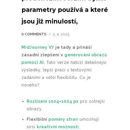
parametry používá a které
jsou již minulostí,
0 COMMENTS
/
5. 4. 2025
MidJourney V7
je tady a přináší
zásadní zlepšení v
generování obrazů
pomocí AI
.
Tato verze nabízí detailnější
výsledky, lepší práci s textovými
zadáními a větší flexibilitu. Co je
nového?
Rozlišení 1024×1024 px
pro ostřejší
obrazy.
Flexibilní
poměry stran
umožňují
širší
kreativní možnosti
.