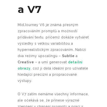
a V7
MidJourney V6 je známá přesným
zpracováním promptů a možností
přidávání textu, přičemž dokáže vytvářet
výsledky s velkou variabilitou a
hyperrealistickým zpracováním. Nabízí
dva režimy upscalingu –
Subtle
a
Creative
– a umí generovat
detailní
obrazy
, což ji dělá ideální pro uživatele
hledající precizní a propracované
výstupy.
O V7 zatím nemáme všechny informace,
ale očekává se, že přinese výrazné
zlepšení v chápání promptů a práci s