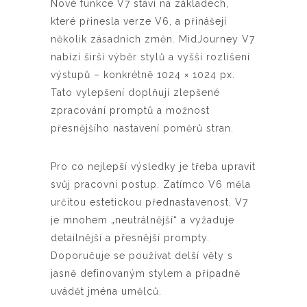
Nové funkce V7 staví na základech,
které přinesla verze V6, a přinášejí
několik zásadních změn. MidJourney V7
nabízí širší výběr stylů a vyšší rozlišení
výstupů – konkrétně 1024 × 1024 px.
Tato vylepšení doplňují zlepšené
zpracování promptů a možnost
přesnějšího nastavení poměrů stran.
Pro co nejlepší výsledky je třeba upravit
svůj pracovní postup. Zatímco V6 měla
určitou estetickou přednastavenost, V7
je mnohem „neutrálnější“ a vyžaduje
detailnější a přesnější prompty.
Doporučuje se používat delší věty s
jasně definovaným stylem a případně
uvádět jména umělců.