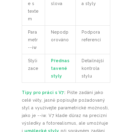
e s
slova
a styly
texte
m
Para
Nepodp
Podpora
metr
orováno
referencí
--iw
Styli
Přednas
Detailnější
zace
tavené
kontrola
styly
stylu
Tipy pro práci s V7
:
Pište zadání jako
celé věty, jasně popisujte požadovaný
styl a využívejte parametrické možnosti,
jako je --iw. V7 klade důraz na precizní
výsledky a fotorealismus, ale umožňuje
i
umělecké styly
při správném zadání.