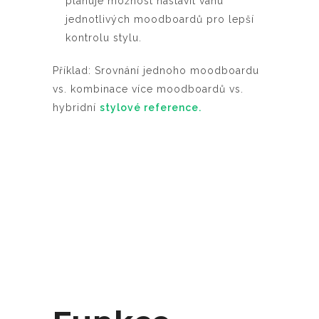
plánuje možnost nastavit váhu
jednotlivých moodboardů pro lepší
kontrolu stylu.
Příklad: Srovnání jednoho moodboardu
vs. kombinace více moodboardů vs.
hybridní
stylové reference.