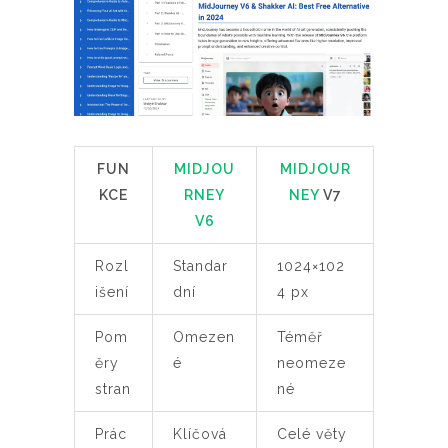
FUN
MIDJOU
MIDJOUR
KCE
RNEY
NEY
V7
V6
Rozl
Standar
1024×102
išení
dní
4 px
Pom
Omezen
Téměř
ěry
é
neomeze
stran
né
Prác
Klíčová
Celé věty