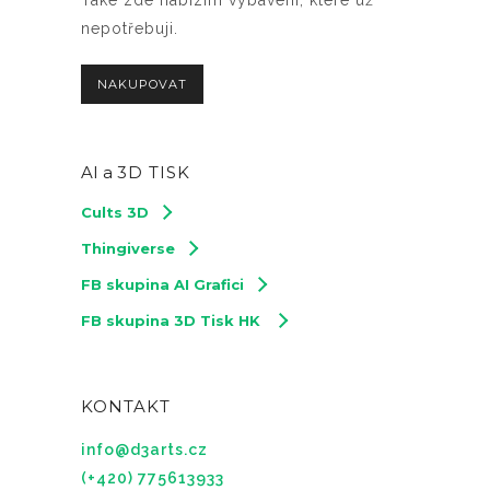
nepotřebuji.
NAKUPOVAT
AI a
3D TISK
Cults 3D
Thingiverse
FB skupina AI Grafici
FB skupina 3D Tisk HK
KONTAKT
info@d3arts.cz
(+420) 775613933