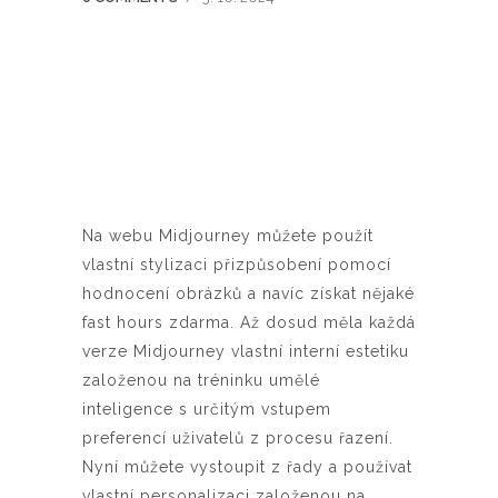
Na webu Midjourney můžete použít
vlastní stylizaci přizpůsobení pomocí
hodnocení obrázků a navíc získat nějaké
fast hours zdarma. Až dosud měla každá
verze Midjourney vlastní interní estetiku
založenou na tréninku umělé
inteligence s určitým vstupem
preferencí uživatelů z procesu řazení.
Nyní můžete vystoupit z řady a používat
vlastní personalizaci založenou na