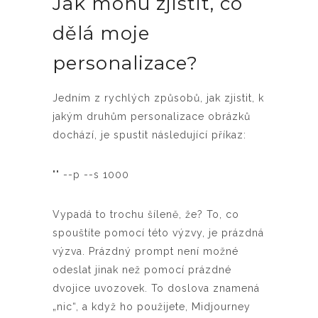
Jak mohu zjistit, co
dělá moje
personalizace?
Jedním z rychlých způsobů, jak zjistit, k
jakým druhům personalizace obrázků
dochází, je spustit následující příkaz:
"" --p --s 1000
Vypadá to trochu šíleně, že? To, co
spouštíte pomocí této výzvy, je prázdná
výzva. Prázdný prompt není možné
odeslat jinak než pomocí prázdné
dvojice uvozovek. To doslova znamená
„nic“, a když ho použijete, Midjourney