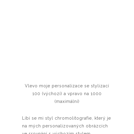
Vlevo moje personalizace se stylizací
100 (výchozí) a vpravo na 1000
(maximální)
Líbí se mi styl chromolitografie, který je
na mých personalizovaných obrázcích
ve srovnání s výchozím stylem