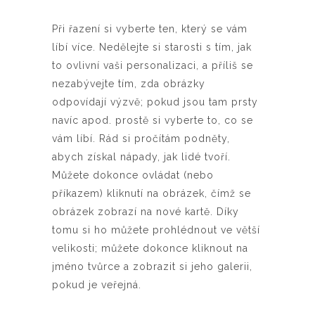
Při řazení si vyberte ten, který se vám
líbí více. Nedělejte si starosti s tím, jak
to ovlivní vaši personalizaci, a příliš se
nezabývejte tím, zda obrázky
odpovídají výzvě; pokud jsou tam prsty
navíc apod. prostě si vyberte to, co se
vám líbí. Rád si pročítám podněty,
abych získal nápady, jak lidé tvoří.
Můžete dokonce ovládat (nebo
příkazem) kliknutí na obrázek, čímž se
obrázek zobrazí na nové kartě. Díky
tomu si ho můžete prohlédnout ve větší
velikosti; můžete dokonce kliknout na
jméno tvůrce a zobrazit si jeho galerii,
pokud je veřejná.