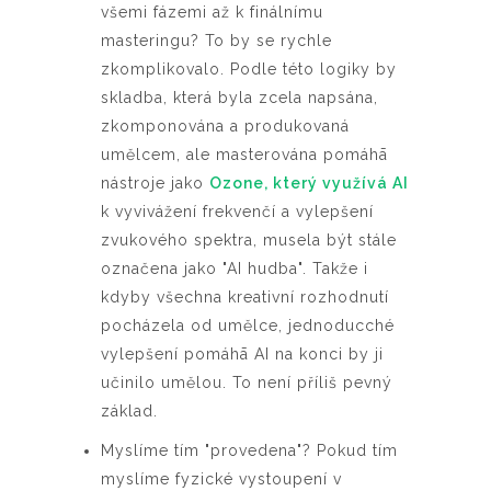
všemi fázemi až k finálnímu
masteringu? To by se rychle
zkomplikovalo. Podle této logiky by
skladba, která byla zcela napsána,
zkomponována a produkovaná
umělcem, ale masterována pomáhā
nástroje jako
Ozone, který využívá AI
k vyvivážení frekvenčí a vylepšení
zvukového spektra, musela být stále
označena jako "AI hudba". Takže i
kdyby všechna kreativní rozhodnutí
pocházela od umělce, jednoducché
vylepšení pomáhā AI na konci by ji
učinilo umělou. To není příliš pevný
základ.
Myslíme tím "provedena"? Pokud tím
myslíme fyzické vystoupení v