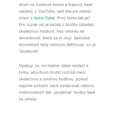
drum na zvukové kulise a trapový beat
stažený z YouTube, nad kterým někdo
mluví s
Auto-Tune
. Proč tomu tak je?
Pro různé uši je každá z těchto skladeb
skutečnou hudbou, bez ohledu na
dovednosti, které za ní stojí. Samotná
dovednost tedy nemůže definovat, co je
"skutečné".
Opakuji, to, co máme, stále nestačí k
tomu, abychom mohli rozlišit mezi
skutečnou a umělou hudbou, pokud
nejsme ochotni začít označovat většinu
mistrovských děl „skutečné“ hudby také
za umělá.