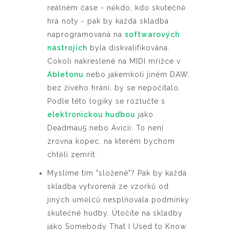
reálném čase - někdo, kdo skutečně
hrá noty - pak by každá skladba
naprogramovaná na
softwarových
nástrojích
byla diskvalifikována.
Cokoli nakreslené na MIDI mřížce v
Abletonu
nebo jakemkoli jiném DAW,
bez živého hrání, by se nepočítalo.
Podle této logiky se rozlučte s
elektronickou hudbou
jako
Deadmau5 nebo Avicii. To není
zrovna kopec, na kterém bychom
chtěli zemřít.
Myslíme tím "složené"? Pak by každá
skladba vytvořená ze vzorků od
jiných umělců nesplňovala podmínky
skutečné hudby. Útočíte na skladby
jako Somebody That I Used to Know