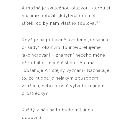
A možná je skutečnou otázkou, kterou si
musíme položit, „kdybychom měli
štítek, co by nám vlastně sděloval?“
Když je na potravině uvedeno „obsahuje
přísady“, okamžitě to interpretujeme
jako varování – znamení něčeho méně
přírodního, méně čistého. Ale má
„obsahuje AI“ stejný význam? Naznačuje
to, že hudba je nějakým způsobem
zkažená, nebo prostě vytvořená jinými
prostředky?
Každý z nás na to bude mít jinou
odpověď.