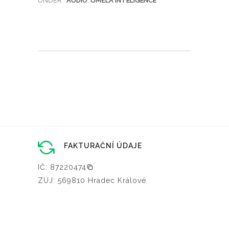
UNDER :
AUDIO
,
UMĚLÁ INTELIGENCE
FAKTURAČNÍ ÚDAJE
IČ: 87220474
ZÚJ: 569810 Hradec Králové