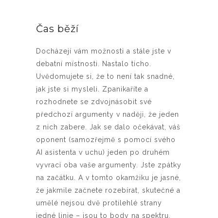
Čas běží
Docházejí vám možnosti a stále jste v
debatní místnosti. Nastalo ticho.
Uvědomujete si, že to není tak snadné,
jak jste si mysleli. Zpanikaříte a
rozhodnete se zdvojnásobit své
předchozí argumenty v naději, že jeden
z nich zabere. Jak se dalo očekávat, váš
oponent (samozřejmě s pomocí svého
AI asistenta v uchu) jeden po druhém
vyvrací oba vaše argumenty. Jste zpátky
na začátku. A v tomto okamžiku je jasné,
že jakmile začnete rozebírat, skutečné a
umělé nejsou dvě protilehlé strany
jedné linie – jsou to body na spektru,