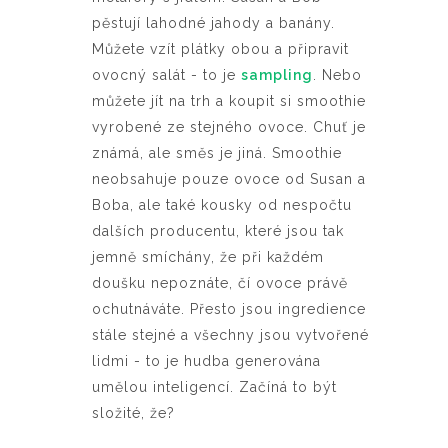
pěstují lahodné jahody a banány.
Můžete vzít plátky obou a připravit
ovocný salát - to je
sampling
. Nebo
můžete jít na trh a koupit si smoothie
vyrobené ze stejného ovoce. Chuť je
známá, ale směs je jiná. Smoothie
neobsahuje pouze ovoce od Susan a
Boba, ale také kousky od nespočtu
dalších producentu, které jsou tak
jemně smíchány, že při každém
doušku nepoznáte, čí ovoce právě
ochutnáváte. Přesto jsou ingredience
stále stejné a všechny jsou vytvořené
lidmi - to je hudba generována
umělou inteligencí. Začíná to být
složité, že?