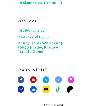
FB skupina 3D Tisk HK
KONTAKT
info@d3arts.cz
(+420) 775613933
Milady Horákové 1076/9
50006 Hradec Králové
Planeta Země
SOCIÁLNÍ SÍTĚ
PARTNEŘI