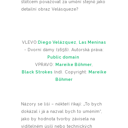
štětcem považovat za umění stejně jako
detailní obraz Velásqueze?
VLEVO:
Diego Velázquez
,
Las Meninas
- Dvorní dámy (1656). Autorská práva:
Public domain
VPRAVO:
Mareike Böhmer
,
Black Strokes
(nd). Copyright:
Mareike
Böhmer
Názory se liší – někteří říkají: „To bych
dokázal i já a nazval bych to uměním“,
jako by hodnota tvorby závisela na
viditelném úsilí nebo technických