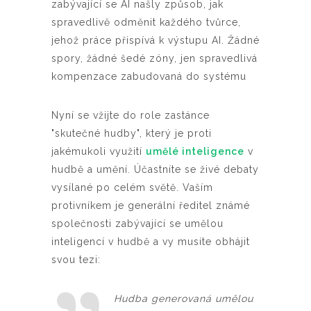
zabývající se AI našly způsob, jak
spravedlivě odměnit každého tvůrce,
jehož práce přispívá k výstupu AI. Žádné
spory, žádné šedé zóny, jen spravedlivá
kompenzace zabudovaná do systému
Nyní se vžijte do role zastánce
"skutečné hudby", který je proti
jakémukoli využití
umělé inteligence
v
hudbě a umění. Účastníte se živé debaty
vysílané po celém světě. Vaším
protivníkem je generální ředitel známé
společnosti zabývající se umělou
inteligencí v hudbě a vy musíte obhájit
svou tezi:
Hudba generovaná umělou