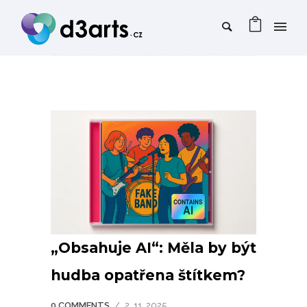
„Obsahuje AI“: Měla by být
hudba opatřena štítkem?
0 COMMENTS
/
2. 11. 2025