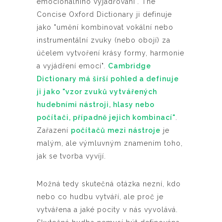
emocionálního vyjadřování". The
Concise Oxford Dictionary ji definuje
jako "umění kombinovat vokální nebo
instrumentální zvuky (nebo obojí) za
účelem vytvoření krásy formy, harmonie
a vyjádření emocí".
Cambridge
Dictionary má širší pohled a definuje
ji jako "vzor zvuků vytvářených
hudebními nástroji, hlasy nebo
počítači, případně jejich kombinací"
.
Zařazení
počítačů mezi nástroje
je
malým, ale výmluvným znamením toho,
jak se tvorba vyvíjí.
Možná tedy skutečná otázka nezní, kdo
nebo co hudbu vytváří, ale proč je
vytvářena a jaké pocity v nás vyvolává.