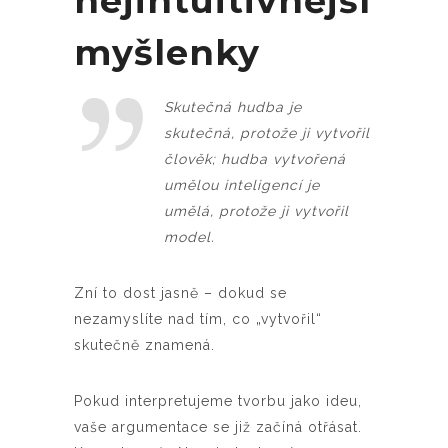
nejintuitivnější
myšlenky
Skutečná hudba je
skutečná, protože ji vytvořil
člověk; hudba vytvořená
umělou inteligencí je
umělá, protože ji vytvořil
model.
Zní to dost jasně – dokud se
nezamyslíte nad tím, co „vytvořil“
skutečně znamená.
Pokud interpretujeme tvorbu jako ideu,
vaše argumentace se již začíná otřásat.