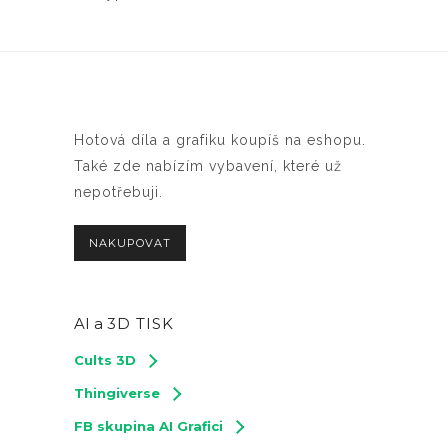
Hotová díla a grafiku koupíš na eshopu.
Také zde nabízím vybavení, které už
nepotřebuji.
NAKUPOVAT
AI a
3D TISK
Cults 3D
Thingiverse
FB skupina AI Grafici