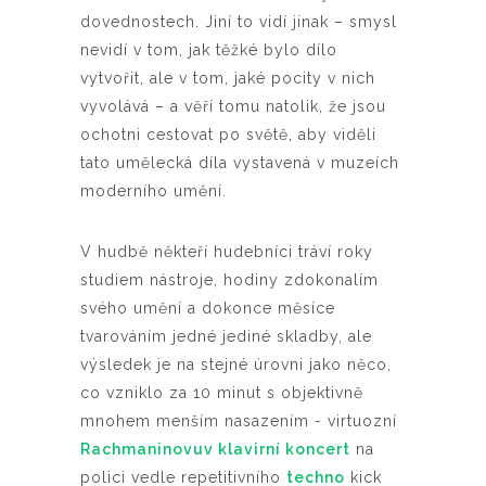
dovednostech. Jiní to vidí jinak – smysl
nevidí v tom, jak těžké bylo dílo
vytvořit, ale v tom, jaké pocity v nich
vyvolává – a věří tomu natolik, že jsou
ochotni cestovat po světě, aby viděli
tato umělecká díla vystavená v muzeích
moderního umění.
V hudbě někteří hudebníci tráví roky
studiem nástroje, hodiny zdokonalím
svého umění a dokonce měsíce
tvarováním jedné jediné skladby, ale
výsledek je na stejné úrovni jako něco,
co vzniklo za 10 minut s objektivně
mnohem menším nasazením - virtuozní
Rachmaninovuv klavirní koncert
na
polici vedle repetitivního
techno
kick