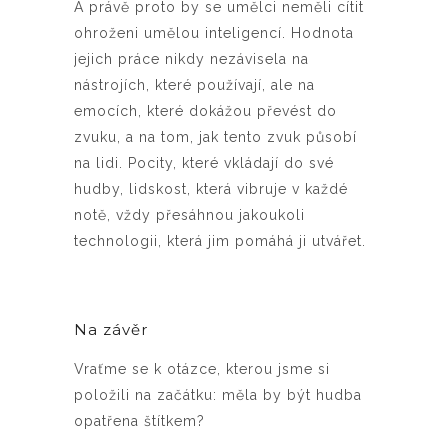
A právě proto by se umělci neměli cítit
ohroženi umělou inteligencí. Hodnota
jejich práce nikdy nezávisela na
nástrojích, které používají, ale na
emocích, které dokážou převést do
zvuku, a na tom, jak tento zvuk působí
na lidi. Pocity, které vkládají do své
hudby, lidskost, která vibruje v každé
notě, vždy přesáhnou jakoukoli
technologii, která jim pomáhá ji utvářet.
Na závěr
Vraťme se k otázce, kterou jsme si
položili na začátku: měla by být hudba
opatřena štítkem?