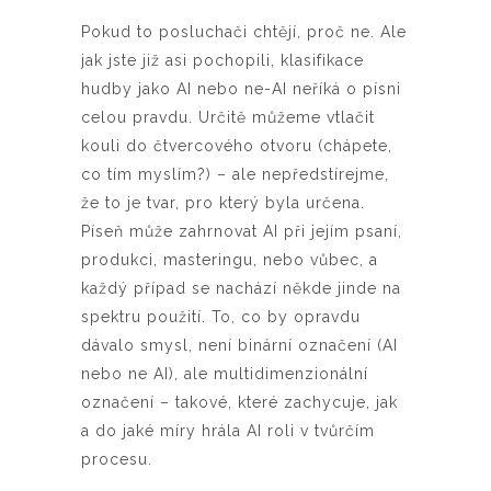
Pokud to posluchači chtějí, proč ne. Ale
jak jste již asi pochopili, klasifikace
hudby jako AI nebo ne-AI neříká o písni
celou pravdu. Určitě můžeme vtlačit
kouli do čtvercového otvoru (chápete,
co tím myslím?) – ale nepředstírejme,
že to je tvar, pro který byla určena.
Píseň může zahrnovat AI při jejím psaní,
produkci, masteringu, nebo vůbec, a
každý případ se nachází někde jinde na
spektru použití. To, co by opravdu
dávalo smysl, není binární označení (AI
nebo ne AI), ale multidimenzionální
označení – takové, které zachycuje, jak
a do jaké míry hrála AI roli v tvůrčím
procesu.