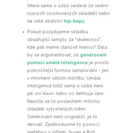
(která sama o sobě sestavá ze sedmi
různých vzorkovaných skladeb) nebo
na celé dědictví
hip-hopu
.
Pokud požadujeme skladbu
obsahující samply za "skutečnou",
kde pak máme stanovit hranici? Dalo
by se argumentovat, že
generování
pomocí umělé inteligence
je prostě
pokročilejší formou samplování - jen
v mnohem větším měřítku. Umělá
inteligence totiž sama o sobě neví,
jak zní klavír nebo co definuje žánr.
Naučila se to poslechem milionů
skladeb vytvořených lidmi.
Generování není originální, je to
derivát. Zjednodušme to pomocí
metafory s jídlem. Susan a Bob