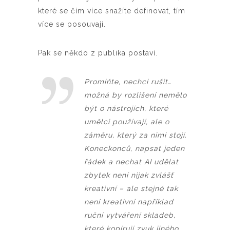
které se čím více snažíte definovat, tím
více se posouvají.
Pak se někdo z publika postaví.
Promiňte, nechci rušit…
možná by rozlišení nemělo
být o nástrojích, které
umělci používají, ale o
záměru, který za nimi stojí.
Koneckonců, napsat jeden
řádek a nechat AI udělat
zbytek není nijak zvlášť
kreativní – ale stejně tak
není kreativní například
ruční vytváření skladeb,
které kopírují zvuk jiného