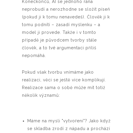
Koneckonců, AI se jednoho rána
neprobudí a nerozhodne se složit píseň
(pokud ji k tomu nenavedeš). Člověk ji k
tomu podnítí – zasadí myšlenku – a
model ji provede. Takže i v tomto
případě je původcem tvorby stále
člověk, a to tvé argumentaci příliš
nepomáhá.
Pokud však tvorbu vnímáme jako
realizaci, věci se ještě více komplikují.
Realizace sama o sobě může mít totiž
několik významů:
Máme na mysli "vytvoření"? Jako když
se skladba zrodí z nápadu a prochází