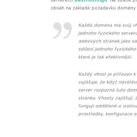
serverech
BestHostingu
. Na straně 
obsah na základě požadavku domény t
Každá doména má svůj vho
jednoho fyzického serveru
webových stránek jako sa
sdílení jednoho fyzickéh
které je tak efektivnější.
Každý vhost je přiřazen 
zajišťuje, že když návšt
server rozpozná tuto do
stránku. Vhosty zajišťují
fungují odděleně a izolov
prostředky, konfigurace a