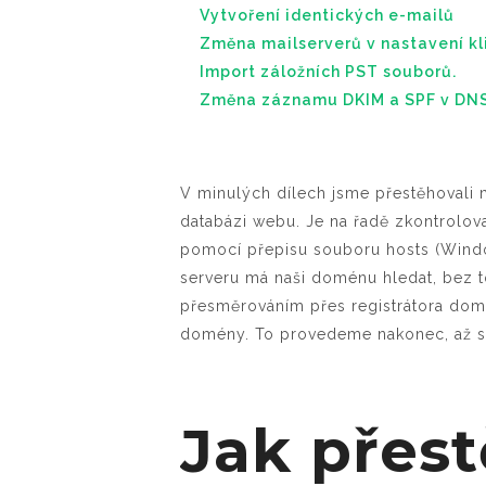
Vytvoření identických e-mailů
Změna mailserverů v nastavení kl
Import záložních PST souborů.
Změna záznamu DKIM a SPF v DN
V minulých dílech jsme přestěhovali
databázi webu. Je na řadě zkontrolova
pomocí přepisu souboru hosts (Wind
serveru má naši doménu hledat, bez t
přesměrováním přes registrátora d
domény. To provedeme nakonec, až si b
Jak přes