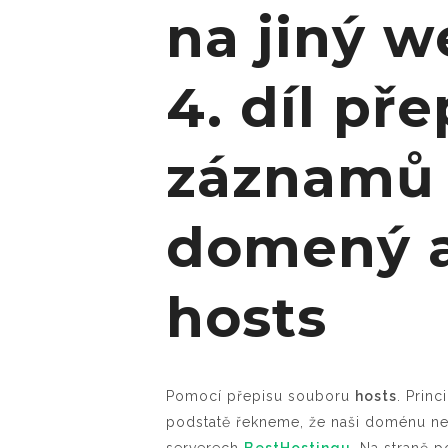
na jiný w
4. díl pře
záznamů
domený a
hosts
Pomocí přepisu souboru
hosts
. Prin
podstatě řekneme, že naši doménu n