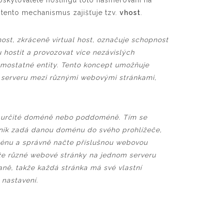
poskytovatele hostingu toto nasměrování na
ento mechanismus zajišťuje tzv.
vhost
.
st, zkráceně virtual host, označuje schopnost
 hostit a provozovat více nezávislých
mostatné entity. Tento koncept umožňuje
o serveru mezi různými webovými stránkami,
k určité doméně nebo poddoméně. Tím se
ěvník zadá danou doménu do svého prohlížeče,
ménu a správně načte příslušnou webovou
, že různé webové stránky na jednom serveru
aně, takže každá stránka má své vlastní
 nastavení.