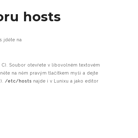
oru hosts
s jděte na
C). Soubor otevřete v libovolném textovém
ikněte na něm pravým tlačítkem myši a dejte
r).
/etc/hosts
najde i v Lunixu a jako editor