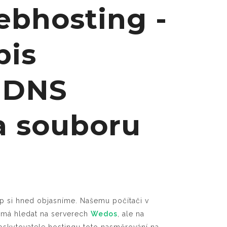
ebhosting -
pis
 DNS
 souboru
cip si hned objasníme. Našemu počítači v
emá hledat na serverech
Wedos
, ale na