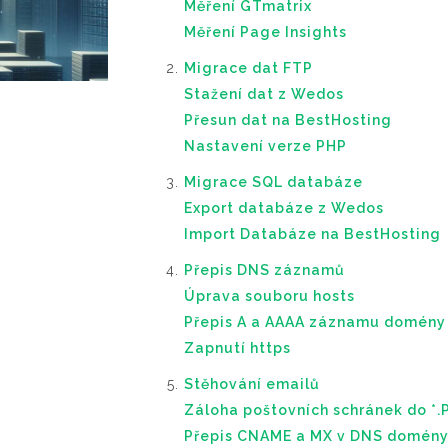
Měření GTmatrix
Měření Page Insights
Migrace dat FTP
Stažení dat z Wedos
Přesun dat na BestHosting
Nastavení verze PHP
Migrace SQL databáze
Export databáze z Wedos
Import Databáze na BestHosting
Přepis DNS záznamů
Úprava souboru hosts
Přepis A a AAAA záznamu domény
Zapnutí https
Stěhování emailů
Záloha poštovních schránek do *.
Přepis CNAME a MX v DNS domén