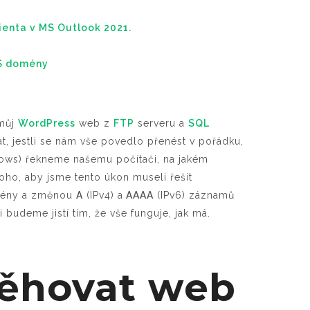
ienta v MS Outlook 2021.
S domény
 můj
WordPress
web z
FTP
serveru a
SQL
t, jestli se nám vše povedlo přenést v pořádku,
ows) řekneme našemu počítači, na jakém
oho, aby jsme tento úkon museli řešit
omény a změnou
A
(IPv4) a
AAAA
(IPv6) záznamů
udeme jistí tím, že vše funguje, jak má.
těhovat web