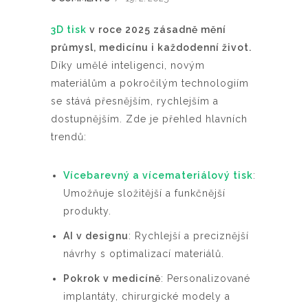
3D tisk
v roce 2025 zásadně mění
průmysl, medicínu i každodenní život.
Díky umělé inteligenci, novým
materiálům a pokročilým technologiím
se stává přesnějším, rychlejším a
dostupnějším. Zde je přehled hlavních
trendů:
Vícebarevný a vícemateriálový tisk
:
Umožňuje složitější a funkčnější
produkty.
AI v designu
: Rychlejší a preciznější
návrhy s optimalizací materiálů.
Pokrok v medicíně
: Personalizované
implantáty, chirurgické modely a