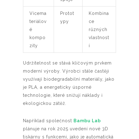
Vícema
Protot
Kombina
teriálov
ypy
ce
é
různých
kompo
vlastnost
zity
í
Udržitelnost se stává klíčovým prvkem
moderní výroby. Výrobci stále častěji
využívají biodegradabilní materiály, jako
je PLA, a energeticky úsporné
technologie, které snižují náklady i
ekologickou zátěž.
Například společnost
Bambu Lab
plánuje na rok 2025 uvedení nové 3D
tiskárny s funkcemi, jako je automatická