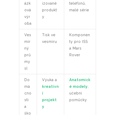
ázk
izované
telefonů,
ová
produkt
malé série
výr
y
oba
Ves
Tisk ve
Komponen
mír
vesmíru
ty pro ISS
ný
a Mars
prů
Rover
my
sl
Do
Výuka a
Anatomick
má
kreativn
é modely
,
cno
í
učební
sti
projekt
pomůcky
a
y
ško