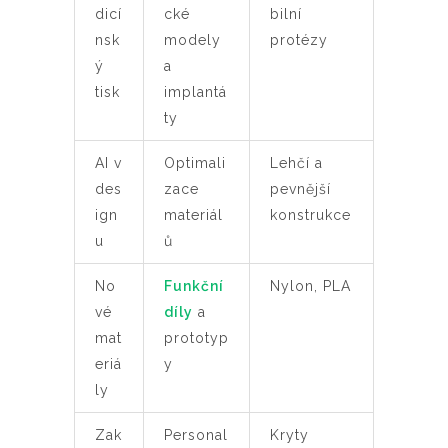
dicí
cké
bilní
nsk
modely
protézy
ý
a
tisk
implantá
ty
AI v
Optimali
Lehčí a
des
zace
pevnější
ign
materiál
konstrukce
u
ů
No
Funkční
Nylon, PLA
vé
díly
a
mat
prototyp
eriá
y
ly
Zak
Personal
Kryty