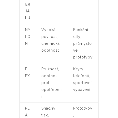
ER
IÁ
LU
NY
Vysoká
Funkční
LO
pevnost,
díly,
N
chemická
průmyslo
odolnost
vé
prototypy
FL
Pružnost,
Kryty
EX
odolnost
telefonů,
proti
sportovní
opotřeben
vybavení
í
PL
Snadný
Prototypy
A
tisk,
,