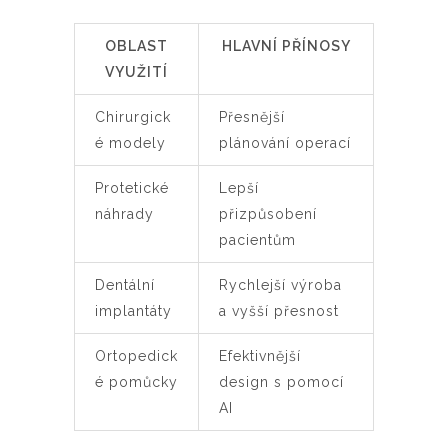
OBLAST
HLAVNÍ PŘÍNOSY
VYUŽITÍ
Chirurgick
Přesnější
é modely
plánování operací
Protetické
Lepší
náhrady
přizpůsobení
pacientům
Dentální
Rychlejší výroba
implantáty
a vyšší přesnost
Ortopedick
Efektivnější
é pomůcky
design s pomocí
AI