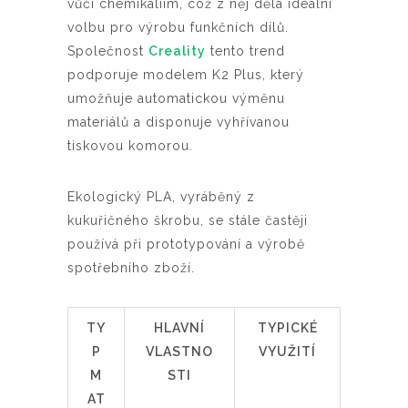
vůči chemikáliím, což z něj dělá ideální
volbu pro výrobu funkčních dílů.
Společnost
Creality
tento trend
podporuje modelem K2 Plus, který
umožňuje automatickou výměnu
materiálů a disponuje vyhřívanou
tiskovou komorou.
Ekologický PLA, vyráběný z
kukuřičného škrobu, se stále častěji
používá při prototypování a výrobě
spotřebního zboží.
TY
HLAVNÍ
TYPICKÉ
P
VLASTNO
VYUŽITÍ
M
STI
AT