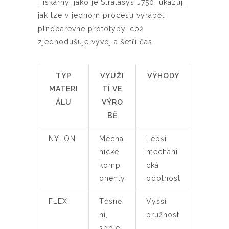
Tiskárny, jako je Stratasys J750, ukazují,
jak lze v jednom procesu vyrábět
plnobarevné prototypy, což
zjednodušuje vývoj a šetří čas.
TYP
VYUŽI
VÝHODY
MATERI
TÍ VE
ÁLU
VÝRO
BĚ
NYLON
Mecha
Lepší
nické
mechani
komp
cká
onenty
odolnost
FLEX
Těsně
Vyšší
ní,
pružnost
spoje