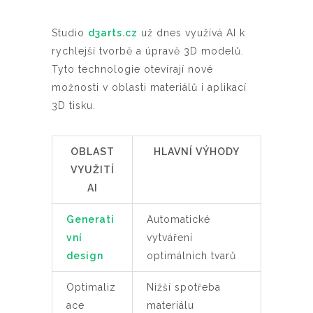
Studio
d3arts.cz
už dnes využívá AI k
rychlejší tvorbě a úpravě 3D modelů.
Tyto technologie otevírají nové
možnosti v oblasti materiálů i aplikací
3D tisku.
OBLAST
HLAVNÍ VÝHODY
VYUŽITÍ
AI
Generati
Automatické
vní
vytváření
design
optimálních tvarů
Optimaliz
Nižší spotřeba
ace
materiálu