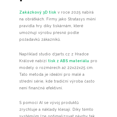
Zakázkový 3D tisk
v roce 2025 nabírá
na obrátkách. Firmy jako Stratasys mění
pravidla hry díky tiskárnám, které
umožňují výrobu přesně podle
požadavků zákazníků.
Například studio d3arts.cz z Hradce
Králové nabízí
tisk z ABS materiálu
pro
modely o rozměrech až 22x22x25 cm.
Tato metoda je ideální pro malé a
střední série, kde tradiční výroba často
není finančně efektivní.
S pomocí AI se vývoj produktů
zrychluje a náklady klesají. Díky těmto
systémům lze optimalizovat návrhy tak,