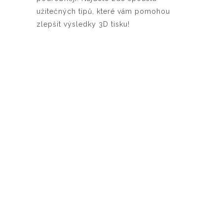
užitečných tipů, které vám pomohou
zlepšit výsledky 3D tisku!
Netiskne materiál při startu