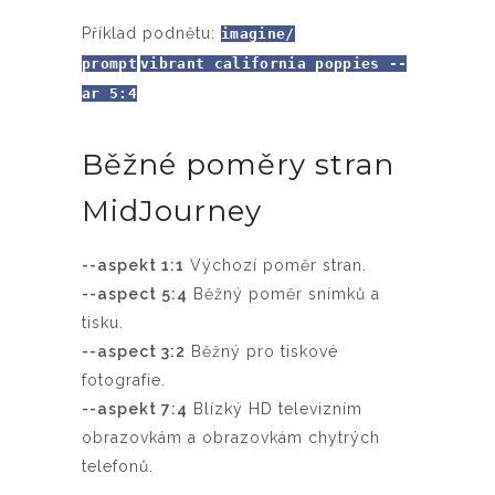
Příklad podnětu:
imagine/
prompt
vibrant california poppies --
ar 5:4
Běžné poměry stran
MidJourney
--aspekt 1:1
Výchozí poměr stran.
--aspect 5:4
Běžný poměr snímků a
tisku.
--aspect 3:2
Běžný pro tiskové
fotografie.
--aspekt 7:4
Blízký HD televizním
obrazovkám a obrazovkám chytrých
telefonů.