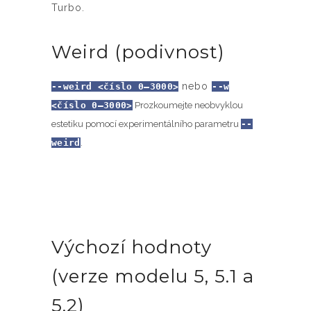
Turbo.
Weird (podivnost)
nebo
--weird <číslo 0–3000>
--w
<číslo 0–3000>
Prozkoumejte neobvyklou
estetiku pomocí experimentálního parametru
--
weird
.
Výchozí hodnoty
(verze modelu 5, 5.1 a
5.2)