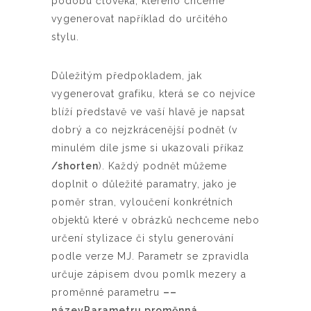
podobu člověka, kterého chceme
vygenerovat například do určitého
stylu.
Důležitým předpokladem, jak
vygenerovat grafiku, která se co nejvíce
blíží představě ve vaší hlavě je napsat
dobrý a co nejzkrácenější podnět (v
minulém díle jsme si ukazovali příkaz
/shorten
). Každý podnět můžeme
doplnit o důležité paramatry, jako je
poměr stran, vyloučení konkrétních
objektů které v obrázků nechceme nebo
určení stylizace či stylu generování
podle verze MJ. Parametr se zpravidla
určuje zápisem dvou pomlk mezery a
proměnné parametru
––
názevParametru proměnná
.