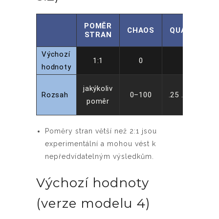
POMĚR
CHAOS
QUALITY
STRAN
Výchozí
1:1
0
1
hodnoty
jakýkoliv
Rozsah
0–100
.25 .5, or 1
poměr
Poměry stran větší než 2:1 jsou
experimentální a mohou vést k
nepředvídatelným výsledkům.
Výchozí hodnoty
(verze modelu 4)