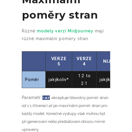
poměry stran
Různé
modely verzí Midjourney
mají
různé maximální poměry stran.
VERZE
VERZE
NIJI 5
5
4
1:2 to
Poměr
jakýkoliv*
jakýkoliv*
2:1
Parametr
-ar
akceptuje libovolný poměr stran
od 1:1 (čtverec) až po maximální poměr stran pro
každý model. Konečné výstupy však mohou být
při generování nebo přeškálování obrazu mírně
upraveny.