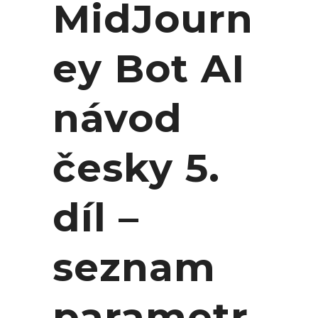
MidJourn
ey Bot AI
návod
česky 5.
díl –
seznam
parametr