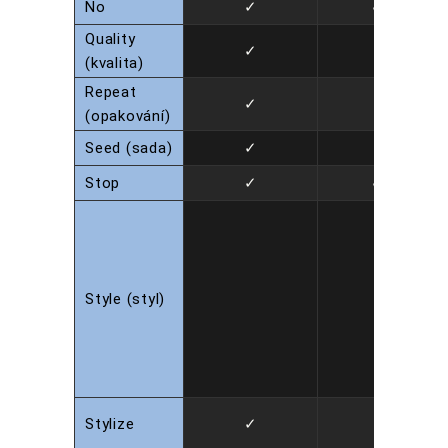
No
✓
✓
Quality
✓
(kvalita)
Repeat
✓
(opakování)
Seed (sada)
✓
Stop
✓
✓
Style (styl)
Stylize
✓