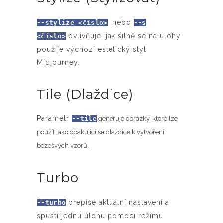
nebo
--stylize <číslo>
--s
ovlivňuje, jak silně se na úlohy
<číslo>
použije výchozí estetický styl
Midjourney.
Tile (Dlaždice)
Parametr
--tile
generuje obrázky, které lze
použít jako opakující se dlaždice k vytvoření
bezešvých vzorů.
Turbo
přepíše aktuální nastavení a
--turbo
spustí jednu úlohu pomocí režimu