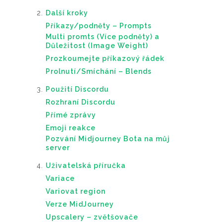
Další kroky
Příkazy/podněty – Prompts
Multi promts (Více podněty) a
Důležitost (Image Weight)
Prozkoumejte příkazový řádek
Prolnutí/Smíchání – Blends
Použití Discordu
Rozhraní Discordu
Přímé zprávy
Emoji reakce
Pozvání Midjourney Bota na můj
server
Uživatelská příručka
Variace
Variovat region
Verze MidJourney
Upscalery – zvětšovače