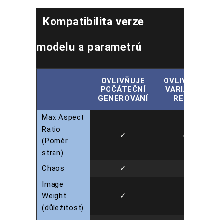
Kompatibilita verze
modelu a parametrů
OVLIVŇUJE
OVLIVŇUJE
POČÁTEČNÍ
VARIACE +
GENEROVÁNÍ
REMIX
Max Aspect
Ratio
✓
✓
(Poměr
stran)
Chaos
✓
Image
Weight
✓
(důležitost)