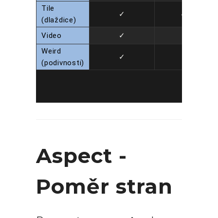
Tile
✓
✓
(dlaždice)
Video
✓
Weird
✓
(podivnosti)
Aspect -
Poměr stran