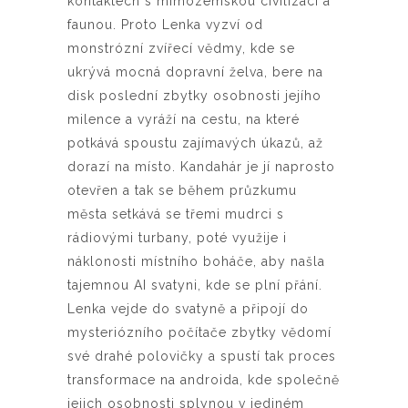
kontaktech s mimozemskou civilizací a
faunou. Proto Lenka vyzví od
monstrózní zvířecí vědmy, kde se
ukrývá mocná dopravní želva, bere na
disk poslední zbytky osobnosti jejího
milence a vyráží na cestu, na které
potkává spoustu zajímavých úkazů, až
dorazí na místo. Kandahár je jí naprosto
otevřen a tak se během průzkumu
města setkává se třemi mudrci s
rádiovými turbany, poté využije i
náklonosti místního boháče, aby našla
tajemnou AI svatyni, kde se plní přání.
Lenka vejde do svatyně a připojí do
mysteriózního počítače zbytky vědomí
své drahé polovičky a spustí tak proces
transformace na androida, kde společně
jejich osobnosti splynou v jediném