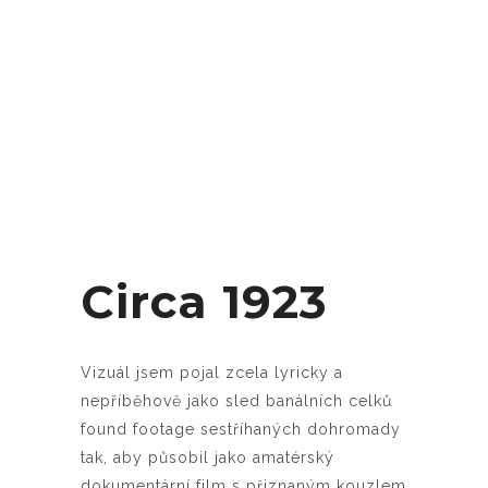
Circa 1923
Vizuál jsem pojal zcela lyricky a
nepříběhově jako sled banálních celků
found footage sestříhaných dohromady
tak, aby působil jako amatérský
dokumentární film s přiznaným kouzlem