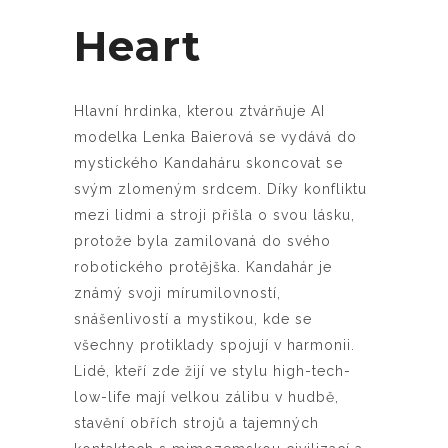
Heart
Hlavní hrdinka, kterou ztvárňuje AI
modelka Lenka Baierová se vydává do
mystického Kandaháru skoncovat se
svým zlomeným srdcem. Díky konfliktu
mezi lidmi a stroji přišla o svou lásku,
protože byla zamilovaná do svého
robotického protějška. Kandahár je
známý svoji mírumilovností,
snášenlivostí a mystikou, kde se
všechny protiklady spojují v harmonii.
Lidé, kteří zde žijí ve stylu high-tech-
low-life mají velkou zálibu v hudbě,
stavění obřích strojů a tajemných