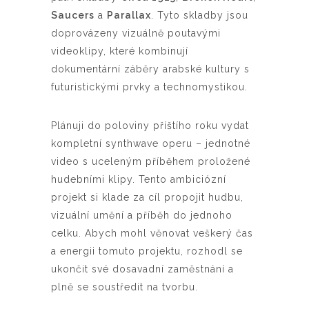
Saucers
a
Parallax
. Tyto skladby jsou
doprovázeny vizuálně poutavými
videoklipy, které kombinují
dokumentární záběry arabské kultury s
futuristickými prvky a technomystikou.
Plánuji do poloviny příštího roku vydat
kompletní synthwave operu – jednotné
video s uceleným příběhem proložené
hudebními klipy. Tento ambiciózní
projekt si klade za cíl propojit hudbu,
vizuální umění a příběh do jednoho
celku. Abych mohl věnovat veškerý čas
a energii tomuto projektu, rozhodl se
ukončit své dosavadní zaměstnání a
plně se soustředit na tvorbu.