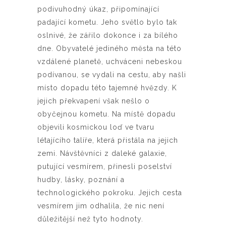
podivuhodný úkaz, připomínající
padající kometu. Jeho světlo bylo tak
oslnivé, že zářilo dokonce i za bílého
dne. Obyvatelé jediného města na této
vzdálené planetě, uchváceni nebeskou
podívanou, se vydali na cestu, aby našli
místo dopadu této tajemné hvězdy. K
jejich překvapení však nešlo o
obyčejnou kometu. Na místě dopadu
objevili kosmickou loď ve tvaru
létajícího talíře, která přistála na jejich
zemi. Návštěvníci z daleké galaxie,
putující vesmírem, přinesli poselství
hudby, lásky, poznání a
technologického pokroku. Jejich cesta
vesmírem jim odhalila, že nic není
důležitější než tyto hodnoty.