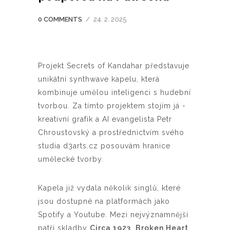
0 COMMENTS
/
24. 2. 2025
Projekt Secrets of Kandahar představuje
unikátní synthwave kapelu, která
kombinuje umělou inteligenci s hudební
tvorbou. Za tímto projektem stojím já -
kreativní grafik a AI evangelista Petr
Chroustovský a prostřednictvím svého
studia d3arts.cz posouvám hranice
umělecké tvorby.
Kapela již vydala několik singlů, které
jsou dostupné na platformách jako
Spotify a Youtube. Mezi nejvýznamnější
patří skladby
Circa 1923
,
Broken Heart
,