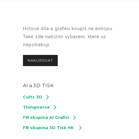
Hotová díla a grafiku koupíš na eshopu.
Také zde nabízím vybavení, které už
nepotřebuji.
NAKUPOVAT
AI a
3D TISK
Cults 3D
Thingiverse
FB skupina AI Grafici
FB skupina 3D Tisk HK