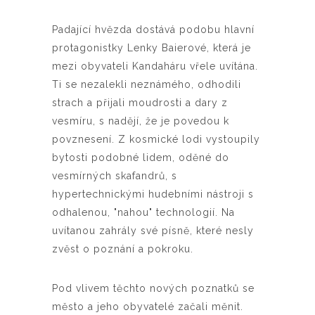
Padající hvězda dostává podobu hlavní
protagonistky Lenky Baierové, která je
mezi obyvateli Kandaháru vřele uvítána.
Ti se nezalekli neznámého, odhodili
strach a přijali moudrosti a dary z
vesmíru, s nadějí, že je povedou k
povznesení. Z kosmické lodi vystoupily
bytosti podobné lidem, oděné do
vesmírných skafandrů, s
hypertechnickými hudebními nástroji s
odhalenou, "nahou" technologií. Na
uvítanou zahrály své písně, které nesly
zvěst o poznání a pokroku.
Pod vlivem těchto nových poznatků se
město a jeho obyvatelé začali měnit.