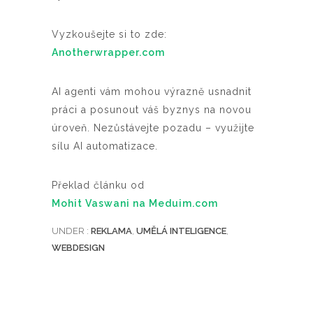
Vyzkoušejte si to zde:
Anotherwrapper.com
AI agenti vám mohou výrazně usnadnit
práci a posunout váš byznys na novou
úroveň. Nezůstávejte pozadu – využijte
sílu AI automatizace.
Překlad článku od
Mohit Vaswani na Meduim.com
UNDER :
REKLAMA
,
UMĚLÁ INTELIGENCE
,
WEBDESIGN