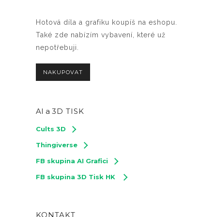
Hotová díla a grafiku koupíš na eshopu.
Také zde nabízím vybavení, které už
nepotřebuji.
NAKUPOVAT
AI a
3D TISK
Cults 3D
Thingiverse
FB skupina AI Grafici
FB skupina 3D Tisk HK
KONTAKT