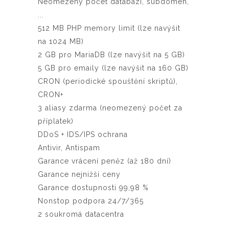
Neomezený počet databází, subdomén,
...
512 MB PHP memory limit (lze navýšit
na 1024 MB)
2 GB pro MariaDB (lze navýšit na 5 GB)
5 GB pro emaily (lze navýšit na 160 GB)
CRON (periodické spouštění skriptů),
CRON+
3 aliasy zdarma (neomezený počet za
příplatek)
DDoS + IDS/IPS ochrana
Antivir, Antispam
Garance vrácení peněz (až 180 dní)
Garance nejnižší ceny
Garance dostupnosti 99,98 %
Nonstop podpora 24/7/365
2 soukromá datacentra