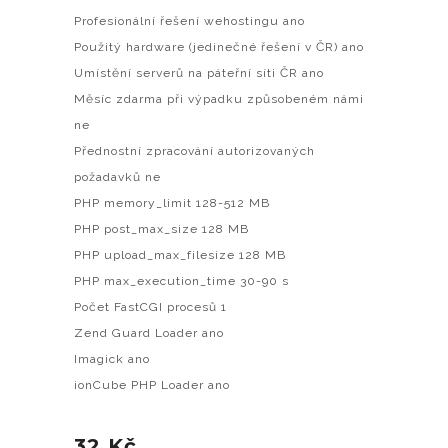
Profesionální řešení wehostingu ano
Použitý hardware (jedinečné řešení v ČR) ano
Umístění serverů na páteřní síti ČR ano
Měsíc zdarma při výpadku způsobeném námi
ne
Přednostní zpracování autorizovaných
požadavků ne
PHP memory_limit 128-512 MB
PHP post_max_size 128 MB
PHP upload_max_filesize 128 MB
PHP max_execution_time 30-90 s
Počet FastCGI procesů 1
Zend Guard Loader ano
Imagick ano
ionCube PHP Loader ano
32 Kč