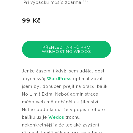
Při výpadku měsíc zdarma ***
99 Kč
PŘEHLED TARIFŮ PRO
WEBHOSTING WEDOS
Jenže časem, i když jsem udělal dost,
abych svůj
WordPress
optimalizoval
jsem byl donucen přejít na dražší balík
No Limit Extra. Neboť administrace
mého web mě doháněla k šílenství.
Nutno podotknout že v popisu tohoto
balíku už je
Wedos
trochu
nekonkrétnější a že lecjaké zvýšení
různých limitů výkonu pro web bylo