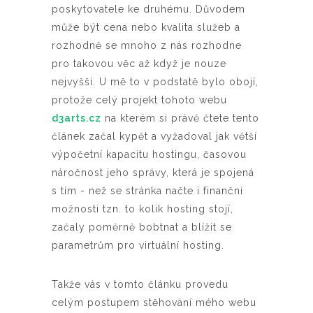
poskytovatele ke druhému. Důvodem
může být cena nebo kvalita služeb a
rozhodně se mnoho z nás rozhodne
pro takovou věc až když je nouze
nejvyšší. U mě to v podstatě bylo obojí,
protože celý projekt tohoto webu
d3arts.cz
na kterém si právě čtete tento
článek začal kypět a vyžadoval jak větší
výpočetní kapacitu hostingu, časovou
náročnost jeho správy, která je spojená
s tím - než se stránka načte i finanční
možnosti tzn. to kolik hosting stojí,
začaly poměrně bobtnat a blížit se
parametrům pro virtuální hosting.
Takže vás v tomto článku provedu
celým postupem stěhování mého webu