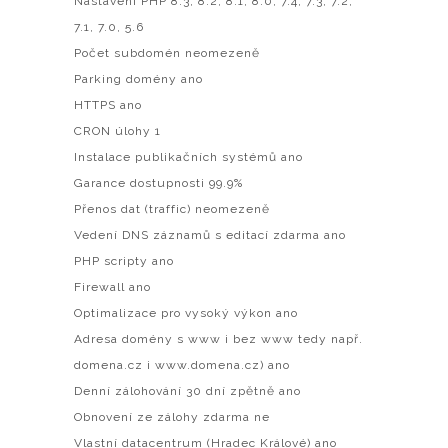
Nastavení PHP 8.3, 8.2, 8.1, 8.0, 7.4, 7.3, 7.2,
7.1, 7.0, 5.6
Počet subdomén neomezeně
Parking domény ano
HTTPS ano
CRON úlohy 1
Instalace publikačních systémů ano
Garance dostupnosti 99.9%
Přenos dat (traffic) neomezeně
Vedení DNS záznamů s editací zdarma ano
PHP scripty ano
Firewall ano
Optimalizace pro vysoký výkon ano
Adresa domény s www i bez www tedy např.
domena.cz i www.domena.cz) ano
Denní zálohování 30 dní zpětně ano
Obnovení ze zálohy zdarma ne
Vlastní datacentrum (Hradec Králové) ano