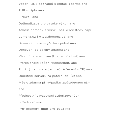
Vedení DNS záznamů s editací zdarma ano
PHP scripty ano
Firewall ano
Optimalizace pro vysoký výkon ano
Adresa domény s www i bez www (tedy např.
domena.cz i www.domena.cz) ano
Denní zálohování 30 dní zpětně ano
Obnovení ze zálohy zdarma ano
Vlastní datacentrum (Hradec Králové) ano
Profesionální řešení wehostingu ano
Použitý hardware (jedinečné řešení v ČR) ano
Umístění serverů na páteřní síti ČR ano
Měsíc zdarma při výpadku způsobeném námi
ano
Přednostní zpracování autorizovaných
požadavků ano
PHP memory_limit 256-1024 MB