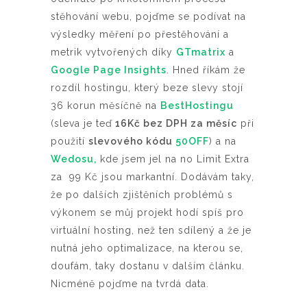
stěhování webu, pojďme se podívat na
výsledky měření po přestěhování a
metrik vytvořených díky
GTmatrix
a
Google Page Insights
. Hned říkám že
rozdíl hostingu, který beze slevy stojí
36 korun měsíčně na
BestHostingu
(sleva je teď
16Kč bez DPH za měsíc
při
použití
slevového kódu
50OFF
) a na
Wedosu,
kde jsem jel na no Limit Extra
za 99 Kč jsou markantní. Dodávám taky,
že po dalších zjištěních problémů s
výkonem se můj projekt hodí spíš pro
virtuální hosting, než ten sdílený a že je
nutná jeho optimalizace, na kterou se,
doufám, taky dostanu v dalším článku.
Nicméně pojďme na tvrdá data.