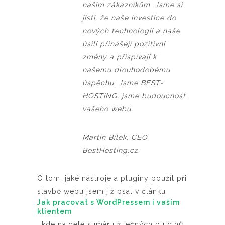
našim zákazníkům. Jsme si
jisti, že naše investice do
nových technologií a naše
úsilí přinášejí pozitivní
změny a přispívají k
našemu dlouhodobému
úspěchu. Jsme BEST-
HOSTING, jsme budoucnost
vašeho webu.
Martin Bílek, CEO
BestHosting.cz
O tom, jaké nástroje a pluginy použít při
stavbě webu jsem již psal v článku
Jak pracovat s WordPressem i vaším
klientem
, kde najdete sumář užitečných pluginů.