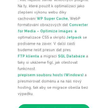
Na ty, které použít k optimalizaci jako
zlepšení výkonu webu díky
cachování
WP Super Cache,
WebP
formátování obrazových dat
Converter
for Media – Optimize images
a
optimalizace CSS a skriptů
Jetpack
se
podíváme na závěr. V další části
budeme řešit přesun dat přes
FTP klienta
a migraci
SQL Databáze
a
taky si ukážeme fígl, jak otestovat
funkčnost
přepisem souboru hosts (Windows)
a
přesměrovat doménu a na náš nový
hosting, tak aby se migrace obešla bez
výpadku.