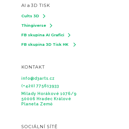
AI a
3D TISK
Cults 3D
Thingiverse
FB skupina AI Grafici
FB skupina 3D Tisk HK
KONTAKT
info@d3arts.cz
(+420) 775613933
Milady Horákové 1076/9
50006 Hradec Králové
Planeta Země
SOCIÁLNÍ SÍTĚ