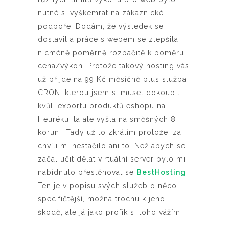
nutné si vyškemrat na zákaznické
podpoře. Dodám, že výsledek se
dostavil a práce s webem se zlepšila,
nicméně poměrně rozpačitě k poměru
cena/výkon. Protože takový hosting vás
už přijde na 99 Kč měsíčně plus služba
CRON, kterou jsem si musel dokoupit
kvůli exportu produktů eshopu na
Heuréku, ta ale vyšla na směšných 8
korun.. Tady už to zkrátím protože, za
chvíli mi nestačilo ani to. Než abych se
začal učit dělat virtuální server bylo mi
nabídnuto přestěhovat se
BestHosting
.
Ten je v popisu svých služeb o něco
specifičtější, možná trochu k jeho
škodě, ale já jako profík si toho vážím.