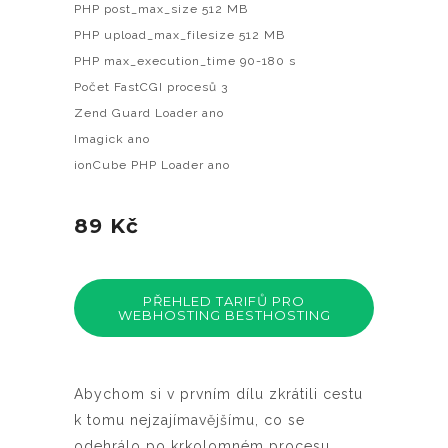
PHP post_max_size 512 MB
PHP upload_max_filesize 512 MB
PHP max_execution_time 90-180 s
Počet FastCGI procesů 3
Zend Guard Loader ano
Imagick ano
ionCube PHP Loader ano
89 Kč
PŘEHLED TARIFŮ PRO
WEBHOSTING BESTHOSTING
Abychom si v prvním dílu zkrátili cestu
k tomu nejzajímavějšímu, co se
odehrálo po krkolomném procesu