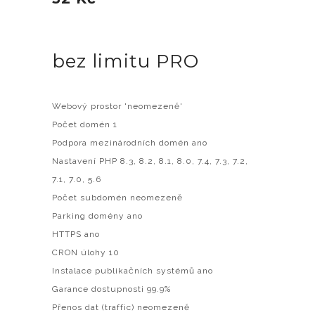
bez limitu PRO
Webový prostor 'neomezeně'
Počet domén 1
Podpora mezinárodních domén ano
Nastavení PHP 8.3, 8.2, 8.1, 8.0, 7.4, 7.3, 7.2,
7.1, 7.0, 5.6
Počet subdomén neomezeně
Parking domény ano
HTTPS ano
CRON úlohy 10
Instalace publikačních systémů ano
Garance dostupnosti 99.9%
Přenos dat (traffic) neomezeně