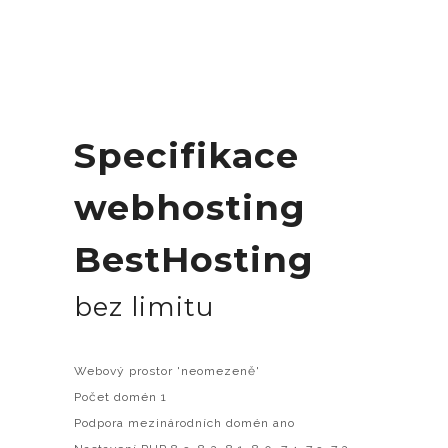
Specifikace
webhosting
BestHosting
bez limitu
Webový prostor 'neomezeně'
Počet domén 1
Podpora mezinárodních domén ano