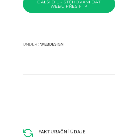
DALŠÍ DÍL - STĚHOVÁNÍ DAT
WEBU PŘES FTP
UNDER :
WEBDESIGN
FAKTURAČNÍ ÚDAJE