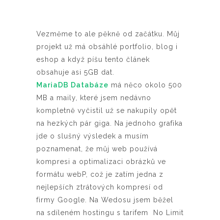
Vezměme to ale pěkně od začátku. Můj
projekt už má obsáhlé portfolio, blog i
eshop a když píšu tento článek
obsahuje asi 5GB dat.
MariaDB Databáze
má něco okolo 500
MB a maily, které jsem nedávno
kompletně vyčistil už se nakupily opět
na hezkých pár giga. Na jednoho grafika
jde o slušný výsledek a musím
poznamenat, že můj web používá
kompresi a optimalizaci obrázků ve
formátu webP, což je zatím jedna z
nejlepších ztrátových kompresí od
firmy Google. Na Wedosu jsem běžel
na sdíleném hostingu s tarifem No Limit