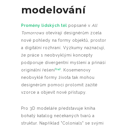
modelování
Proměny lidských těl
popsané v
All
Tomorrows
otevírají designérům zcela
nové pohledy na formy objektů, prostor
a digitální rozhraní. Výzkumy naznačují,
že práce s neobvyklými koncepty
podporuje divergentní myšlení a přináší
[14]
originální řešení
. Kosemenovy
neobvyklé formy života tak mohou
designérům pomoci prolomit zažité
vzorce a objevit nové přístupy.
Pro 3D modeláře představuje kniha
bohatý katalog nečekaných tvarů a
struktur. Například "Colonials" se svými