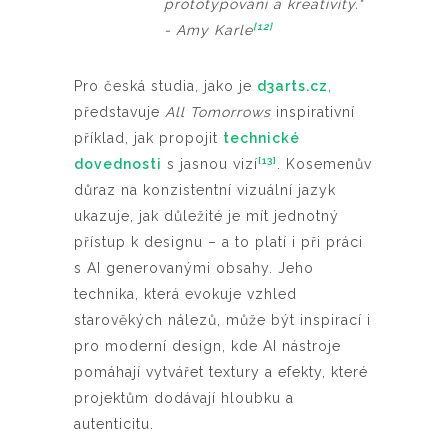
prototypování a kreativity."
[12]
- Amy Karle
Pro česká studia, jako je
d3arts.cz
,
představuje
All Tomorrows
inspirativní
příklad, jak propojit
technické
[13]
dovednosti
s jasnou vizí
. Kosemenův
důraz na konzistentní vizuální jazyk
ukazuje, jak důležité je mít jednotný
přístup k designu – a to platí i při práci
s AI generovanými obsahy. Jeho
technika, která evokuje vzhled
starověkých nálezů, může být inspirací i
pro moderní design, kde AI nástroje
pomáhají vytvářet textury a efekty, které
projektům dodávají hloubku a
autenticitu.