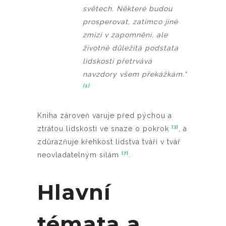
světech. Některé budou
prosperovat, zatímco jiné
zmizí v zapomnění, ale
životně důležitá podstata
lidskosti přetrvává
navzdory všem překážkám."
[1]
Kniha zároveň varuje před pýchou a
[3]
ztrátou lidskosti ve snaze o pokrok
, a
zdůrazňuje křehkost lidstva tváří v tvář
[7]
neovladatelným silám
.
Hlavní
témata a