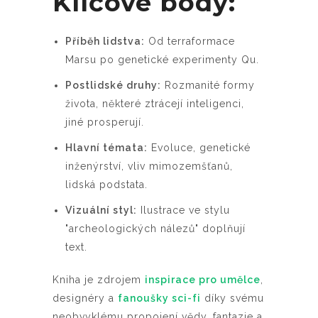
Klíčové body:
Příběh lidstva:
Od terraformace
Marsu po genetické experimenty Qu.
Postlidské druhy:
Rozmanité formy
života, některé ztrácejí inteligenci,
jiné prosperují.
Hlavní témata:
Evoluce, genetické
inženýrství, vliv mimozemšťanů,
lidská podstata.
Vizuální styl:
Ilustrace ve stylu
"archeologických nálezů" doplňují
text.
Kniha je zdrojem
inspirace pro umělce
,
designéry a
fanoušky sci-fi
díky svému
neobvyklému propojení vědy, fantazie a