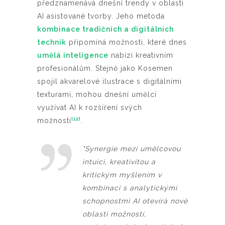
předznamenává dnešní trendy v oblasti
AI asistované tvorby. Jeho metoda
kombinace tradičních a digitálních
technik
připomíná možnosti, které dnes
umělá inteligence
nabízí kreativním
profesionálům. Stejně jako Kosemen
spojil akvarelové ilustrace s digitálními
texturami, mohou dnešní umělci
využívat AI k rozšíření svých
[12]
možností
.
"Synergie mezi umělcovou
intuicí, kreativitou a
kritickým myšlením v
kombinaci s analytickými
schopnostmi AI otevírá nové
oblasti možností,