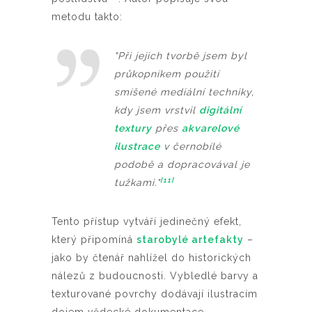
metodu takto:
"Při jejich tvorbě jsem byl
průkopníkem použití
smíšené mediální techniky,
kdy jsem vrstvil
digitální
textury
přes
akvarelové
ilustrace
v černobílé
podobě a dopracovával je
[11]
tužkami."
Tento přístup vytváří jedinečný efekt,
který připomíná
starobylé artefakty
–
jako by čtenář nahlížel do historických
nálezů z budoucnosti. Vybledlé barvy a
texturované povrchy dodávají ilustracím