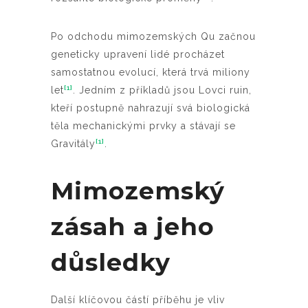
Po odchodu mimozemských Qu začnou
geneticky upravení lidé procházet
samostatnou evolucí, která trvá miliony
[1]
let
. Jedním z příkladů jsou Lovci ruin,
kteří postupně nahrazují svá biologická
těla mechanickými prvky a stávají se
[1]
Gravitály
.
Mimozemský
zásah a jeho
důsledky
Další klíčovou částí příběhu je vliv