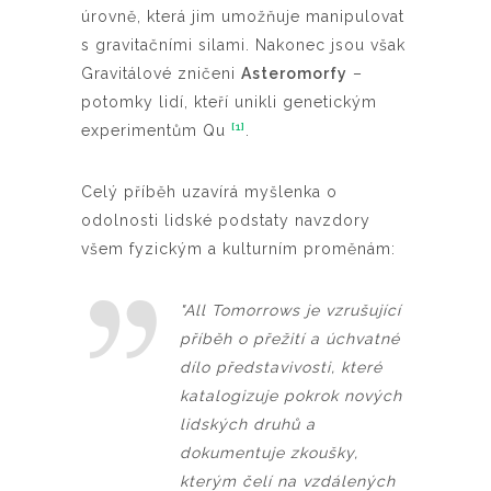
úrovně, která jim umožňuje manipulovat
s gravitačními silami. Nakonec jsou však
Gravitálové zničeni
Asteromorfy
–
potomky lidí, kteří unikli genetickým
[1]
experimentům Qu
.
Celý příběh uzavírá myšlenka o
odolnosti lidské podstaty navzdory
všem fyzickým a kulturním proměnám:
"
All Tomorrows
je vzrušující
příběh o přežití a úchvatné
dílo představivosti, které
katalogizuje pokrok nových
lidských druhů a
dokumentuje zkoušky,
kterým čelí na vzdálených