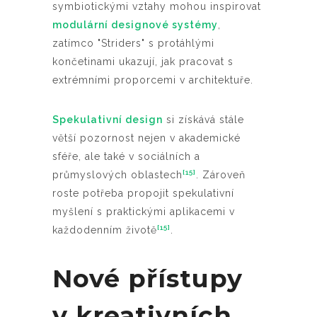
symbiotickými vztahy mohou inspirovat
modulární designové systémy
,
zatímco "Striders" s protáhlými
končetinami ukazují, jak pracovat s
extrémními proporcemi v architektuře.
Spekulativní design
si získává stále
větší pozornost nejen v akademické
sféře, ale také v sociálních a
[15]
průmyslových oblastech
. Zároveň
roste potřeba propojit spekulativní
myšlení s praktickými aplikacemi v
[15]
každodenním životě
.
Nové přístupy
v kreativních