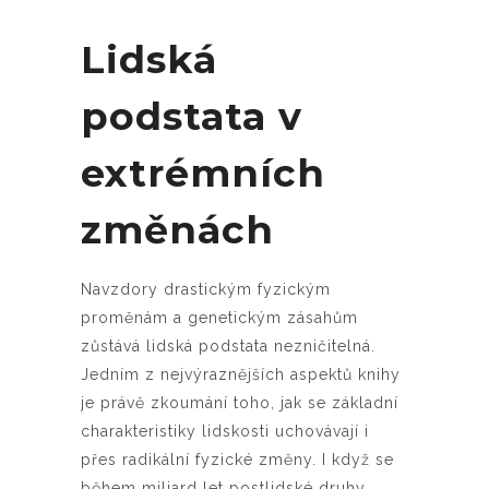
Lidská
podstata v
extrémních
změnách
Navzdory drastickým fyzickým
proměnám a genetickým zásahům
zůstává lidská podstata nezničitelná.
Jedním z nejvýraznějších aspektů knihy
je právě zkoumání toho, jak se základní
charakteristiky lidskosti uchovávají i
přes radikální fyzické změny. I když se
během miliard let postlidské druhy