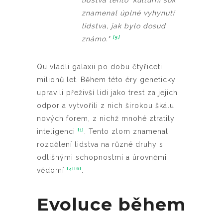
lidstva tento 'kulturní šok'
znamenal úplné vyhynutí
lidstva, jak bylo dosud
[5]
známo."
Qu vládli galaxii po dobu čtyřiceti
milionů let. Během této éry geneticky
upravili přeživší lidi jako trest za jejich
odpor a vytvořili z nich širokou škálu
nových forem, z nichž mnohé ztratily
[1]
inteligenci
. Tento zlom znamenal
rozdělení lidstva na různé druhy s
odlišnými schopnostmi a úrovněmi
[4]
[6]
vědomí
.
Evoluce během