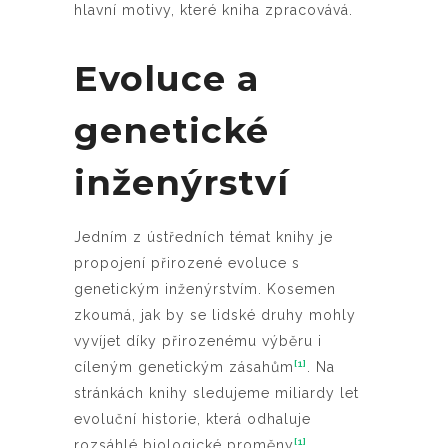
hlavní motivy, které kniha zpracovává.
Evoluce a
genetické
inženýrství
Jedním z ústředních témat knihy je
propojení přirozené evoluce s
genetickým inženýrstvím. Kosemen
zkoumá, jak by se lidské druhy mohly
vyvíjet díky přirozenému výběru i
[1]
cíleným genetickým zásahům
. Na
stránkách knihy sledujeme miliardy let
evoluční historie, která odhaluje
[1]
rozsáhlé biologické proměny
.