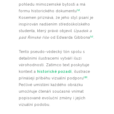
pohledu mimozemské bytosti a má
[1]
formu historického dokumentu
.
Kosemen přiznává, že jeho styl psaní je
inspirován nadšením středoškolského
studenta, který právě objevil
Úpadek a
[1]
pád Římské říše
od Edwarda Gibbona
.
Tento pseudo-vědecký tón spolu s
detailními ilustracemi vytváří iluzi
věrohodnosti. Zatímco text poskytuje
kontext a
historické pozadí
, ilustrace
[8]
přinášejí příběhu vizuální podporu
.
Pečlivé umístění každého obrázku
umožňuje čtenáři současně vnímat
popisované evoluční změny i jejich
vizuální podobu.