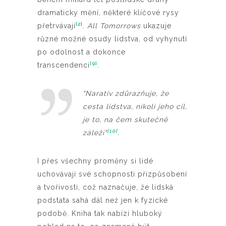
dramaticky mění, některé klíčové rysy
[2]
přetrvávají
.
All Tomorrows
ukazuje
různé možné osudy lidstva, od vyhynutí
po odolnost a dokonce
[9]
transcendenci
.
"Narativ zdůrazňuje, že
cesta lidstva, nikoli jeho cíl,
je to, na čem skutečně
[10]
záleží"
.
I přes všechny proměny si lidé
uchovávají své schopnosti přizpůsobení
a tvořivosti, což naznačuje, že lidská
podstata sahá dál než jen k fyzické
podobě. Kniha tak nabízí hluboký