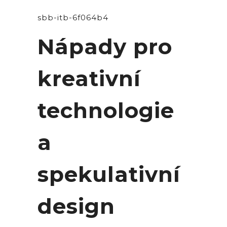
sbb-itb-6f064b4
Nápady pro
kreativní
technologie
a
spekulativní
design