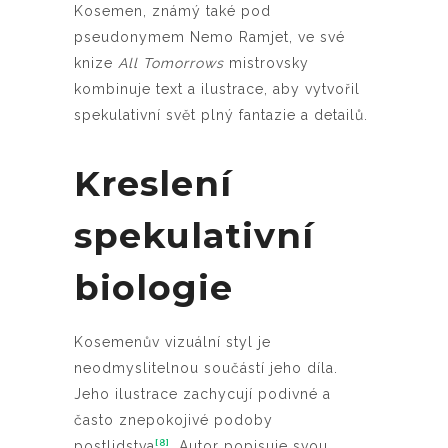
Kosemen, známý také pod
pseudonymem Nemo Ramjet, ve své
knize
All Tomorrows
mistrovsky
kombinuje text a ilustrace, aby vytvořil
spekulativní svět plný fantazie a detailů.
Kreslení
spekulativní
biologie
Kosemenův vizuální styl je
neodmyslitelnou součástí jeho díla.
Jeho ilustrace zachycují podivné a
často znepokojivé podoby
[8]
postlidstva
. Autor popisuje svou