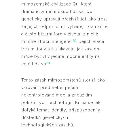
mimozemské civilizace Qu, která
dramaticky mění osud lidstva. Qu
geneticky upravují přeživší lidi jako trest
za jejich odpor, čímž vytvářejí rozmanité
a často bizarní formy života, z nichž
[1]
mnohé ztrácí inteligenci
. Jejich vláda
trvá miliony let a ukazuje, jak zásadní
může být vliv jediné mocné entity na
[1]
celé lidstvo
.
Tento zásah mimozemšťanů slouží jako
varování před nebezpečím
nekontrolované moci a zneužitím
pokročilých technologií. Kniha se tak
dotýká témat identity, přizpůsobení a
důsledků genetických i
technologických zásahů.