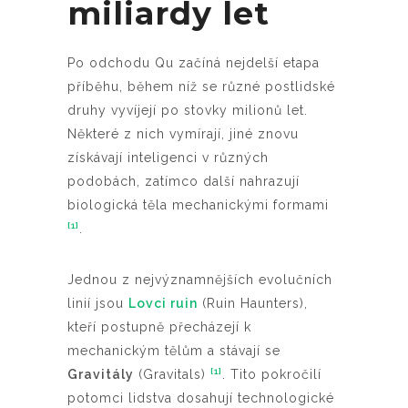
miliardy let
Po odchodu Qu začíná nejdelší etapa
příběhu, během níž se různé postlidské
druhy vyvíjejí po stovky milionů let.
Některé z nich vymírají, jiné znovu
získávají inteligenci v různých
podobách, zatímco další nahrazují
biologická těla mechanickými formami
[1]
.
Jednou z nejvýznamnějších evolučních
linií jsou
Lovci ruin
(Ruin Haunters),
kteří postupně přecházejí k
mechanickým tělům a stávají se
[1]
Gravitály
(Gravitals)
. Tito pokročilí
potomci lidstva dosahují technologické