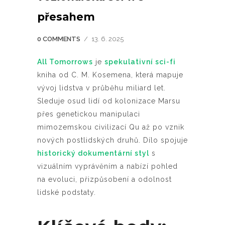
přesahem
0 COMMENTS
/
13. 6. 2025
All Tomorrows
je
spekulativní sci-fi
kniha od C. M. Kosemena, která mapuje
vývoj lidstva v průběhu miliard let.
Sleduje osud lidí od kolonizace Marsu
přes genetickou manipulaci
mimozemskou civilizací Qu až po vznik
nových postlidských druhů. Dílo spojuje
historický dokumentární styl
s
vizuálním vyprávěním a nabízí pohled
na evoluci, přizpůsobení a odolnost
lidské podstaty.