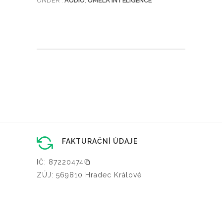
UNDER :
AUDIO
,
UMĚLÁ INTELIGENCE
FAKTURAČNÍ ÚDAJE
IČ: 87220474
ZÚJ: 569810 Hradec Králové