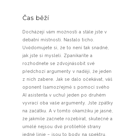
Čas běží
Docházejí vám možnosti a stále jste v
debatní místnosti. Nastalo ticho.
Uvědomujete si, že to není tak snadné,
jak jste si mysleli. Zpanikaříte a
rozhodnete se zdvojnásobit své
předchozí argumenty v naději, že jeden
z nich zabere. Jak se dalo očekávat, váš
oponent (samozřejmě s pomocí svého
AI asistenta v uchu) jeden po druhém
vyvrací oba vaše argumenty. Jste zpátky
na začátku. A v tomto okamžiku je jasné,
že jakmile začnete rozebírat, skutečné a
umělé nejsou dvě protilehlé strany
jedné linie – jsou to body na spektru,