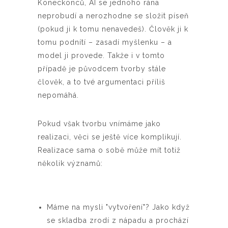
Koneckonců, AI se jednoho rána
neprobudí a nerozhodne se složit píseň
(pokud ji k tomu nenavedeš). Člověk ji k
tomu podnítí – zasadí myšlenku – a
model ji provede. Takže i v tomto
případě je původcem tvorby stále
člověk, a to tvé argumentaci příliš
nepomáhá.
Pokud však tvorbu vnímáme jako
realizaci, věci se ještě více komplikují.
Realizace sama o sobě může mít totiž
několik významů:
Máme na mysli "vytvoření"? Jako když
se skladba zrodí z nápadu a prochází