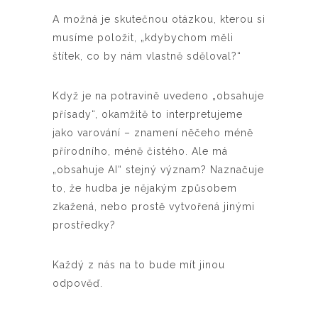
A možná je skutečnou otázkou, kterou si
musíme položit, „kdybychom měli
štítek, co by nám vlastně sděloval?“
Když je na potravině uvedeno „obsahuje
přísady“, okamžitě to interpretujeme
jako varování – znamení něčeho méně
přírodního, méně čistého. Ale má
„obsahuje AI“ stejný význam? Naznačuje
to, že hudba je nějakým způsobem
zkažená, nebo prostě vytvořená jinými
prostředky?
Každý z nás na to bude mít jinou
odpověď.