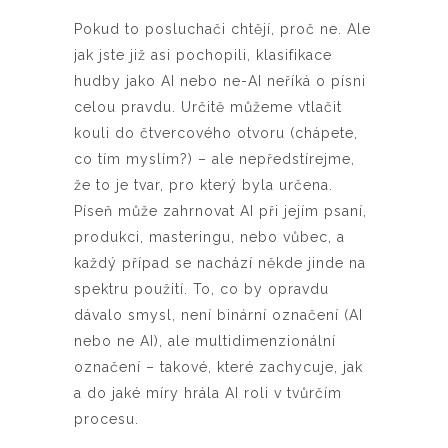
Pokud to posluchači chtějí, proč ne. Ale
jak jste již asi pochopili, klasifikace
hudby jako AI nebo ne-AI neříká o písni
celou pravdu. Určitě můžeme vtlačit
kouli do čtvercového otvoru (chápete,
co tím myslím?) – ale nepředstírejme,
že to je tvar, pro který byla určena.
Píseň může zahrnovat AI při jejím psaní,
produkci, masteringu, nebo vůbec, a
každý případ se nachází někde jinde na
spektru použití. To, co by opravdu
dávalo smysl, není binární označení (AI
nebo ne AI), ale multidimenzionální
označení – takové, které zachycuje, jak
a do jaké míry hrála AI roli v tvůrčím
procesu.