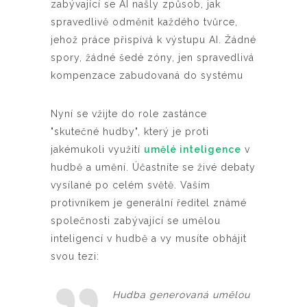
zabývající se AI našly způsob, jak
spravedlivě odměnit každého tvůrce,
jehož práce přispívá k výstupu AI. Žádné
spory, žádné šedé zóny, jen spravedlivá
kompenzace zabudovaná do systému
Nyní se vžijte do role zastánce
"skutečné hudby", který je proti
jakémukoli využití
umělé inteligence
v
hudbě a umění. Účastníte se živé debaty
vysílané po celém světě. Vaším
protivníkem je generální ředitel známé
společnosti zabývající se umělou
inteligencí v hudbě a vy musíte obhájit
svou tezi:
Hudba generovaná umělou