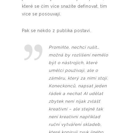
které se čím více snažíte definovat, tím
více se posouvají.
Pak se někdo z publika postaví.
Promiňte, nechci rušit…
možná by rozlišení nemělo
být o nástrojích, které
umělci používají, ale o
záměru, který za nimi stojí.
Koneckonců, napsat jeden
řádek a nechat AI udělat
zbytek není nijak zvlášť
kreativní – ale stejně tak
není kreativní například
ruční vytváření skladeb,
které kopírují zvuk jiného