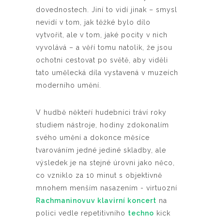
dovednostech. Jiní to vidí jinak – smysl
nevidí v tom, jak těžké bylo dílo
vytvořit, ale v tom, jaké pocity v nich
vyvolává – a věří tomu natolik, že jsou
ochotni cestovat po světě, aby viděli
tato umělecká díla vystavená v muzeích
moderního umění.
V hudbě někteří hudebníci tráví roky
studiem nástroje, hodiny zdokonalím
svého umění a dokonce měsíce
tvarováním jedné jediné skladby, ale
výsledek je na stejné úrovni jako něco,
co vzniklo za 10 minut s objektivně
mnohem menším nasazením - virtuozní
Rachmaninovuv klavirní koncert
na
polici vedle repetitivního
techno
kick