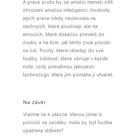
A právě proto by se umělci neměli cítit
ohroženi umělou inteligencí. Hodnota
jejich práce nikdy nezávisela na
nástrojích, které používají, ale na
emocích, které dokážou převést do
zvuku, a na tom, jak tento zvuk působí
na lidi. Pocity, které vkládají do své
hudby, lidskost, která vibruje v každé
notě, vždy přesáhnou jakoukoli
technologii, která jim pomáhá ji utvářet.
Na závěr
Vraťme se k otázce, kterou jsme si
položili na začátku: měla by být hudba
opatřena štítkem?