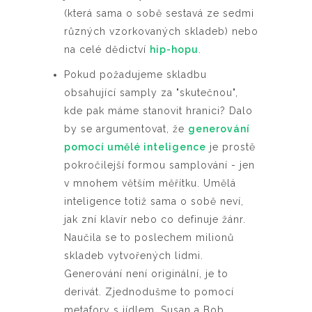
(která sama o sobě sestavá ze sedmi
různých vzorkovaných skladeb) nebo
na celé dědictví
hip-hopu
.
Pokud požadujeme skladbu
obsahující samply za "skutečnou",
kde pak máme stanovit hranici? Dalo
by se argumentovat, že
generování
pomocí umělé inteligence
je prostě
pokročilejší formou samplování - jen
v mnohem větším měřítku. Umělá
inteligence totiž sama o sobě neví,
jak zní klavír nebo co definuje žánr.
Naučila se to poslechem milionů
skladeb vytvořených lidmi.
Generování není originální, je to
derivát. Zjednodušme to pomocí
metafory s jídlem. Susan a Bob