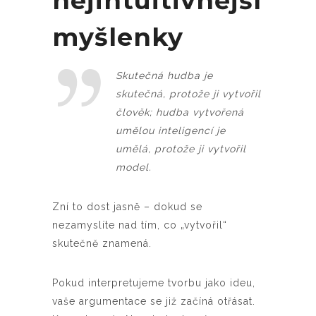
nejintuitivnější
myšlenky
Skutečná hudba je
skutečná, protože ji vytvořil
člověk; hudba vytvořená
umělou inteligencí je
umělá, protože ji vytvořil
model.
Zní to dost jasně – dokud se
nezamyslíte nad tím, co „vytvořil“
skutečně znamená.
Pokud interpretujeme tvorbu jako ideu,
vaše argumentace se již začíná otřásat.