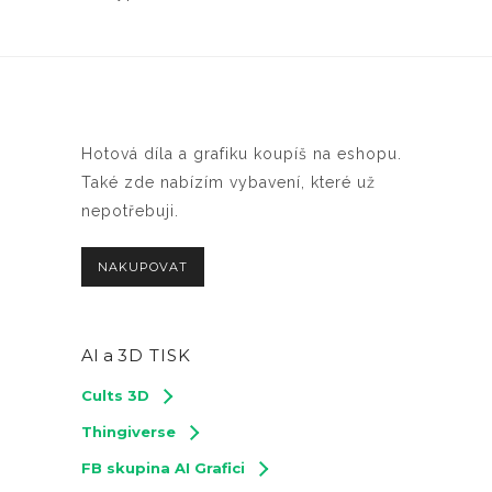
Hotová díla a grafiku koupíš na eshopu.
Také zde nabízím vybavení, které už
nepotřebuji.
NAKUPOVAT
AI a
3D TISK
Cults 3D
Thingiverse
FB skupina AI Grafici