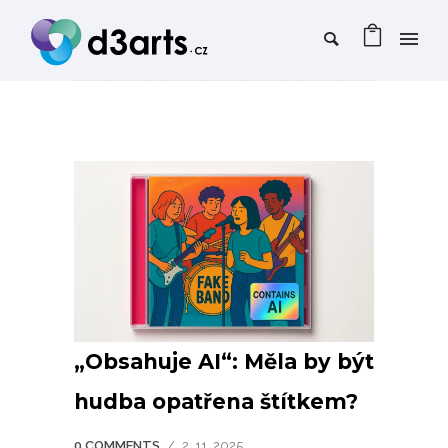
„Obsahuje AI“: Měla by být
hudba opatřena štítkem?
0 COMMENTS
/
2. 11. 2025