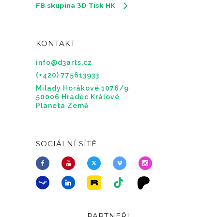
FB skupina 3D Tisk HK
KONTAKT
info@d3arts.cz
(+420) 775613933
Milady Horákové 1076/9
50006 Hradec Králové
Planeta Země
SOCIÁLNÍ SÍTĚ
PARTNEŘI