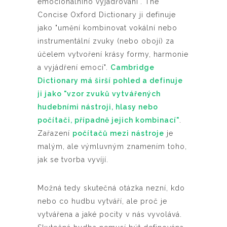
emocionálního vyjadřování". The
Concise Oxford Dictionary ji definuje
jako "umění kombinovat vokální nebo
instrumentální zvuky (nebo obojí) za
účelem vytvoření krásy formy, harmonie
a vyjádření emocí".
Cambridge
Dictionary má širší pohled a definuje
ji jako "vzor zvuků vytvářených
hudebními nástroji, hlasy nebo
počítači, případně jejich kombinací"
.
Zařazení
počítačů mezi nástroje
je
malým, ale výmluvným znamením toho,
jak se tvorba vyvíjí.
Možná tedy skutečná otázka nezní, kdo
nebo co hudbu vytváří, ale proč je
vytvářena a jaké pocity v nás vyvolává.