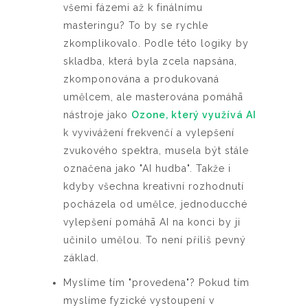
všemi fázemi až k finálnímu
masteringu? To by se rychle
zkomplikovalo. Podle této logiky by
skladba, která byla zcela napsána,
zkomponována a produkovaná
umělcem, ale masterována pomáhā
nástroje jako
Ozone, který využívá AI
k vyvivážení frekvenčí a vylepšení
zvukového spektra, musela být stále
označena jako "AI hudba". Takže i
kdyby všechna kreativní rozhodnutí
pocházela od umělce, jednoducché
vylepšení pomáhā AI na konci by ji
učinilo umělou. To není příliš pevný
základ.
Myslíme tím "provedena"? Pokud tím
myslíme fyzické vystoupení v