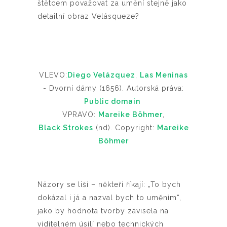
štětcem považovat za umění stejně jako
detailní obraz Velásqueze?
VLEVO:
Diego Velázquez
,
Las Meninas
- Dvorní dámy (1656). Autorská práva:
Public domain
VPRAVO:
Mareike Böhmer
,
Black Strokes
(nd). Copyright:
Mareike
Böhmer
Názory se liší – někteří říkají: „To bych
dokázal i já a nazval bych to uměním“,
jako by hodnota tvorby závisela na
viditelném úsilí nebo technických