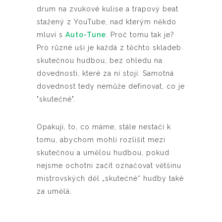
drum na zvukové kulise a trapový beat
stažený z YouTube, nad kterým někdo
mluví s
Auto-Tune
. Proč tomu tak je?
Pro různé uši je každá z těchto skladeb
skutečnou hudbou, bez ohledu na
dovednosti, které za ní stojí. Samotná
dovednost tedy nemůže definovat, co je
"skutečné".
Opakuji, to, co máme, stále nestačí k
tomu, abychom mohli rozlišit mezi
skutečnou a umělou hudbou, pokud
nejsme ochotni začít označovat většinu
mistrovských děl „skutečné“ hudby také
za umělá.