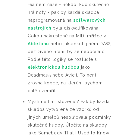
reálném čase - někdo, kdo skutečně
hrá noty - pak by každá skladba
naprogramovaná na
softwarových
nástrojích
byla diskvalifikována.
Cokoli nakreslené na MIDI mřížce v
Abletonu
nebo jakemkoli jiném DAW,
bez živého hrání, by se nepočítalo.
Podle této logiky se rozlučte s
elektronickou hudbou
jako
Deadmau5 nebo Avicii. To není
zrovna kopec, na kterém bychom
chtěli zemřít.
Myslíme tím "složené"? Pak by každá
skladba vytvořená ze vzorků od
jiných umělců nesplňovala podmínky
skutečné hudby. Útočíte na skladby
jako Somebody That I Used to Know