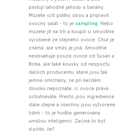
pěstují lahodné jahody a banány.
Můžete vzít plátky obou a připravit
ovocný salát - to je
sampling
. Nebo
můžete jít na trh a koupit si smoothie
vyrobené ze stejného ovoce. Chuť je
známá, ale směs je jiná. Smoothie
neobsahuje pouze ovoce od Susan a
Boba, ale také kousky od nespočtu
dalších producentu, které jsou tak
jemně smíchány, že při každém
doušku nepoznáte, čí ovoce právě
ochutnáváte. Přesto jsou ingredience
stále stejné a všechny jsou vytvořené
lidmi - to je hudba generována
umělou inteligencí. Začíná to být
složité, že?