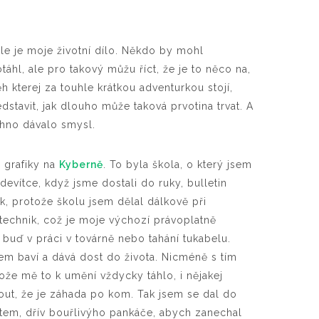
ohle je moje životní dílo. Někdo by mohl
áhl, ale pro takový můžu říct, že je to něco na,
 kterej za touhle krátkou adventurkou stojí,
dstavit, jak dlouho může taková prvotina trvat. A
echno dávalo smysl.
 grafiky na
Kyberně
. To byla škola, o který jsem
 devítce, když jsme dostali do ruky, bulletin
k, protože školu jsem dělal dálkově při
technik, což je moje výchozí právoplatně
buď v práci v továrně nebo tahání tukabelu.
m baví a dává dost do života. Nicméně s tím
tože mě to k umění vždycky táhlo, i nějakej
out, že je záhada po kom. Tak jsem se dal do
otem, dřív bouřlivýho pankáče, abych zanechal