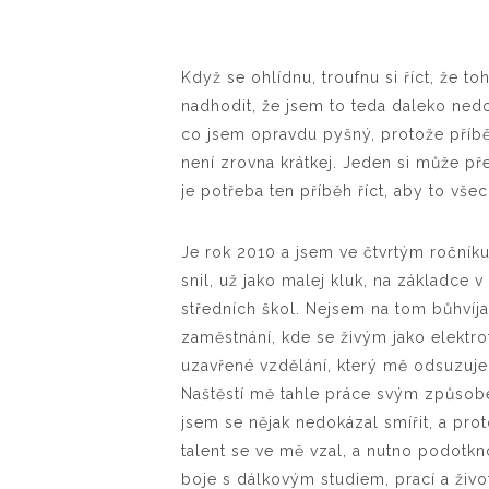
Když se ohlídnu, troufnu si říct, že t
nadhodit, že jsem to teda daleko nedot
co jsem opravdu pyšný, protože příběh
není zrovna krátkej. Jeden si může pře
je potřeba ten příběh říct, aby to vš
Je rok 2010 a jsem ve čtvrtým ročníku
snil, už jako malej kluk, na základce v
středních škol. Nejsem na tom bůhvíja
zaměstnání, kde se živým jako elektro
uzavřené vzdělání, který mě odsuzuje 
Naštěstí mě tahle práce svým způsobe
jsem se nějak nedokázal smířit, a pro
talent se ve mě vzal, a nutno podotkn
boje s dálkovým studiem, prací a živ