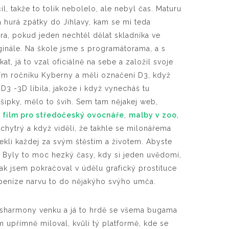
čil, takže to tolik nebolelo, ale nebyl čas. Maturu
a hurá zpátky do Jihlavy, kam se mi teda
ra, pokud jeden nechtěl dělat skladníka ve
iginále. Na škole jsme s programátorama, a s
t, já to vzal oficiálně na sebe a založil svoje
řetím ročníku Kyberny a měli označení D3, když
D3 -3D líbila, jakože i když vynecháš tu
 šipky, mělo to švih. Sem tam nějakej web,
 film pro středočeský ovocnáře
,
malby v zoo
,
 chytrý a když viděli, že takhle se milonářema
ekli každej za svým štěstím a životem. Abyste
 Byly to moc hezký časy, kdy si jeden uvědomí,
 tak jsem pokračoval v údělu grafický prostituce
 peníze narvu to do nějakýho svýho umča.
Disharmony venku a já to hrdě se všema bugama
 upřímně miloval, kvůli tý platformě, kde se