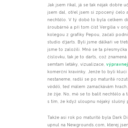
Jak jsem říkal, já se tak nějak dobře u
jsem dal, otřel jsem si zpocený čelo 
nechtělo. V tý době to byla celkem dí
šroubárně a při tom číst Vergilia v or
kolegou z grafiky Pepou, začali podnika
studio d3arts. Byli jsme dálkaři ve t
jsme to založili. Mně se ta přesmyčka 
číslovku, tak je to darts, což znamená
semtam letáky, vizualizace,
výpravnej
komerční kravinky. Jenže to byli kluci
nestaneme, radši se po maturitě rozut
věděli, teď málem zamačkávám hrach.
že žije. No, mě se to balit nechtělo a
s tím, že když uloupnu nějaký slušný
Takže asi rok po maturitě byla Dark 
upnul na Newgrounds.com, kterej jsem