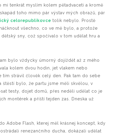
o mi tenkrát myslím kolem pětadvaceti a kromě
h eskapád toho mimo pár výstav mých obrazů, pár
ický celorepublikovce
tolik nebylo. Prostě
ymáčknout všechno, co ve mě bylo, a protože
je dětský sny, což spočívalo v tom udělat hru a
 tam bylo vždycky úmorný dojíždět až z mého
rvala kolem dvou hodin, jet vlakem nebo
 tím strávil člověk celý den. Pak tam do sebe
a štěstí bylo, že partu jsme měli skvělou, v
sat testy, dojet domů, přes neděli udělat co je
jch montérek a příští tejden zas. Dneska už
do Adobe Flash, kterej měl krásnej koncept, kdy
ostrádali renezančního ducha, dokázali udělat