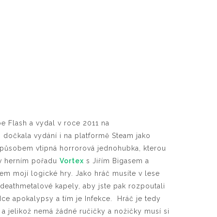
e Flash a vydal v roce 2011 na
 dočkala vydání i na platformě Steam jako
způsobem vtipná horrorová jednohubka, kterou
 v herním pořadu
Vortex
s Jiřím Bigasem a
m mojí logické hry. Jako hráč musíte v lese
deathmetalové kapely, aby jste pak rozpoutali
dce apokalypsy a tím je Infekce. Hráč je tedy
a jelikož nemá žádné ručičky a nožičky musí si