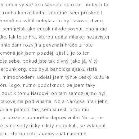
 něco vytvoříte a šábnete se o to.. no bylo to
í trochu konzistentní, vědomě jsem přeskočil
odně na světě nebyla a to byl takovej divnej
 jsem ještě jako cucák někde sosnul jeho indie
ie, tak to je hra, kterou udělá nějakej nezávislej
enhle žánr rozvíjí a povznáší hráče z role
méně jak jsem později zjistil, je to ten
e sebe, pokud jste tak divný, jako já. V tý
erpunk.org, což byla bandička ajťáků řízlá
 mimochodem, udělal jsem týhle český kultuře
óru logo, nutno podotknout, že jsem taky
le zpět k tomu Narcovi, on tam samozřejmě byl
i takovejma podivínama. No a Narcova hra i jeho
ěla v paměti, tak jsem si řekl, proč mu
k, protože z ponurého depresivního Narca, se
ě jsme se fyzicky nikdy nepotkali, se vyklubal
esu, kterou celej audiovizuál náramně