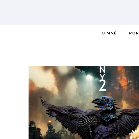
O MNĚ
POR