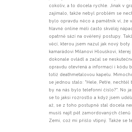
cokoliv, a to docela rychle. Jinak v 
zajímalo, takže nebyl problém se nec
bylo opravdu něco a pamětník ví, že v
hlavně online měli často skvělěj nápa
opatrně sází na ověřený postupy. Tak
věcí, kterou jsem nazul jak nový boty 
kamarádovi Milanovi Hlouškovi, kterej
dokonale ovládl a začal se neskutečně
opravdu otevřená a informací i kódu b
totiž deathmetalovou kapelu. Mimocho
se jednou stalo: "Hele, Petře, nechtěl
by na nás bylo telefonní číslo?". No ja
se to jaksi rozrostlo a když jsem udě
až, se z toho postupně stal docela ne
musíš najít pět zamordovaných členů 
Zemi, což mi přišlo vtipný. Takže se t