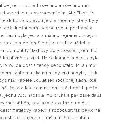
grafice jsem měl rád všechno a všechno mě
hat vyprdnout s vyznamenáním. Ale Flash, to
 té době to opravdu jelo a free hry, který byly
d, což dnešní herní scéna trochu postrádá a
že Flash byla jedna z mála programátorskejch
s nápisem Action Script 2.0 a díky učiteli a
 mi pomohl ty flashový boty zavázat, jsem ho
 kreativně rozvíjet. Navíc komunita okolo byla
ylo všude dost a tehdy se to stalo. Milan měl
dem, tahle muzika mi nikdy cizí nebyla, a tak
 bys naší kapele udělat jednoduchej flash, kde
sně, že jo a tak jsem na tom začal dělat, jenže
lal jednu věc, napadla mě druhá a pak zase další
marnej příběh, kdy jako zlovolná bludička
deathmetalový kapely a rozpoutat tak peklo na
eda stalo a najednou přišla na řadu matura.