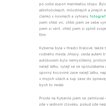
po sobě aspoň malinkatou stopu. Byl
alkoholickejch, milostnejch a jinejc
článků v novinách a vyhraný
fotograf
jsem chtěl víc, chtěl jsem ze sebe v
jsem si věřil, chtěl jsem si splnit svo
film.
Kyberna byla v Hradci Králové, takže
rodného města Jihlavy, cesta autem t
autobusem bylo nemyslitelný, protože
nalejt látku, vylejt se se spolužákama 
úporný kocovině zase nalejt látku, nap
v mojich silách a šup zase do špinave
bych to nedal.
Prostě na Kyberně jsem se zamiloval 
jste v jednom člověku, pokud jste nep