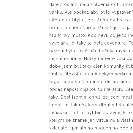
dáte s ostatníma umělcema dohromady,
venku. Ale počkat, aby bylo vyprávěn
něco důležitýho, bez čeho by hra rozh
brouk jménem Narco. Pamatuju se, jak
hru Mrtvý město. Kdo neví, co je to ind
vývojář a jo, taky to byla adventura. T
bezduchýho mačkače tlačítka myši, nic
nejméně hraný. Nidky neberte věci podl
době jsem byl taky člen komunity kyb
tímhle filozofickouměleckým směrem,
logo, nebo spíš tomuhle diskuznímu f
občas napsal nějakou tu literaturu. A
taky. Dost jsem si chrul, že jsem mez
hudba mi tak nějak po dlouhý léta utkv
nenapsat. Jo! To byl ten správnej kro
kterým se známe jen virtuálně a vlastn
skladatel geniálního hudebního podkr