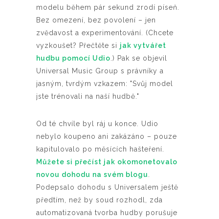
modelu během pár sekund zrodí píseň.
Bez omezení, bez povolení – jen
zvědavost a experimentování. (Chcete
vyzkoušet? Přečtěte si
jak vytvářet
hudbu pomocí Udio
.) Pak se objevil
Universal Music Group s právníky a
jasným, tvrdým vzkazem: "Svůj model
jste trénovali na naší hudbě."
Od té chvíle byl ráj u konce. Udio
nebylo koupeno ani zakázáno – pouze
kapitulovalo po měsících hašteření.
Můžete si přečíst jak okomonetovalo
novou dohodu na svém blogu
.
Podepsalo dohodu s Universalem ještě
předtím, než by soud rozhodl, zda
automatizovaná tvorba hudby porušuje