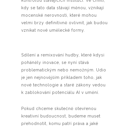
kontrolou stávajících institucí. Ve chvíli,
kdy se tato data stávají měnou, vznikají
mocenské nerovnosti, které mohou
velmi brzy definitivně ovlivnit, jak budou
vznikat nové umělecké formy.
Sdílení a remixování hudby, které kdysi
poháněly inovace, se nyní stává
problematickým nebo nemožným. Udio
je jen nejnovějším příkladem toho, jak
nové technologie a staré zákony vedou
k zablokování potenciálu AI v umění.
Pokud chceme skutečně otevřenou
kreativní budoucnost, budeme muset
přehodnotit, komu patří práva a jaké