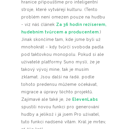
hranice připouštíme pro inteligentní
stroje, které vytvářejí kulturu. (Tento
problém není omezen pouze na hudbu
- viz náš článek
Za 36 hodin režíserem,
hudebním tvůrcem a producentem
.)
Jinak skončíme tam, kde jsme byli už
mnohokrát – kdy tvůrčí svoboda padla
pod taktovkou monopolu. Pokud si ale
uživatelé platformy Suno myslí, že je
takový vývoj mine, tak je musím
zklamat. Jsou další na řadě. podle
tohoto predensu můžeme očekávat,
migrace a úpravy těchto projektů.
Zajímavé ale také je, že
ElevenLabs
spustili novou funkci pro generování
hudby a jelikož i já jsem Pro uživatel,
tuto funkci nadšeně vítám. Král je mrtev,