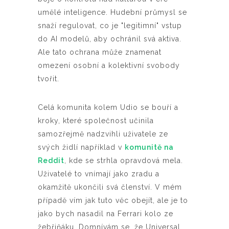
umělé inteligence. Hudební průmysl se
snaží regulovat, co je "legitimní" vstup
do AI modelů, aby ochránil svá aktiva.
Ale tato ochrana může znamenat
omezení osobní a kolektivní svobody
tvořit.
Celá komunita kolem Udio se bouří a
kroky, které společnost učinila
samozřejmě nadzvihli uživatele ze
svých židlí například v
komunitě na
Reddit
, kde se strhla opravdová mela.
Uživatelé to vnímají jako zradu a
okamžitě ukončili svá členství. V mém
případě vím jak tuto věc obejít, ale je to
jako bych nasadil na Ferrari kolo ze
žebřiňáku. Domnívám se, že Universal