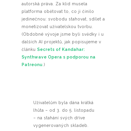
autorská práva. Za klid musela
platforma obětovat to, co ji činilo
jedinečnou: svobodu stahovat, sdílet a
monetizovat uživatelskou tvorbu.
(Obdobné vývoje jsme byli svědky i u
dalších AI projektů, jak popisujeme v
článku
Secrets of Kandahar:
Synthwave Opera s podporou na
Patreonu
.)
Uživatelům byla dána krátká
lhůta – od 3. do 5. listopadu
– na stahání svých dříve
vygenerovaných skladeb.