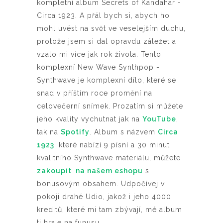
kompletní album Secrets of Kandahar -
Circa 1923. A přál bych si, abych ho
mohl uvést na svět ve veselejším duchu,
protože jsem si dal opravdu záležet a
vzalo mi více jak rok života. Tento
komplexní New Wave Synthpop -
Synthwave je komplexní dílo, které se
snad v příštím roce promění na
celovečerní snímek. Prozatím si můžete
jeho kvality vychutnat jak na
YouTube
,
tak na
Spotify
. Album s názvem
Circa
1923
, které nabízí 9 písní a 30 minut
kvalitního Synthwave materiálu, můžete
zakoupit na našem eshopu
s
bonusovým obsahem. Udpočívej v
pokoji drahé Udio, jakož i jeho 4000
kreditů, které mi tam zbývají, mé album
ti hraje na funusu.