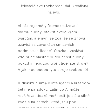
Uživatelé své rozhořčení dali kreativně
najevo.
AI nástroje měly "demokratizovat"
tvorbu hudby, otevřít dveře všem
tvůrcům, ale nyní se zdá, že se znovu
uzavírá za závorkách smluvních
podmínek a licencí. Otázkou zůstává:
kdo bude vlastnit budoucnost hudby,
pokud ji nebudou tvořit lidé, ale stroje?
A jak moc budou tyto stroje svobodné?
V diskuzi o umělé inteligenci a kreativitě
čelíme paradoxu: zatímco AI může
rozšiřovat lidské možnosti, je stále silně
závislá na datech, která jsou pod