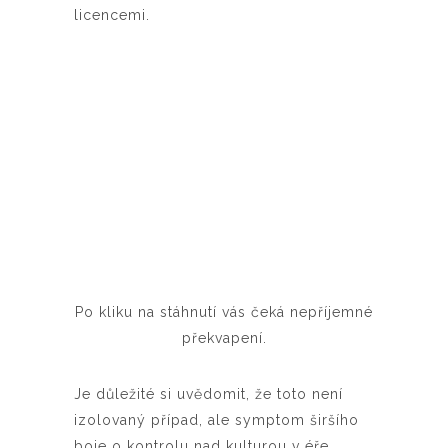
licencemi.
Po kliku na stáhnutí vás čeká nepříjemné
překvapení.
Je důležité si uvědomit, že toto není
izolovaný případ, ale symptom širšího
boje o kontrolu nad kulturou v éře