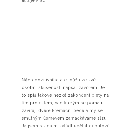
ať žije král.
Něco pozitivního ale můžu ze své
osobní zkušenosti napsat závěrem. Je
to spíš takové hezké zakončení piety na
tím projektem, nad kterým se pomalu
zavírají dveře kremační pece a my se
smutným úsměvem zamačkáváme slzu.
Já jsem s Udiem zvládl udělat debutové