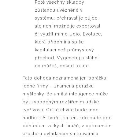
Poté všechny skladby
zůstanou uvězněné v
systému: přehrávat je půjde,
ale není možné je exportovat
či využít mimo Udio. Evoluce,
která připomíná spíše
kapitulaci než průmyslový
přechod.
Vygeneruj a stáhni
co můžeš, dokud to jde..
Tato dohoda neznamená jen porážku
jedné firmy – znamená porážku
myšlenky: že umělá inteligence může
být svobodným rozšířením lidské
tvořivosti. Od té chvíle bude moci
hudbu s AI tvořit jen ten, kdo bude pod
dohledem velkých hráčů, v oploceném
prostoru ovládaném smlouvami a