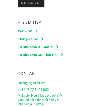
NAKUPOVAT
AI a
3D TISK
Cults 3D
Thingiverse
FB skupina AI Grafici
FB skupina 3D Tisk HK
KONTAKT
info@d3arts.cz
(+420) 775613933
Milady Horákové 1076/9
50006 Hradec Králové
Planeta Země