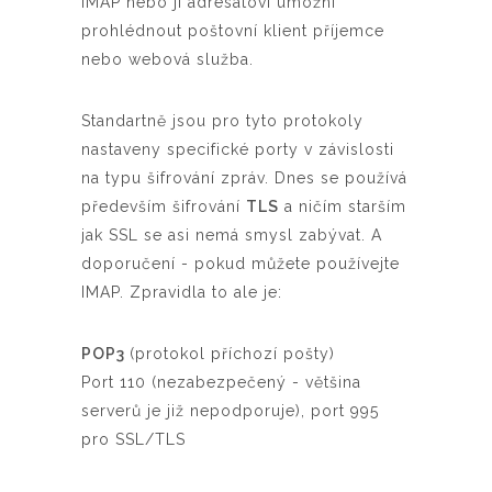
IMAP nebo ji adresátovi umožní
prohlédnout poštovní klient příjemce
nebo webová služba.
Standartně jsou pro tyto protokoly
nastaveny specifické porty v závislosti
na typu šifrování zpráv. Dnes se používá
především šifrování
TLS
a ničím starším
jak SSL se asi nemá smysl zabývat. A
doporučení - pokud můžete používejte
IMAP. Zpravidla to ale je:
POP3
(protokol příchozí pošty)
Port 110 (nezabezpečený - většina
serverů je již nepodporuje), port 995
pro SSL/TLS