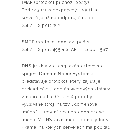
IMAP
(protokol
příchozí pošty
)
Port 143 (nezabezpečený
- většina
serverů je již nepodporuje
) nebo
SSL/TLS port 993
SMTP
(protokol
odchozí pošty
)
SSL/TLS port 495 a STARTTLS port 587
DNS
je zkratkou anglického slovního
spojení
Domain Name System
a
představuje protokol, který zajišťuje
překlad názvů domén webových stránek
z nepřehledné (číselné) podoby
využívané stroji na tzv. „doménové
jméno“ – tedy název nebo doménové
jméno. V DNS záznamech domény tedy
říkáme, na kterých serverech má počítač