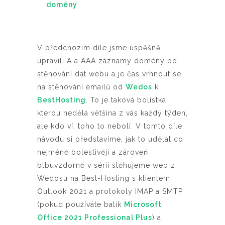
domény
V předchozím díle jsme úspěšně
upravili A a AAA záznamy domény po
stěhování dat webu a je čas vrhnout se
na stěhování emailů od
Wedos
k
BestHosting
. To je taková bolístka,
kterou nedělá většina z vás každý týden,
ale kdo ví, toho to nebolí. V tomto díle
návodu si představíme, jak to udělat co
nejméně bolestivěji a zároveň
blbuvzdorně v sérii stěhujeme web z
Wedosu na Best-Hosting s klientem
Outlook 2021 a protokoly IMAP a SMTP
(pokud používáte balík
Microsoft
Office 2021 Professional Plus
) a