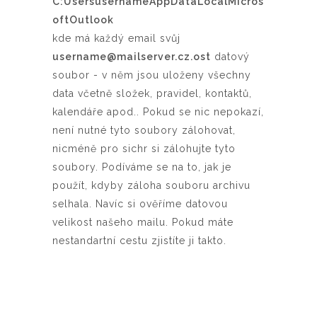
C:UsersusernameAppDataLocalMicros
oftOutlook
kde má každý email svůj
username@mailserver.cz.ost
datový
soubor - v něm jsou uloženy všechny
data včetně složek, pravidel, kontaktů,
kalendáře apod.. Pokud se nic nepokazí,
není nutné tyto soubory zálohovat,
nicméně pro sichr si zálohujte tyto
soubory. Podíváme se na to, jak je
použít, kdyby záloha souboru archivu
selhala. Navíc si ověříme datovou
velikost našeho mailu. Pokud máte
nestandartní cestu zjistíte ji takto.