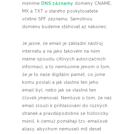
měníme
DNS záznamy
domény CNAME,
MX a TXT u starého poskytovatele
včetně SPF záznamu. Samotnou
doménu budeme stěhovat až nakonec.
Je jasné, že email je základní nástroj
internetu a na jako takovém na něm
máme spoustu citlivých autorizačních
informací, a to nemluvíme jenom o tom,
že je to naše digitální paměť, co jsme
komu poslali a jak vlastně ten jeho
email byl, nebo jak se vlastně ten
člověk jmenoval. Nemluvě o tom, že náš
email slouží k přihlašování do různých
stránek a pravděpodobně se historicky
měnil, k čemuž pomáhají tzv. emailové
aliasy, abychom nemuseli mít deset