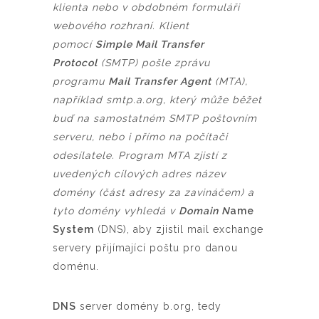
klienta nebo v obdobném formuláři
webového rozhraní. Klient
pomocí
Simple Mail Transfer
Protocol
(SMTP) pošle zprávu
programu
Mail Transfer Agent
(MTA),
například smtp.a.org, který může běžet
buď na samostatném SMTP poštovním
serveru, nebo i přímo na počítači
odesílatele. Program MTA zjistí z
uvedených cílových adres název
domény (část adresy za zavináčem) a
tyto domény vyhledá v
Domain N
ame
System
(DNS), aby zjistil mail exchange
servery přijímající poštu pro danou
doménu.
DNS
server domény b.org, tedy