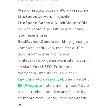
Web
d3arts.cz
běží na
WordPressu
, na
LiteSpeed serveru
s využitím
LiteSpeed Cache
a
QuickCloud/CDN
.
Použitá šablona je
Oshine
a favicony
jsou řešené přes
RealFaviconGenerator
, který generuje
kompletní sadu ikon, manifest a HTML
tagy pro moderní prohlížeče i
vyhledávače. O generování sitemap.xml
se stará
Yoast SEO
. Problém s
faviconem jsme už řešili v článku
Favicona WordPress webu není vidět v
SERP Google
- ale v mém případě bylo
řešení trochu komplikovanější, než by
se mohlo zdát. Konfigurace webu tedy
je: