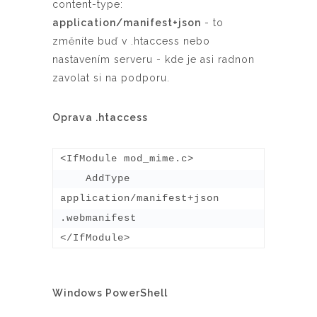
content-type:
application/manifest+json
- to
změníte buď v .htaccess nebo
nastavením serveru - kde je asi radnon
zavolat si na podporu.
Oprava .htaccess
<IfModule mod_mime.c>

    AddType 
application/manifest+json 
.webmanifest

</IfModule>
Windows PowerShell