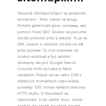
Obsažná sitemapa týkající se příspěvků
wordpress - tedy článků na blogu.
Pomalé generování
post-sitemap.xml
pomocí Yoast SEO. Soubor se původně
načítal přibližně přes 5 sekund. To je na
XML soubor o velikosti zhruba 141 kB
příliš pomalé. To sice znamená, že
soubor existoval a byl validně
dostupný, ale pro Google Search
Console mohl být takový fetch
nestabilní. Pokud server nebo CDN v
některých momentech odpověděly
pomaleji, GSC mohla nahlásit obecnou
HTTP chybu. V hlavičkách se
objevovalo: x-qc-cache: miss, cache-
control: no-cache, no-store, private