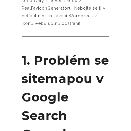
kolidovaly s novou sadou z
RealFaviconGeneratoru. Nebojte se ji v
deffaultním nastavení Wordprees v
ikoně webu úplně odstranit.
1. Problém se
sitemapou v
Google
Search