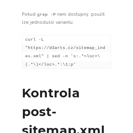
Pokud
není dostupný, použít
grep -P
lze jednodušší variantu:
curl -L 
"https://d3arts.cz/sitemap_ind
ex.xml" | sed -n 's:.*<loc>\
(.*\)</loc>.*:\1:p'
Kontrola
post-
sitemap.xml