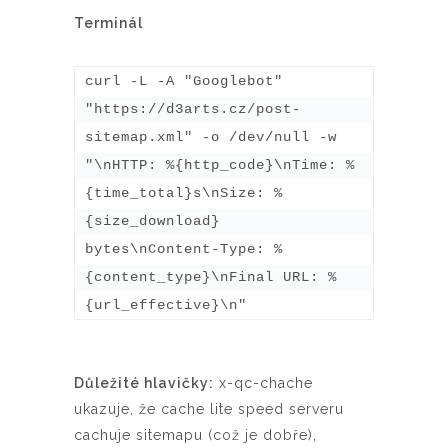
Terminál
curl -L -A "Googlebot" 
"https://d3arts.cz/post-
sitemap.xml" -o /dev/null -w 
"\nHTTP: %{http_code}\nTime: %
{time_total}s\nSize: %
{size_download} 
bytes\nContent-Type: %
{content_type}\nFinal URL: %
{url_effective}\n"
Důležité hlavičky:
x-qc-chache
ukazuje, že cache lite speed serveru
cachuje sitemapu (což je dobře),