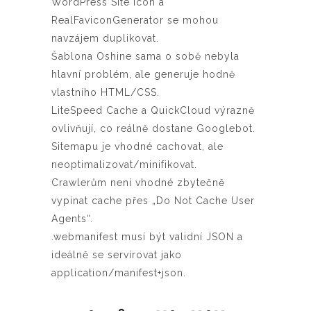
WordPress Site Icon a
RealFaviconGenerator se mohou
navzájem duplikovat.
Šablona Oshine sama o sobě nebyla
hlavní problém, ale generuje hodně
vlastního HTML/CSS.
LiteSpeed Cache a QuickCloud výrazně
ovlivňují, co reálně dostane Googlebot.
Sitemapu je vhodné cachovat, ale
neoptimalizovat/minifikovat.
Crawlerům není vhodné zbytečně
vypínat cache přes „Do Not Cache User
Agents“.
.webmanifest musí být validní JSON a
ideálně se servírovat jako
application/manifest+json.