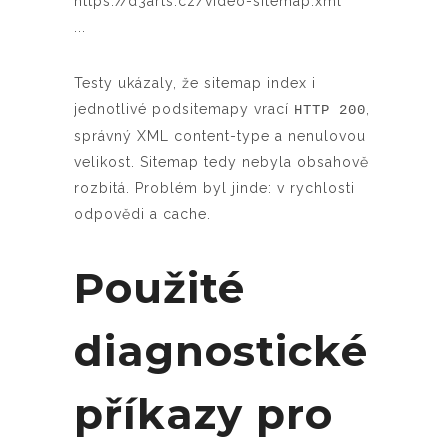
https://d3arts.cz/video-sitemap.xml
...
Testy ukázaly, že sitemap index i
jednotlivé podsitemapy vrací
,
HTTP 200
správný XML content-type a nenulovou
velikost. Sitemap tedy nebyla obsahově
rozbitá. Problém byl jinde: v rychlosti
odpovědi a cache.
Použité
diagnostické
příkazy pro