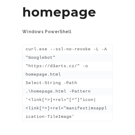
homepage
Windows PowerShell
curl.exe --ssl-no-revoke -L -A 
"Googlebot" 
"https://d3arts.cz/" -o 
homepage.html

Select-String -Path 
.\homepage.html -Pattern 
'<link[^>]+rel="[^"]*icon|
<link[^>]+rel="manifest|msappl
ication-TileImage'