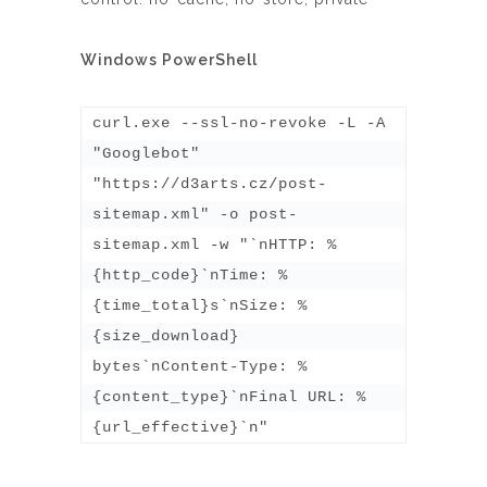
Windows PowerShell
curl.exe --ssl-no-revoke -L -A 
"Googlebot" 
"https://d3arts.cz/post-
sitemap.xml" -o post-
sitemap.xml -w "`nHTTP: %
{http_code}`nTime: %
{time_total}s`nSize: %
{size_download} 
bytes`nContent-Type: %
{content_type}`nFinal URL: %
{url_effective}`n"