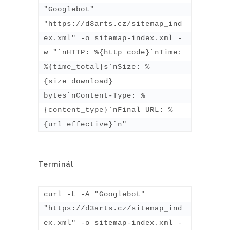
"Googlebot" 
"https://d3arts.cz/sitemap_ind
ex.xml" -o sitemap-index.xml -
w "`nHTTP: %{http_code}`nTime: 
%{time_total}s`nSize: %
{size_download} 
bytes`nContent-Type: %
{content_type}`nFinal URL: %
{url_effective}`n"
Terminál
curl -L -A "Googlebot" 
"https://d3arts.cz/sitemap_ind
ex.xml" -o sitemap-index.xml -