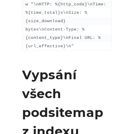
w "\nHTTP: %{http_code}\nTime: 
%{time_total}s\nSize: %
{size_download} 
bytes\nContent-Type: %
{content_type}\nFinal URL: %
{url_effective}\n"
Vypsání
všech
podsitemap
z indexu