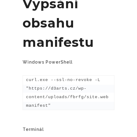
Vypsání
obsahu
manifestu
Windows PowerShell
curl.exe --ssl-no-revoke -L 
"https://d3arts.cz/wp-
content/uploads/fbrfg/site.web
manifest"
Terminál