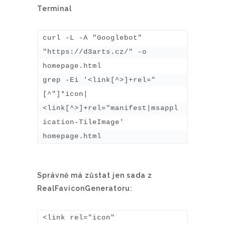
Terminal
curl -L -A "Googlebot" 
"https://d3arts.cz/" -o 
homepage.html

grep -Ei '<link[^>]+rel="
[^"]*icon|
<link[^>]+rel="manifest|msappl
ication-TileImage' 
homepage.html
Správně má zůstat jen sada z
RealFaviconGeneratoru:
<link rel="icon" 