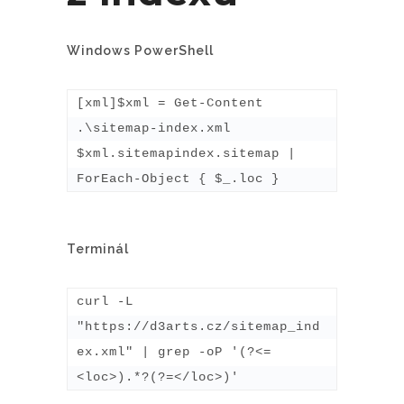
Windows PowerShell
[xml]$xml = Get-Content 
.\sitemap-index.xml

$xml.sitemapindex.sitemap | 
ForEach-Object { $_.loc }
Terminál
curl -L 
"https://d3arts.cz/sitemap_ind
ex.xml" | grep -oP '(?<=
<loc>).*?(?=</loc>)'