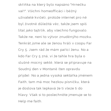
skříňka na který bylo napsáno "Hrnečku
vař!". Všichni homeofficáci i běžný
uživatelé kvičeli, protože internet pro ně
byl životně důležitá věc, takže jsem spíš
lítal jako tajtrlík, aby všechno fungovalo.
Takže ne, není to výtvor znuděnýho mozku.
Tenkrát jsme ale se ženou hráli v coopu Far
Cry 5. Jsem rád že mám pařící ženu. No a
kdo Far Cry 5 zná, ví že tahle hra byla o
slušně mocný sektě, která se připravuje na
Soudný den v Montaně (ten opravdu
přijde). No a jedna vysoká sektářka jménem
Faith, tam má moc hezkou písničku, která
je doslova tak lepkavá že ti vleze ti do
hlavy. Však si to poslechněte jmenuje se to
Help me faith.