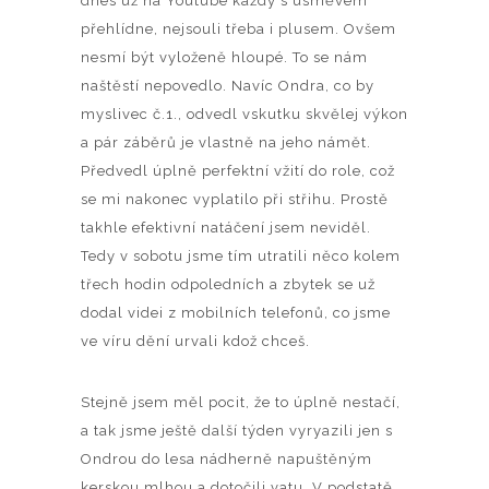
dnes už na Youtube každý s úsměvem
přehlídne, nejsouli třeba i plusem. Ovšem
nesmí být vyloženě hloupé. To se nám
naštěstí nepovedlo. Navíc Ondra, co by
myslivec č.1., odvedl vskutku skvělej výkon
a pár záběrů je vlastně na jeho námět.
Předvedl úplně perfektní vžití do role, což
se mi nakonec vyplatilo při střihu. Prostě
takhle efektivní natáčení jsem neviděl.
Tedy v sobotu jsme tím utratili něco kolem
třech hodin odpoledních a zbytek se už
dodal videi z mobilních telefonů, co jsme
ve víru dění urvali kdož chceš.
Stejně jsem měl pocit, že to úplně nestačí,
a tak jsme ještě další týden vyryazili jen s
Ondrou do lesa nádherně napuštěným
kerskou mlhou a dotočili vatu. V podstatě