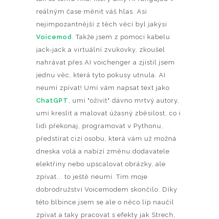
reálným čase měnit váš hlas. Asi
nejimpozantnější z těch věcí byl jakýsi
Voicemod
. Takže jsem z pomocí kabelu
jack-jack a virtuální zvukovky, zkoušel
nahrávat přes AI voichenger a zjistil jsem
jednu věc, která tyto pokusy utnula. AI
neumí zpívat! Umí vám napsat text jako
ChatGPT
, umí "oživit" dávno mrtvý autory,
umí kreslit a malovat úžasný zběsilost, co i
lidi překonaj, programovat v Pythonu,
předstírat cizí osobu, která vám už možná
dneska volá a nabízí změnu dodavatele
elektřiny nebo upscalovat obrázky, ale
zpívat... to ještě neumí. Tím moje
dobrodružství Voicemodem skončilo. Díky
této blbince jsem se ale o něco líp naučil
zpívat a taky pracovat s efekty jak Strech,