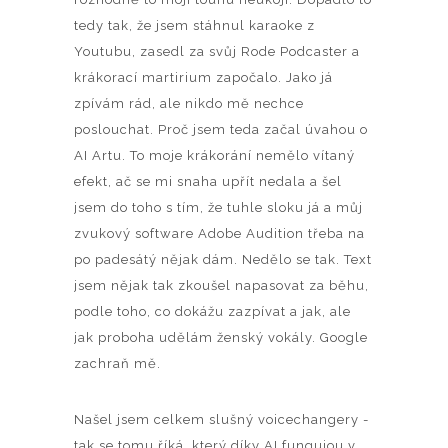
tedy tak, že jsem stáhnul karaoke z
Youtubu, zasedl za svůj Rode Podcaster a
krákorací martirium započalo. Jako já
zpívám rád, ale nikdo mě nechce
poslouchat. Proč jsem teda začal úvahou o
AI Artu. To moje krákorání nemělo vítaný
efekt, ač se mi snaha upřít nedala a šel
jsem do toho s tím, že tuhle sloku já a můj
zvukový software Adobe Audition třeba na
po padesátý nějak dám. Nedělo se tak. Text
jsem nějak tak zkoušel napasovat za běhu,
podle toho, co dokážu zazpívat a jak, ale
jak proboha udělám ženský vokály. Google
zachraň mě.
Našel jsem celkem slušný voicechangery -
tak se tomu říká, který díky AI fungujou v