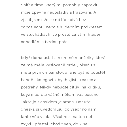
Shift a time, který mi pomohly napravit
moje zpěvné nedostatky a frázování. A
zjistil jsem, že se mi líp zpívá bez
odposlechu, nebo s hudebním podkresem
ve sluchátkách. Jo prostě za vším hledej
odhodlání a tvrdou práci.
Když doma ustal smích mé manželky, která
ze mě měla vysloveně prdel, píseň už
měla prvních pár slok a já je pyšně pouštěl
bandě i kolegovi, abych zjistil reakce a
postřehy. Nikdy nebuďte citliví na kritiku,
když ji berete vážně, někam vás posune.
Takže jo s covidem je amen. Bohužel
dneska si uvědomuju, co všechno nám
tahle věc vzala. Všichni si na ten net
zvykli, přestali chodit ven, do kina