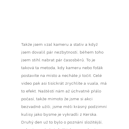
Takže jsem vzal kameru a stativ a když
jsem dovalil pár nezbytností, během toho
jsem stihl nabrat pár časosběrů. To je
taková ta metoda, kdy kameru nebo foťák
postavíte na místo a necháte ji točit. Celé
video pak asi tisíckrát zrychlíte a vuala, má
to efekt. Naštěstí nám až úchvatně přálo
počasí, takže mimoto že jsme si akci
bezvadně užili, jsme měli krásný podzimní
kulisy jako bysme je vykradli z Kerska.
Druhý den už to bylo o poznání složitější,