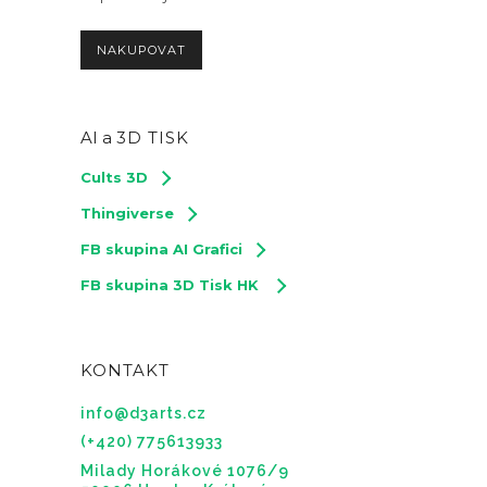
NAKUPOVAT
AI a
3D TISK
Cults 3D
Thingiverse
FB skupina AI Grafici
FB skupina 3D Tisk HK
KONTAKT
info@d3arts.cz
(+420) 775613933
Milady Horákové 1076/9