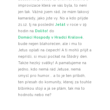
improvizace která ve vás byla, to není
jen tak. Vážně jsem rád, že mám takový
kamarády, jako jste vy. No a kdo přijde
21.12. tj na poslední
Jetát
v roce v 19
hodin na
Dolito!
do
Domácí Hospody v Hradci Králové
,
bude nejen blahořečen, ale i mu to
Jetus oplatí na čepech! A ti mohli přijít a
nepřišli, si musí počkat na Štědrý den.
Takže hezký svátky! A pamatujeme na
jedno, kdo nemá rád Jetuse, nemá
smysl pro humor... a to je ten příběh,
ten přesah do komunity, kterej za touhle
blbinkou stojí a já se ptám, tak má to
hodnotu nebo ne?