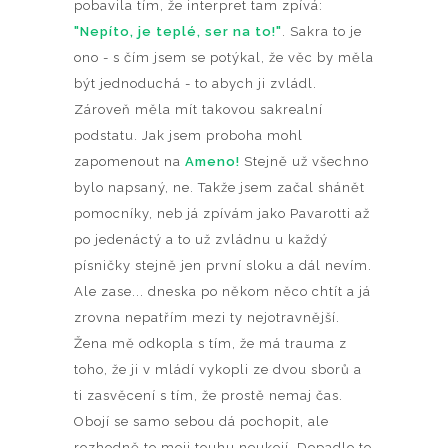
pobavila tím, že interpret tam zpívá:
"Nepíto, je teplé, ser na to!"
. Sakra to je
ono - s čím jsem se potýkal, že věc by měla
být jednoduchá - to abych ji zvládl.
Zároveň měla mít takovou sakrealní
podstatu. Jak jsem proboha mohl
zapomenout na
Ameno!
Stejně už všechno
bylo napsaný, ne. Takže jsem začal shánět
pomocníky, neb já zpívám jako Pavarotti až
po jedenáctý a to už zvládnu u každý
písničky stejně jen první sloku a dál nevím.
Ale zase... dneska po někom něco chtít a já
zrovna nepatřím mezi ty nejotravnější.
Žena mě odkopla s tím, že má trauma z
toho, že ji v mládí vykopli ze dvou sborů a
ti zasvěcení s tím, že prostě nemaj čas.
Obojí se samo sebou dá pochopit, ale
rozhodně to moji touhu neukojí. Dopadlo to