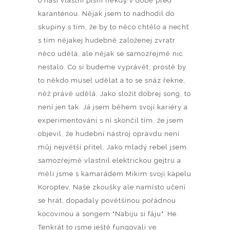
o naší vlastní písni někdy v době před
karanténou. Nějak jsem to nadhodil do
skupiny s tím, že by to něco chtělo a nechť
s tím nějakej hudebně založenej zvratr
něco udělá, ale nějak se samozřejmě nic
nestalo. Co si budeme vyprávět, prostě by
to někdo musel udělat a to se snáz řekne,
něž právě udělá. Jako složit dobrej song, to
není jen tak. Já jsem během svojí kariéry a
experimentování s ní skončil tím, že jsem
objevil, že hudební nástroj opravdu není
můj největší přítel. Jako mladý rebel jsem
samozřejmě vlastnil elektrickou gejtru a
měli jsme s kamarádem Mikim svojí kapelu
Koroptev. Naše zkoušky ale namísto učení
se hrát, dopadaly povětšinou pořádnou
kocovinou a songem "Nabiju si fáju". He.
Tenkrát to jsme ještě fungovali ve