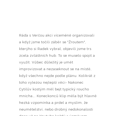
Ráďa s Verčou akci víceméně organizovali
a když jsme točili záběr se "Žroutem",
kterýho si Radek vybral, objevili jsme trs
zcela zvláštních hub. To se muselo spojit a
využít. Vůbec důležitý je umět
improvizovat a nezaseknout se na místě,
když všechno nejde podle plánu. Kolikrát z
toho vylezou nejlepší věci- Nakonec
Cytilův kostým měl bejt typický roucho
mnicha…. Koneckonců klip měla být hlavně
hezká vzpomínka a prdel a myslím, že
neumětelství, nebo drobný nedokonalosti