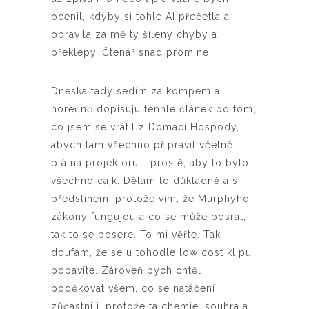
ocenil, kdyby si tohle AI přečetla a
opravila za mě ty šílený chyby a
překlepy. Čtenář snad promine.
Dneska tady sedím za kompem a
horečně dopisuju tenhle článek po tom,
co jsem se vrátil z Domácí Hospody,
abych tam všechno připravil včetně
plátna projektoru... prostě, aby to bylo
všechno cajk. Dělám to důkladně a s
předstihem, protože vím, že Murphyho
zákony fungujou a co se může posrat,
tak to se posere. To mi věřte. Tak
doufám, že se u tohodle low cost klipu
pobavíte. Zároveň bych chtěl
poděkovat všem, co se natáčení
zůčastnili, protože ta chemie, souhra a