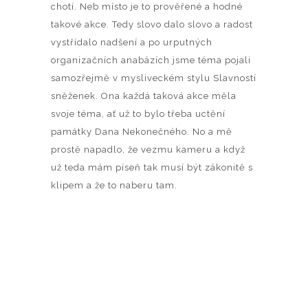
chotí. Neb místo je to prověřené a hodné
takové akce. Tedy slovo dalo slovo a radost
vystřídalo nadšení a po urputných
organizačních anabázích jsme téma pojali
samozřejmě v mysliveckém stylu Slavností
sněženek. Ona každá taková akce měla
svoje téma, ať už to bylo třeba uctění
památky Dana Nekonečného. No a mě
prostě napadlo, že vezmu kameru a když
už teda mám píseň tak musí být zákonitě s
klipem a že to naberu tam.