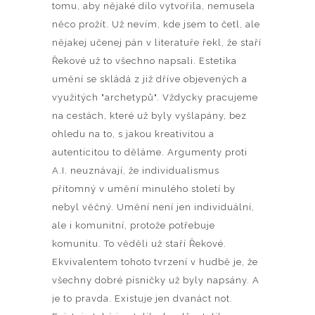
tomu, aby nějaké dílo vytvořila, nemusela
něco prožít. Už nevím, kde jsem to četl, ale
nějakej učenej pán v literatuře řekl, že staří
Řekové už to všechno napsali. Estetika
umění se skládá z již dříve objevených a
využitých "archetypů". Vždycky pracujeme
na cestách, které už byly vyšlapány, bez
ohledu na to, s jakou kreativitou a
autenticitou to děláme. Argumenty proti
A.I. neuznávají, že individualismus
přítomný v umění minulého století by
nebyl věčný. Umění není jen individuální,
ale i komunitní, protože potřebuje
komunitu. To věděli už staří Řekové.
Ekvivalentem tohoto tvrzení v hudbě je, že
všechny dobré písničky už byly napsány. A
je to pravda. Existuje jen dvanáct not.