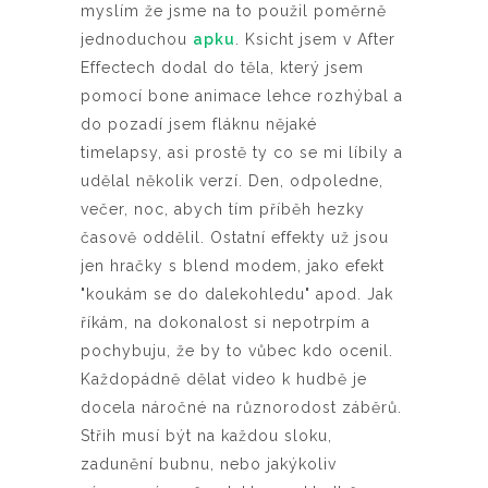
myslím že jsme na to použil poměrně
jednoduchou
apku
. Ksicht jsem v After
Effectech dodal do těla, který jsem
pomocí bone animace lehce rozhýbal a
do pozadí jsem fláknu nějaké
timelapsy, asi prostě ty co se mi líbily a
udělal několik verzí. Den, odpoledne,
večer, noc, abych tím příběh hezky
časově oddělil. Ostatní effekty už jsou
jen hračky s blend modem, jako efekt
"koukám se do dalekohledu" apod. Jak
říkám, na dokonalost si nepotrpím a
pochybuju, že by to vůbec kdo ocenil.
Každopádně dělat video k hudbě je
docela náročné na různorodost záběrů.
Střih musí být na každou sloku,
zadunění bubnu, nebo jakýkoliv