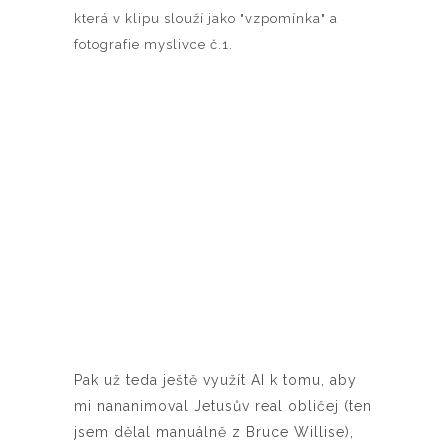
která v klipu slouží jako "vzpomínka" a
fotografie myslivce č.1.
Pak už teda ještě využít AI k tomu, aby
mi nananimoval Jetusův real obličej (ten
jsem dělal manuálně z Bruce Willise),