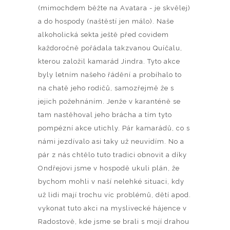
(mimochdem běžte na Avatara - je skvělej)
a do hospody (naštěstí jen málo). Naše
alkoholická sekta ještě před covidem
každoročně pořádala takzvanou Quíčalu,
kterou založil kamarád Jindra. Tyto akce
byly letním našeho řádění a probíhalo to
na chatě jeho rodičů, samozřejmě že s
jejich požehnáním. Jenže v karanténě se
tam nastěhoval jeho brácha a tím tyto
pompézní akce utichly. Pár kamarádů, co s
námi jezdívalo asi taky už neuvidím. No a
pár z nás chtělo tuto tradici obnovit a díky
Ondřejovi jsme v hospodě ukuli plán, že
bychom mohli v naší nelehké situaci, kdy
už lidi mají trochu víc problémů, dětí apod.
vykonat tuto akci na myslivecké hájence v
Radostově, kde jsme se brali s mojí drahou