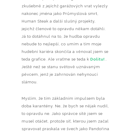
zkušebně z jejíchž garážových vrat vylezly
nakonec jména jako Průmyslová smrt,
Human Steak a další slušný projekty,
jejichž členové to opravdu někam dotáhli.
Já to dotáhnul na to, že hudba opravdu
nebude to nejlepší, co umím a tím moje
hudební kariéra skončila a věnoval jsem se
teda grafice. Ale vraťme se teda k
Dolitu!
..
Ještě než se stanu světově uznávaným
pěvcem, jenž je zahrnován nehynoucí
slámou.
Myslím, že tím základním impulsem byla
doba karantény. Ne, že bych se nějak nudil,
to opravdu ne. Jako správce sítě jsem se
musel otáčet, protože síť, kterou jsem začal
spravovat praskala ve švech jako Pandořina