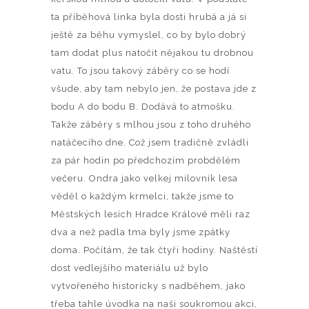
ta příběhová linka byla dosti hrubá a já si
ještě za běhu vymyslel, co by bylo dobrý
tam dodat plus natočit nějakou tu drobnou
vatu. To jsou takový záběry co se hodí
všude, aby tam nebylo jen, že postava jde z
bodu A do bodu B. Dodává to atmošku.
Takže záběry s mlhou jsou z toho druhého
natáčecího dne. Což jsem tradičně zvládli
za pár hodin po předchozím probdělém
večeru. Ondra jako velkej milovník lesa
věděl o každým krmelci, takže jsme to
Městských lesích Hradce Králové měli raz
dva a než padla tma byly jsme zpátky
doma. Počítám, že tak čtyři hodiny. Naštěstí
dost vedlejšího materiálu už bylo
vytvořeného historicky s nadběhem, jako
třeba tahle úvodka na naši soukromou akci,