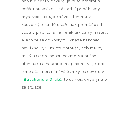
neb nic není víc tvůrčí jako se probrat s
pořádnou kočkou. Základní příběh, kdy
myslivec sleduje kněze a ten mu v
kouzelný lokalitě ukáže, jak proměňovat
vodu v pivo, to jsme nějak tak už vymysleli.
Ale to že se do kostýmu kněze nakonec
navlíkne Cyril místo Matouše, neb mu byl
malý a Ondra sebou vezme Matoušovu
ufomasku a natáhne mu ji na hlavu, kterou
jsme děsili první návštěvníky po covidu v
Batalionu u Draků
, to už nějak vyplynulo
ze situace.