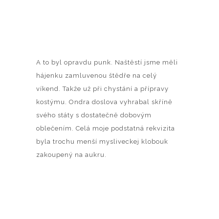
A to byl opravdu punk. Naštěstí jsme měli
hájenku zamluvenou štědře na celý
víkend. Takže už při chystání a přípravy
kostýmu. Ondra doslova vyhrabal skříně
svého státy s dostatečně dobovým
oblečením. Celá moje podstatná rekvizita
byla trochu menší mysliveckej klobouk
zakoupený na aukru.