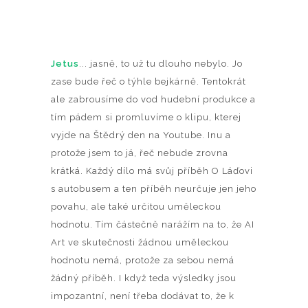
Jetus
... jasně, to už tu dlouho nebylo. Jo
zase bude řeč o týhle bejkárně. Tentokrát
ale zabrousíme do vod hudební produkce a
tím pádem si promluvíme o klipu, kterej
vyjde na Štědrý den na Youtube. Inu a
protože jsem to já, řeč nebude zrovna
krátká. Každý dílo má svůj příběh O Láďovi
s autobusem a ten příběh neurčuje jen jeho
povahu, ale také určitou uměleckou
hodnotu. Tím částečně narážím na to, že AI
Art ve skutečnosti žádnou uměleckou
hodnotu nemá, protože za sebou nemá
žádný příběh. I když teda výsledky jsou
impozantní, není třeba dodávat to, že k