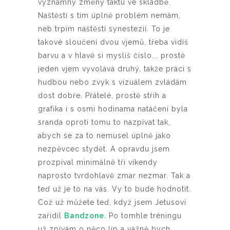
významný změny taktu ve skladbě.
Naštěstí s tím úplně problém nemám,
neb trpím naštěstí synestezií. To je
takové sloučení dvou vjemů, třeba vidíš
barvu a v hlavě si myslíš číslo... prostě
jeden vjem vyvolává druhý, takže práci s
hudbou nebo zvyk s vizuálem zvládám
dost dobře. Přátelé, prostě střih a
grafika i s osmi hodinama natáčení byla
sranda oproti tomu to nazpívat tak,
abych se za to nemusel úplně jako
nezpěvcec stydět. A opravdu jsem
prozpíval minimálně tři víkendy
naprosto tvrdohlavě zmar nezmar. Tak a
teď už je to na vás. Vy to bude hodnotit.
Což už můžete teď, když jsem Jetusovi
zařídil
Bandzone.
Po tomhle tréningu
už zpívám o něco líp a vážně bych