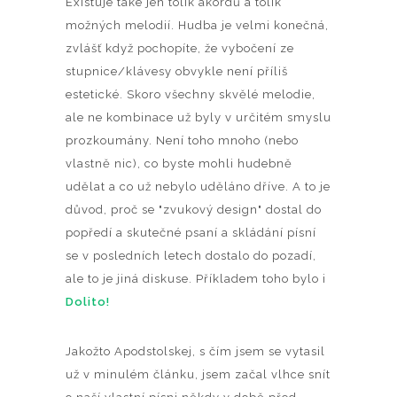
Existuje také jen tolik akordů a tolik
možných melodií. Hudba je velmi konečná,
zvlášť když pochopíte, že vybočení ze
stupnice/klávesy obvykle není příliš
estetické. Skoro všechny skvělé melodie,
ale ne kombinace už byly v určitém smyslu
prozkoumány. Není toho mnoho (nebo
vlastně nic), co byste mohli hudebně
udělat a co už nebylo uděláno dříve. A to je
důvod, proč se "zvukový design" dostal do
popředí a skutečné psaní a skládání písní
se v posledních letech dostalo do pozadí,
ale to je jiná diskuse. Příkladem toho bylo i
Dolito!
Jakožto Apodstolskej, s čím jsem se vytasil
už v minulém článku, jsem začal vlhce snít