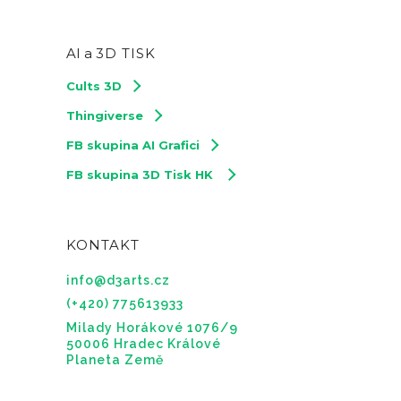
AI a
3D TISK
Cults 3D
Thingiverse
FB skupina AI Grafici
FB skupina 3D Tisk HK
KONTAKT
info@d3arts.cz
(+420) 775613933
Milady Horákové 1076/9
50006 Hradec Králové
Planeta Země