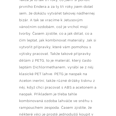
prvního Endera a za ty tři roky jsem došel
sem, že dokážu vytvářet takovej nádhernej
bizár. A tak se vracíme k Jetusovým
vánočním ozdobám, což je vrchol mojí
tvorby. Časem zjistíte, co a jak dělat, co a
čím leptat, jak kombinovat materiály. Jak si
vytvořit přípravky, které vám pomohou s
výtisky pracovat. Takže takové přípravky
dělám z PETG, to je materiál, který často
leptám Dichlormethanem, vyrábí se z něj
klasické PET lahve. PETG je naopak na
Aceton inertní, takže různé držáky tisknu z
něj, když chci pracovat s ABS a acetonem a
naopak. Příkladem je třeba tahle
kombinovaná ozdoba lahváče ve sněhu s
rampouchem zespoda. Časem zjistíte, že
některé věci je prostě jednodušší koupit v