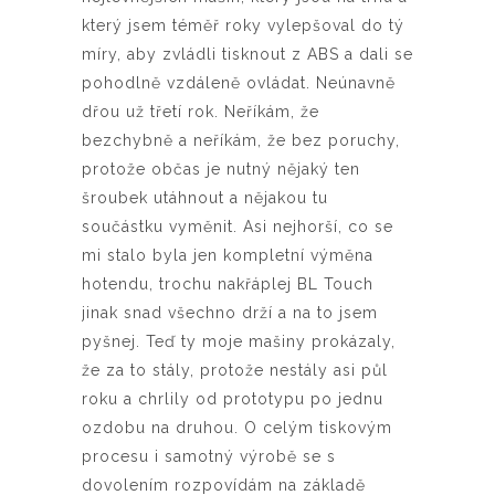
který jsem téměř roky vylepšoval do tý
míry, aby zvládli tisknout z ABS a dali se
pohodlně vzdáleně ovládat. Neúnavně
dřou už třetí rok. Neříkám, že
bezchybně a neříkám, že bez poruchy,
protože občas je nutný nějaký ten
šroubek utáhnout a nějakou tu
součástku vyměnit. Asi nejhorší, co se
mi stalo byla jen kompletní výměna
hotendu, trochu nakřáplej BL Touch
jinak snad všechno drží a na to jsem
pyšnej. Teď ty moje mašiny prokázaly,
že za to stály, protože nestály asi půl
roku a chrlily od prototypu po jednu
ozdobu na druhou. O celým tiskovým
procesu i samotný výrobě se s
dovolením rozpovídám na základě