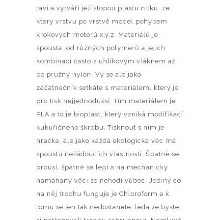
taví a vytváří její stopou plastu nitku, ze
který vrstvu po vrstvě model pohybem
krokových motorů x,y,z. Materiálů je
spousta, od různých polymerů a jejich
kombinací často s uhlíkovým vláknem až
po pružný nylon. Vy se ale jako
začátnečník setkáte s materiálem, který je
pro tisk nejjednodušší. Tím materiálem je
PLA a to je bioplast, který vzniká modifikací
kukuřičného škrobu. Tisknout s ním je
hračka, ale jako každá ekologická věc má
spoustu nežádoucích vlastností. Špatně se
brousí, špatně se lepí a na mechanicky
namáhaný věci se nehodí vůbec. Jediný co
na něj trochu funguje je Chloroform a k
tomu se jen tak nedostanete, leda že byste