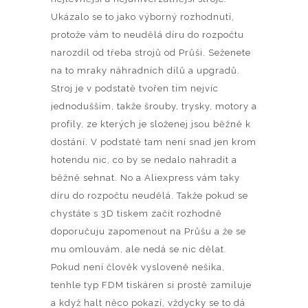
Ukázalo se to jako výborný rozhodnutí,
protože vám to neudělá díru do rozpočtu
narozdíl od třeba strojů od Průši. Seženete
na to mraky náhradních dílů a upgradů.
Stroj je v podstatě tvořen tím nejvíc
jednodušším, takže šrouby, trysky, motory a
profily, ze kterých je složenej jsou běžně k
dostání. V podstatě tam není snad jen krom
hotendu nic, co by se nedalo nahradit a
běžně sehnat. No a Aliexpress vám taky
díru do rozpočtu neudělá. Takže pokud se
chystáte s 3D tiskem začít rozhodně
doporučuju zapomenout na Průšu a že se
mu omlouvám, ale nedá se nic dělat.
Pokud není člověk vysloveně nešika,
tenhle typ FDM tiskáren si prostě zamiluje
a když halt něco pokazí, vždycky se to dá