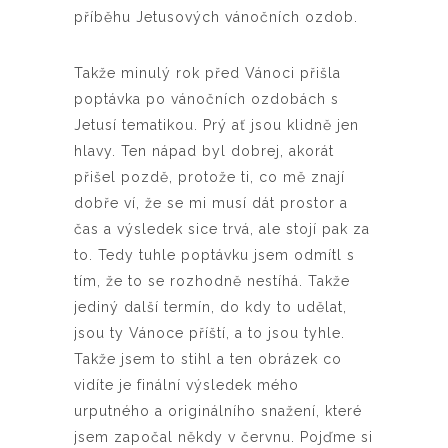
příběhu Jetusových vánočních ozdob.
Takže minulý rok před Vánoci přišla
poptávka po vánočních ozdobách s
Jetusí tematikou. Prý ať jsou klidně jen
hlavy. Ten nápad byl dobrej, akorát
přišel pozdě, protože ti, co mě znají
dobře ví, že se mi musí dát prostor a
čas a výsledek sice trvá, ale stojí pak za
to. Tedy tuhle poptávku jsem odmítl s
tím, že to se rozhodně nestíhá. Takže
jediný další termín, do kdy to udělat,
jsou ty Vánoce příští, a to jsou tyhle.
Takže jsem to stihl a ten obrázek co
vidíte je finální výsledek mého
urputného a originálního snažení, které
jsem započal někdy v červnu. Pojďme si