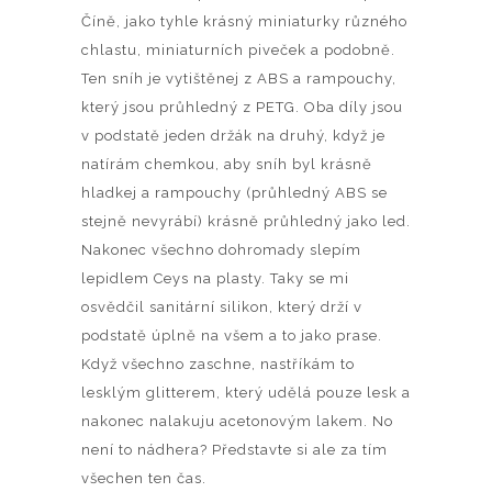
Číně, jako tyhle krásný miniaturky různého
chlastu, miniaturních piveček a podobně.
Ten sníh je vytištěnej z ABS a rampouchy,
který jsou průhledný z PETG. Oba díly jsou
v podstatě jeden držák na druhý, když je
natírám chemkou, aby sníh byl krásně
hladkej a rampouchy (průhledný ABS se
stejně nevyrábí) krásně průhledný jako led.
Nakonec všechno dohromady slepím
lepidlem Ceys na plasty. Taky se mi
osvědčil sanitární silikon, který drží v
podstatě úplně na všem a to jako prase.
Když všechno zaschne, nastříkám to
lesklým glitterem, který udělá pouze lesk a
nakonec nalakuju acetonovým lakem. No
není to nádhera? Představte si ale za tím
všechen ten čas.