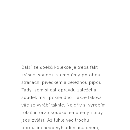
Další ze špeků kolekce je třeba fakt
krásnej soudek, s emblémy po obou
stranách, pivečkem a železnou pípou.
Tady jsem si dal opravdu záležet a
soudek má i pěkné dno. Takže taková
věc se vyrábí takhle. Nejdřív si vyrobím
rotační torzo soudku, emblémy i pípy
jsou zvlášť. Až tuhle věc trochu
obrousím nebo vyhladím acetonem,