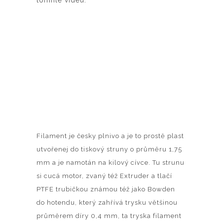
tomhle videu.
Filament je česky plnivo a je to prostě plast
utvořenej do tiskový struny o průměru 1,75
mm a je namotán na kilový cívce. Tu strunu
si cucá motor, zvaný též Extruder a tlačí
PTFE trubičkou známou též jako Bowden
do hotendu, který zahřívá trysku většinou
průměrem díry 0,4 mm, ta tryska filament