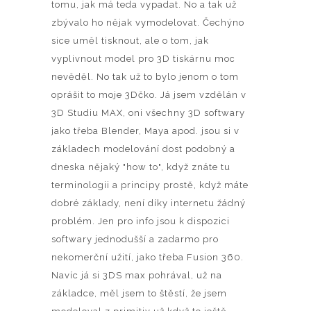
tomu, jak má teda vypadat. No a tak už
zbývalo ho nějak vymodelovat. Čechýno
sice uměl tisknout, ale o tom, jak
vyplivnout model pro 3D tiskárnu moc
nevěděl. No tak už to bylo jenom o tom
oprášit to moje 3Dčko. Já jsem vzdělán v
3D Studiu MAX, oni všechny 3D softwary
jako třeba Blender, Maya apod. jsou si v
základech modelování dost podobný a
dneska nějaký "how to", když znáte tu
terminologii a principy prostě, když máte
dobré základy, není díky internetu žádný
problém. Jen pro info jsou k dispozici
softwary jednodušší a zadarmo pro
nekomerční užití, jako třeba Fusion 360.
Navíc já si 3DS max pohrával, už na
základce, měl jsem to štěstí, že jsem