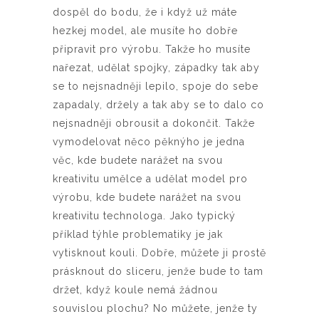
dospěl do bodu, že i když už máte
hezkej model, ale musíte ho dobře
připravit pro výrobu. Takže ho musíte
nařezat, udělat spojky, západky tak aby
se to nejsnadněji lepilo, spoje do sebe
zapadaly, držely a tak aby se to dalo co
nejsnadněji obrousit a dokončit. Takže
vymodelovat něco pěknýho je jedna
věc, kde budete narážet na svou
kreativitu umělce a udělat model pro
výrobu, kde budete narážet na svou
kreativitu technologa. Jako typický
příklad týhle problematiky je jak
vytisknout kouli. Dobře, můžete ji prostě
prásknout do sliceru, jenže bude to tam
držet, když koule nemá žádnou
souvislou plochu? No můžete, jenže ty