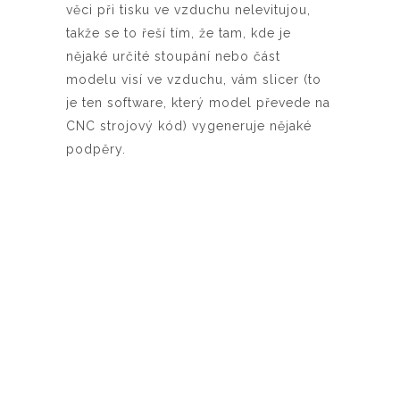
věci při tisku ve vzduchu nelevitujou,
takže se to řeší tím, že tam, kde je
nějaké určité stoupání nebo část
modelu visí ve vzduchu, vám slicer (to
je ten software, který model převede na
CNC strojový kód) vygeneruje nějaké
podpěry.