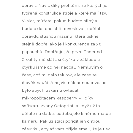
opravit. Navíc díky profilům, ze kterých je
tvořená konstrukce stroje a které mají tzv.
V-slot, můžete, pokud budete pilný a
budete do toho chtít investovat, udělat
opravdu slušnou mašinu, která tiskne
stejně dobře jako její konkurence za 30
papouchů. Doplňuju, že první Ender od
Creality mě stál asi čtyřku v základu a
čtyřku jsme do něj nacpal. Nemluvím o
čase, což mi dalo tak rok, ale zase se
člověk naučí. A nejvíc nákladnou investicí
bylo abych tiskárnu ovládal
mikropočítačem Raspberry PI, díky
softwaru zvaný Octoprint, a když už to
děláte na dálku, potřebujete k němu malou
kameru. Pak už stačí pořídit jen chtrou
zásuvku, aby až vám přijde email, že je tisk