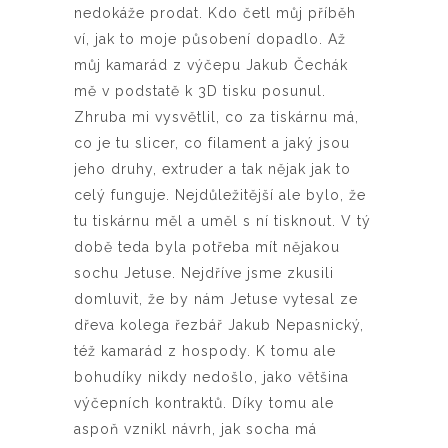
nedokáže prodat. Kdo četl můj příběh
ví, jak to moje působení dopadlo. Až
můj kamarád z výčepu Jakub Čechák
mě v podstatě k 3D tisku posunul.
Zhruba mi vysvětlil, co za tiskárnu má,
co je tu slicer, co filament a jaký jsou
jeho druhy, extruder a tak nějak jak to
celý funguje. Nejdůležitější ale bylo, že
tu tiskárnu měl a uměl s ní tisknout. V tý
době teda byla potřeba mít nějakou
sochu Jetuse. Nejdříve jsme zkusili
domluvit, že by nám Jetuse vytesal ze
dřeva kolega řezbář Jakub Nepasnický,
též kamarád z hospody. K tomu ale
bohudíky nikdy nedošlo, jako většina
výčepních kontraktů. Díky tomu ale
aspoň vznikl návrh, jak socha má