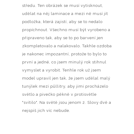
středu. Ten obrázek se musí vytisknout,
udělat na něj laminace a mezi ně musí jít
podložka, která zajistí, aby se to nedalo
propíchnout. Všechno musí být vyrobeno a
připraveno tak, aby se to po barvení jen
zkompletovalo a nalakovalo. Takhle ozdoba
je nakonec impozantní, protože to bylo to
první a jedné, co jsem minulý rok stihnul
vymyslet a vyrobit. Tenhle rok už jsem
model upravil jen tak, že jsem udělal malý
tunýlek mezi půllitry, aby jimi procházelo
světlo a pivečko pěkně v protisvětle
"svítilo". Na světě jsou jenom 2. Slovy dvě a
nejspíš jich víc nebude.