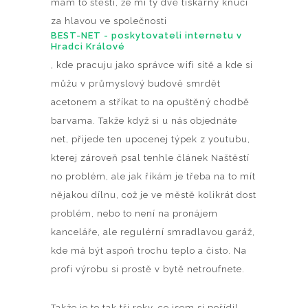
mám to štěstí, že mi ty dvě tiskárny kňučí
za hlavou ve společnosti
BEST-NET - poskytovateli internetu v
Hradci Králové
, kde pracuju jako správce wifi sítě a kde si
můžu v průmyslový budově smrdět
acetonem a stříkat to na opuštěný chodbě
barvama. Takže když si u nás objednáte
net, přijede ten upocenej týpek z youtubu,
kterej zároveň psal tenhle článek Naštěstí
no problém, ale jak říkám je třeba na to mít
nějakou dílnu, což je ve městě kolikrát dost
problém, nebo to není na pronájem
kanceláře, ale regulérní smradlavou garáž,
kde má být aspoň trochu teplo a čisto. Na
profi výrobu si prostě v bytě netroufnete.
Takže je to tak tři roky, co jsem si pořídil