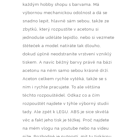
každým hobby shopu s barvama. Má
výbornou mechanickou odolnost a dá se
snadno lepit, hlavně sám sebou, takže ze
zbytků, který rozpustíte v acetonu si
jednoduše uděláte lepidlo, nebo si vezmete
štěteček a model natíráte tak dlouho,
dokud úplně neodstraníte vrstvení vzniklý
tiskem. A navíc běžný barvy právě na bázi
acetonu na něm samo sebou krásně drží.
Aceton celkem rychle vytěká, takže se s
ním i rychle pracujete. To ale většina
těchto rozpouštědel. Odkaz co a čím
rozpouštět najdete v týhle výborný studii
tady. Ale zpět k LEGU. ABS je sice skvělá
věc a fakt jeho tisk je těžkej. Proč najdete
na mém vlogu na youtube nebo na videu
níže. Rozhodně je nutností, mít tu tiskárnu