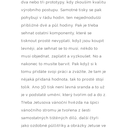
dva nebo tři prototypy, kdy zkouším kvalitu
výrobního postupu. Samotné tisky se pak
pohybují v řádu hodin, ten nejjednodušší
přibližně dvě a půl hodiny. Pak je třeba
sehnat ostatní komponenty, které se
tisknout prostě nevyplatí, když jsou koupit
levněji, ale sehnat se to musí, někdo to
musí objednat, zaplatit a vyzkoušet. No a
nakonec to musíte barvit. Pak když si k
tomu přidáte svoji práci a zvážíte, že tam je
nějaká přidaná hodnota, tak to prostě stojí
tolik. Ano 3D tisk není levná sranda a to už
je v podstatě umění, který tvořím od a do z.
Třeba Jetusova vánoční hvězda na špici
vánočního stromu je tvořena z šesti
samostatných tištěných dílů, další čtyři
jako ozdobné půllitříky a obrázky Jetuse ve