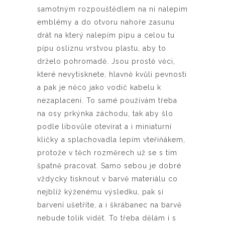
samotným rozpouštědlem na ní nalepím
emblémy a do otvoru nahoře zasunu
drát na který nalepím pípu a celou tu
pípu osliznu vrstvou plastu, aby to
drželo pohromadě. Jsou prostě věci,
které nevytisknete, hlavně kvůli pevnosti
a pak je něco jako vodič kabelu k
nezaplacení. To samé používám třeba
na osy prkýnka záchodu, tak aby šlo
podle libovůle otevírat a i miniaturní
kličky a splachovadla lepím vteřiňákem,
protože v těch rozměrech už se s tím
špatně pracovat. Samo sebou je dobré
vždycky tisknout v barvě materiálu co
nejblíž kýženému výsledku, pak si
barvení ušetříte, a i škrábanec na barvě
nebude tolik vidět. To třeba dělám i s