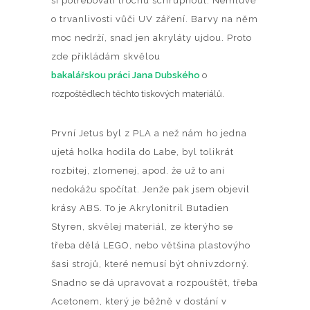
si potřebovali trochu schrupnout. Nemluvě
o trvanlivosti vůči UV záření. Barvy na něm
moc nedrží, snad jen akryláty ujdou. Proto
zde přikládám skvělou
bakalářskou práci Jana Dubského
o
rozpoštědlech těchto tiskových materiálů.
První Jetus byl z PLA a než nám ho jedna
ujetá holka hodila do Labe, byl tolikrát
rozbitej, zlomenej, apod. že už to ani
nedokážu spočítat. Jenže pak jsem objevil
krásy ABS. To je Akrylonitril Butadien
Styren, skvělej materiál, ze kterýho se
třeba dělá LEGO, nebo většina plastovýho
šasi strojů, které nemusí být ohnivzdorný.
Snadno se dá upravovat a rozpouštět, třeba
Acetonem, který je běžně v dostání v