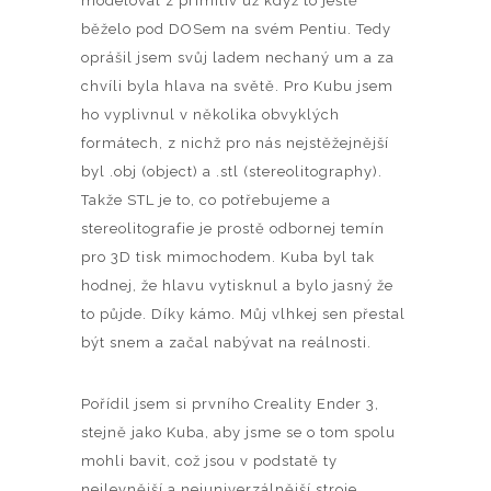
modeloval z primitiv už když to ještě
běželo pod DOSem na svém Pentiu. Tedy
oprášil jsem svůj ladem nechaný um a za
chvíli byla hlava na světě. Pro Kubu jsem
ho vyplivnul v několika obvyklých
formátech, z nichž pro nás nejstěžejnější
byl .obj (object) a .stl (stereolitography).
Takže STL je to, co potřebujeme a
stereolitografie je prostě odbornej temín
pro 3D tisk mimochodem. Kuba byl tak
hodnej, že hlavu vytisknul a bylo jasný že
to půjde. Díky kámo. Můj vlhkej sen přestal
být snem a začal nabývat na reálnosti.
Pořídil jsem si prvního Creality Ender 3,
stejně jako Kuba, aby jsme se o tom spolu
mohli bavit, což jsou v podstatě ty
nejlevnější a nejuniverzálnější stroje.