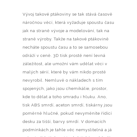
Vývoj takové ptákoviny se tak stává časově
náročnou věcí, která vyžaduje spoustu času
jak na straně vývoje a modelování, tak na
straně výroby. Takže na takové ptákovině
necháte spoustu času a to se samosebou
odráží v ceně. 3D tisk prostě není levná
záležitost, ale umožní vám udělat věci v
malých sérií, které by vám nikdo prostě
nevyrobil. Nemluvě o nákladech s tím
spojených, jako jsou chemikálie, prostor,
kde to dělat a toho smradu i hluku. Ano,
tisk ABS smrdí, aceton smrdí, tiskárny jsou
poměrně hlučné, pokud nevyměníte řídící
desku za tišší, barvy smrdí. V domacích
podmínkách je tahle věc nemyslitelná a já