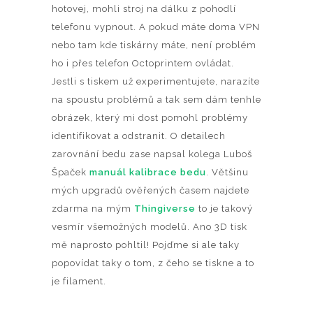
hotovej, mohli stroj na dálku z pohodlí
telefonu vypnout. A pokud máte doma VPN
nebo tam kde tiskárny máte, není problém
ho i přes telefon Octoprintem ovládat.
Jestli s tiskem už experimentujete, narazíte
na spoustu problémů a tak sem dám tenhle
obrázek, který mi dost pomohl problémy
identifikovat a odstranit. O detailech
zarovnání bedu zase napsal kolega Luboš
Špaček
manuál kalibrace bedu
. Většinu
mých upgradů ověřených časem najdete
zdarma na mým
Thingiverse
to je takový
vesmír všemožných modelů. Ano 3D tisk
mě naprosto pohltil! Pojďme si ale taky
popovídat taky o tom, z čeho se tiskne a to
je filament.