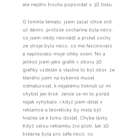
ale nejdřív trochu popovídat o 3D tisku.
O tomhle tématu jsem začal vlhce snít
už dávno, protože sochařina byla něco,
co jsem nikdy neovládl a prskat sochy
ze stroje bylo něco, co mě fascinovalo
a naplňovalo moje vlhký snění. No a
jelikož jsem jako grafik v oboru 3D
grafiky vzdělán a vlastně to byl obor, ze
kterého jsem na kyberně musel
odmaturovat, k nějakému tisknutí už mi
chyběl jen krok. Jenže se mi to pořád
nějak vyhýbalo, i když jsem dělal v
reklamce a teoreticky by měla být
hračka se k tomu dostat. Chyba lávky.
Když celou reklamku živí plotr, tak 3D
tiskárna byla pro šéfa něco, co