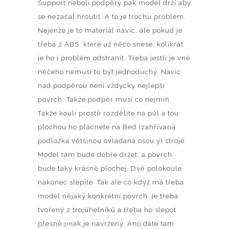
Support neboli podpěry pak model drží aby
se nezačal hroutit. A to je trochu problém.
Nejenže je to materiál navíc, ale pokud je
třeba z ABS, které už něco snese, kolikrát
je ho i problém odstranit. Třeba jestli je vně
něčeho nemusí to být jednoduchý. Navíc
nad podpěrou není vždycky nejlepší
povrch. Takže podpěr musí co nejmíň.
Takže kouli prostě rozdělíte na půl a tou
plochou ho plácnete na Bed (zahřívaná
podložka většinou ovládaná osou y) stroje.
Model tam bude dobře držet, a povrch
bude taky krásně plochej. Dvě polokoule
nakonec slepíte. Tak ale co když má třeba
model nějaký konkrétní povrch, je třeba
tvořený z trojúhelníků a třeba ho slepot
přesně jinak je navržený. Ano dáte tam