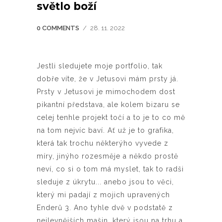
světlo boží
0 COMMENTS
/
28. 11. 2022
Jestli sledujete moje portfolio, tak
dobře víte, že v Jetusovi mám prsty já.
Prsty v Jetusovi je mimochodem dost
pikantní představa, ale kolem bizaru se
celej tenhle projekt točí a to je to co mě
na tom nejvíc baví. Ať už je to grafika,
která tak trochu některýho vyvede z
míry, jinýho rozesměje a někdo prostě
neví, co si o tom má myslet, tak to radši
sleduje z úkrytu... anebo jsou to věci,
který mi padají z mojich upravených
Enderů 3. Ano tyhle dvě v podstatě z
nejlevnějších mašin, který jsou na trhu a