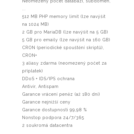
Neomezený počet databází, subdomén,
...
512 MB PHP memory limit (lze navýšit
na 1024 MB)
2 GB pro MariaDB (lze navýšit na 5 GB)
5 GB pro emaily (lze navýšit na 160 GB)
CRON (periodické spouštění skriptů),
CRON+
3 aliasy zdarma (neomezený počet za
příplatek)
DDoS + IDS/IPS ochrana
Antivir, Antispam
Garance vrácení peněz (až 180 dní)
Garance nejnižší ceny
Garance dostupnosti 99,98 %
Nonstop podpora 24/7/365
2 soukromá datacentra