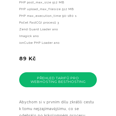
PHP post_max_size 512 MB
PHP upload_max_filesize 512 MB
PHP max_execution_time 90-180 s
Počet FastCGI procesů 3
Zend Guard Loader ano
Imagick ano
ionCube PHP Loader ano
89 Kč
PŘEHLED TARIFŮ PRO
WEBHOSTING BESTHOSTING
Abychom si v prvním dílu zkrátili cestu
k tomu nejzajímavějšímu, co se
odehrálo po krkolomném procesu