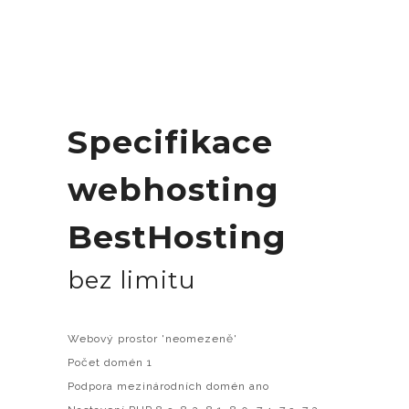
Specifikace
webhosting
BestHosting
bez limitu
Webový prostor 'neomezeně'
Počet domén 1
Podpora mezinárodních domén ano