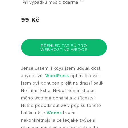
Při výpadku měsíc zdarma ***
99 Kč
PŘEHLED TARIFŮ PRO
WEBHOSTING WEDOS
Jenže časem, i když jsem udělal dost,
abych svůj
WordPress
optimalizoval
jsem byl donucen přejít na dražší balík
No Limit Extra. Neboť administrace
mého web mě doháněla k šílenství.
Nutno podotknout že v popisu tohoto
balíku už je
Wedos
trochu
nekonkrétnější a že lecjaké zvýšení
různých limitů výkonu pro web bylo