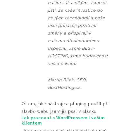
našim zákazníkům. Jsme si
jisti, že naše investice do
nových technologií a naše
úsilí přinášejí pozitivní
změny a přispívají k
našemu dlouhodobému
úspěchu. Jsme BEST-
HOSTING, jsme budoucnost
vašeho webu.
Martin Bílek, CEO
BestHosting.cz
O tom, jaké nástroje a pluginy použít při
stavbě webu jsem již psal v článku
Jak pracovat s WordPressem i vaším
klientem
, kde najdete sumář užitečných pluginů.