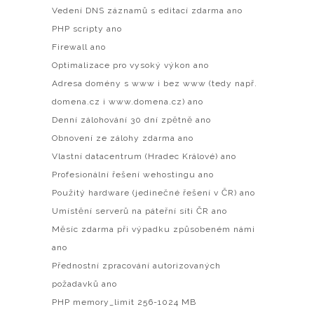
Vedení DNS záznamů s editací zdarma ano
PHP scripty ano
Firewall ano
Optimalizace pro vysoký výkon ano
Adresa domény s www i bez www (tedy např.
domena.cz i www.domena.cz) ano
Denní zálohování 30 dní zpětně ano
Obnovení ze zálohy zdarma ano
Vlastní datacentrum (Hradec Králové) ano
Profesionální řešení wehostingu ano
Použitý hardware (jedinečné řešení v ČR) ano
Umístění serverů na páteřní síti ČR ano
Měsíc zdarma při výpadku způsobeném námi
ano
Přednostní zpracování autorizovaných
požadavků ano
PHP memory_limit 256-1024 MB