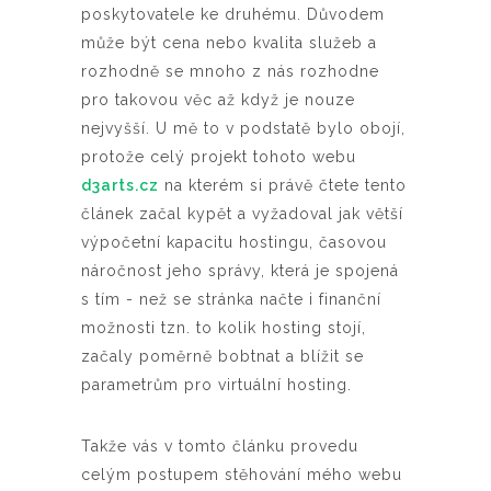
poskytovatele ke druhému. Důvodem
může být cena nebo kvalita služeb a
rozhodně se mnoho z nás rozhodne
pro takovou věc až když je nouze
nejvyšší. U mě to v podstatě bylo obojí,
protože celý projekt tohoto webu
d3arts.cz
na kterém si právě čtete tento
článek začal kypět a vyžadoval jak větší
výpočetní kapacitu hostingu, časovou
náročnost jeho správy, která je spojená
s tím - než se stránka načte i finanční
možnosti tzn. to kolik hosting stojí,
začaly poměrně bobtnat a blížit se
parametrům pro virtuální hosting.
Takže vás v tomto článku provedu
celým postupem stěhování mého webu