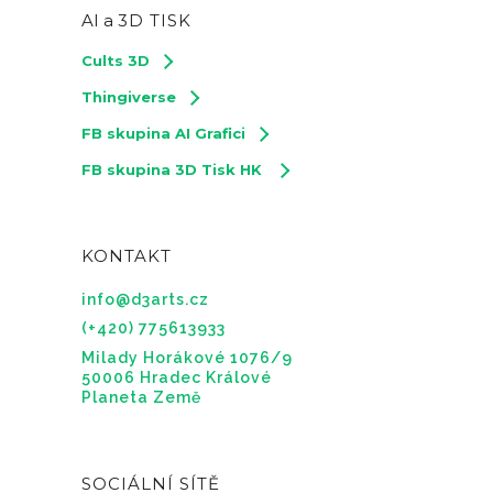
AI a
3D TISK
Cults 3D
Thingiverse
FB skupina AI Grafici
FB skupina 3D Tisk HK
KONTAKT
info@d3arts.cz
(+420) 775613933
Milady Horákové 1076/9
50006 Hradec Králové
Planeta Země
SOCIÁLNÍ SÍTĚ