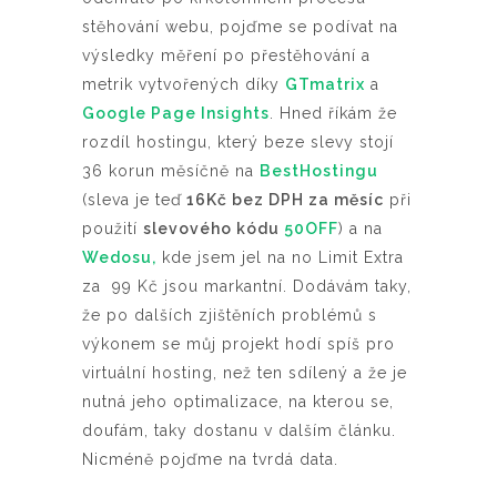
stěhování webu, pojďme se podívat na
výsledky měření po přestěhování a
metrik vytvořených díky
GTmatrix
a
Google Page Insights
. Hned říkám že
rozdíl hostingu, který beze slevy stojí
36 korun měsíčně na
BestHostingu
(sleva je teď
16Kč bez DPH za měsíc
při
použití
slevového kódu
50OFF
) a na
Wedosu,
kde jsem jel na no Limit Extra
za 99 Kč jsou markantní. Dodávám taky,
že po dalších zjištěních problémů s
výkonem se můj projekt hodí spíš pro
virtuální hosting, než ten sdílený a že je
nutná jeho optimalizace, na kterou se,
doufám, taky dostanu v dalším článku.
Nicméně pojďme na tvrdá data.