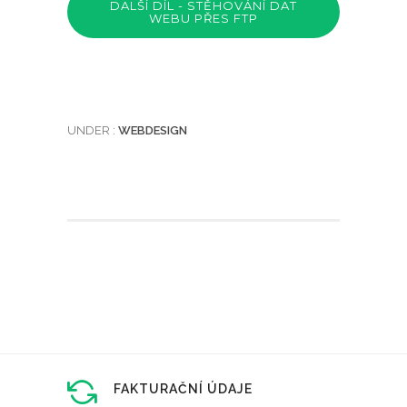
DALŠÍ DÍL - STĚHOVÁNÍ DAT
WEBU PŘES FTP
UNDER :
WEBDESIGN
FAKTURAČNÍ ÚDAJE