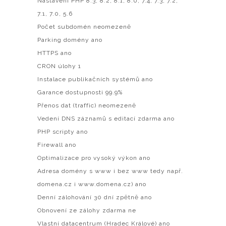
Nastavení PHP 8.3, 8.2, 8.1, 8.0, 7.4, 7.3, 7.2,
7.1, 7.0, 5.6
Počet subdomén neomezeně
Parking domény ano
HTTPS ano
CRON úlohy 1
Instalace publikačních systémů ano
Garance dostupnosti 99.9%
Přenos dat (traffic) neomezeně
Vedení DNS záznamů s editací zdarma ano
PHP scripty ano
Firewall ano
Optimalizace pro vysoký výkon ano
Adresa domény s www i bez www tedy např.
domena.cz i www.domena.cz) ano
Denní zálohování 30 dní zpětně ano
Obnovení ze zálohy zdarma ne
Vlastní datacentrum (Hradec Králové) ano