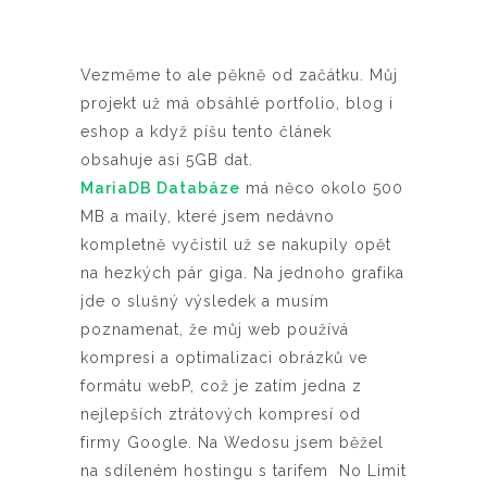
Vezměme to ale pěkně od začátku. Můj
projekt už má obsáhlé portfolio, blog i
eshop a když píšu tento článek
obsahuje asi 5GB dat.
MariaDB Databáze
má něco okolo 500
MB a maily, které jsem nedávno
kompletně vyčistil už se nakupily opět
na hezkých pár giga. Na jednoho grafika
jde o slušný výsledek a musím
poznamenat, že můj web používá
kompresi a optimalizaci obrázků ve
formátu webP, což je zatím jedna z
nejlepších ztrátových kompresí od
firmy Google. Na Wedosu jsem běžel
na sdíleném hostingu s tarifem No Limit