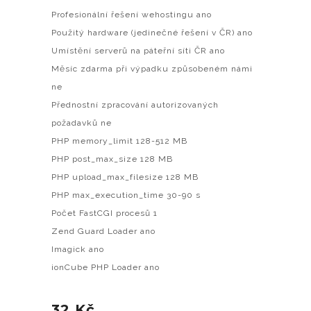
Profesionální řešení wehostingu ano
Použitý hardware (jedinečné řešení v ČR) ano
Umístění serverů na páteřní síti ČR ano
Měsíc zdarma při výpadku způsobeném námi
ne
Přednostní zpracování autorizovaných
požadavků ne
PHP memory_limit 128-512 MB
PHP post_max_size 128 MB
PHP upload_max_filesize 128 MB
PHP max_execution_time 30-90 s
Počet FastCGI procesů 1
Zend Guard Loader ano
Imagick ano
ionCube PHP Loader ano
32 Kč