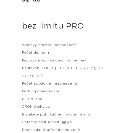
bez limitu PRO
Webový prostor 'neomezeně'
Počet domén 1
Podpora mezinárodních domén ano
Nastavení PHP 8.3, 8.2, 8.1, 8.0, 7.4, 7.3, 7.2,
7.1, 7.0, 5.6
Počet subdomén neomezeně
Parking domény ano
HTTPS ano
CRON úlohy 10
Instalace publikačních systémů ano
Garance dostupnosti 99.9%
Přenos dat (traffic) neomezeně