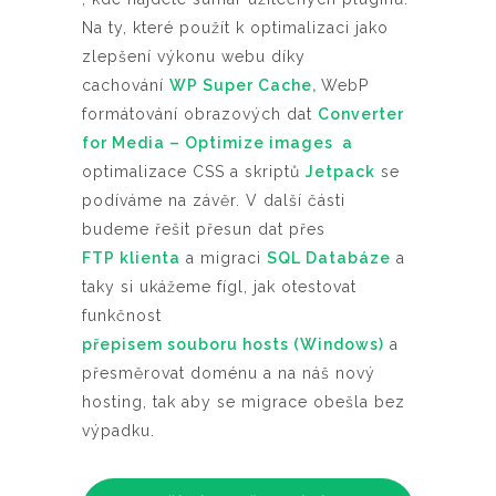
Na ty, které použít k optimalizaci jako
zlepšení výkonu webu díky
cachování
WP Super Cache,
WebP
formátování obrazových dat
Converter
for Media – Optimize images
a
optimalizace CSS a skriptů
Jetpack
se
podíváme na závěr. V další části
budeme řešit přesun dat přes
FTP klienta
a migraci
SQL Databáze
a
taky si ukážeme fígl, jak otestovat
funkčnost
přepisem souboru hosts (Windows)
a
přesměrovat doménu a na náš nový
hosting, tak aby se migrace obešla bez
výpadku.