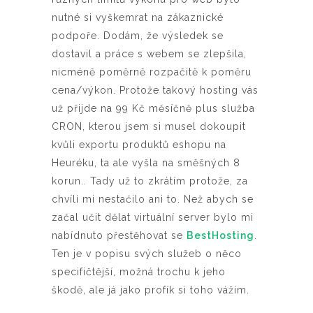
nutné si vyškemrat na zákaznické
podpoře. Dodám, že výsledek se
dostavil a práce s webem se zlepšila,
nicméně poměrně rozpačitě k poměru
cena/výkon. Protože takový hosting vás
už přijde na 99 Kč měsíčně plus služba
CRON, kterou jsem si musel dokoupit
kvůli exportu produktů eshopu na
Heuréku, ta ale vyšla na směšných 8
korun.. Tady už to zkrátím protože, za
chvíli mi nestačilo ani to. Než abych se
začal učit dělat virtuální server bylo mi
nabídnuto přestěhovat se
BestHosting
.
Ten je v popisu svých služeb o něco
specifičtější, možná trochu k jeho
škodě, ale já jako profík si toho vážím.