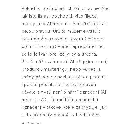
Pokud to posluchači chtějí, proč ne. Ale
jak jste již asi pochopili, klasifikace
hudby jako AI nebo ne-AI neříká o písni
celou pravdu. Určitě můžeme vtlačit
kouli do čtvercového otvoru (chápete,
co tím myslím?) – ale nepředstírejme,
že to je tvar, pro který byla určena.
Píseň může zahrnovat AI při jejím psaní,
produkci, masteringu, nebo vůbec, a
každý případ se nachází někde jinde na
spektru použití. To, co by opravdu
dávalo smysl, není binární označení (AI
nebo ne AI), ale multidimenzionální
označení – takové, které zachycuje, jak
a do jaké míry hrála AI roli v tvůrčím
procesu.