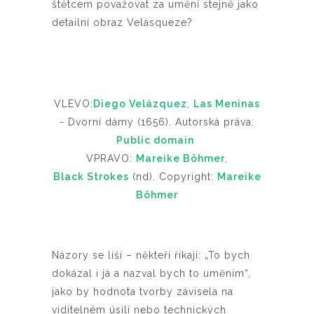
štětcem považovat za umění stejně jako
detailní obraz Velásqueze?
VLEVO:
Diego Velázquez
,
Las Meninas
- Dvorní dámy (1656). Autorská práva:
Public domain
VPRAVO:
Mareike Böhmer
,
Black Strokes
(nd). Copyright:
Mareike
Böhmer
Názory se liší – někteří říkají: „To bych
dokázal i já a nazval bych to uměním“,
jako by hodnota tvorby závisela na
viditelném úsilí nebo technických