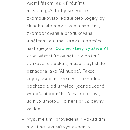
všemi fázemi až k finálnímu
masteringu? To by se rychle
zkomplikovalo. Podle této logiky by
skladba, která byla zcela napsána,
zkomponována a produkovaná
umělcem, ale masterována pomáhā
nástroje jako
Ozone, který využívá AI
k vyvivážení frekvenčí a vylepšení
zvukového spektra, musela být stále
označena jako "AI hudba". Takže i
kdyby všechna kreativní rozhodnutí
pocházela od umělce, jednoducché
vylepšení pomáhā AI na konci by ji
učinilo umělou. To není příliš pevný
základ.
Myslíme tím "provedena"? Pokud tím
myslíme fyzické vystoupení v