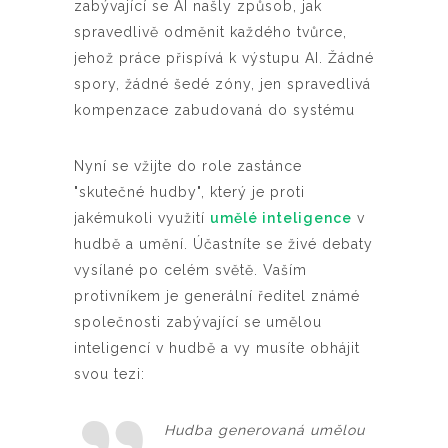
zabývající se AI našly způsob, jak
spravedlivě odměnit každého tvůrce,
jehož práce přispívá k výstupu AI. Žádné
spory, žádné šedé zóny, jen spravedlivá
kompenzace zabudovaná do systému
Nyní se vžijte do role zastánce
"skutečné hudby", který je proti
jakémukoli využití
umělé inteligence
v
hudbě a umění. Účastníte se živé debaty
vysílané po celém světě. Vaším
protivníkem je generální ředitel známé
společnosti zabývající se umělou
inteligencí v hudbě a vy musíte obhájit
svou tezi:
Hudba generovaná umělou