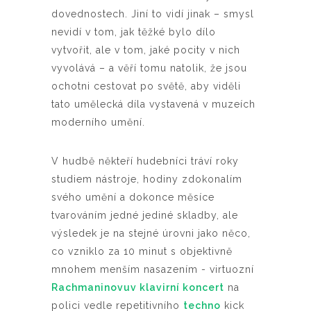
dovednostech. Jiní to vidí jinak – smysl
nevidí v tom, jak těžké bylo dílo
vytvořit, ale v tom, jaké pocity v nich
vyvolává – a věří tomu natolik, že jsou
ochotni cestovat po světě, aby viděli
tato umělecká díla vystavená v muzeích
moderního umění.
V hudbě někteří hudebníci tráví roky
studiem nástroje, hodiny zdokonalím
svého umění a dokonce měsíce
tvarováním jedné jediné skladby, ale
výsledek je na stejné úrovni jako něco,
co vzniklo za 10 minut s objektivně
mnohem menším nasazením - virtuozní
Rachmaninovuv klavirní koncert
na
polici vedle repetitivního
techno
kick