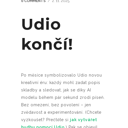
0 COMMENTS
/
2. 11. 2025
Udio
končí!
Po měsíce symbolizovalo Udio novou
kreativní éru: každý mohl zadat popis
skladby a sledovat, jak se díky AI
modelu během pár sekund zrodí píseň.
Bez omezení, bez povolení – jen
zvědavost a experimentování. (Chcete
vyzkoušet? Přečtěte si
jak vytvářet
hudbu pomocí Udio
.) Pak se objevil