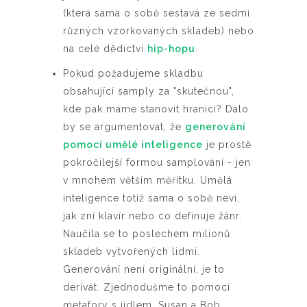
(která sama o sobě sestavá ze sedmi
různých vzorkovaných skladeb) nebo
na celé dědictví
hip-hopu
.
Pokud požadujeme skladbu
obsahující samply za "skutečnou",
kde pak máme stanovit hranici? Dalo
by se argumentovat, že
generování
pomocí umělé inteligence
je prostě
pokročilejší formou samplování - jen
v mnohem větším měřítku. Umělá
inteligence totiž sama o sobě neví,
jak zní klavír nebo co definuje žánr.
Naučila se to poslechem milionů
skladeb vytvořených lidmi.
Generování není originální, je to
derivát. Zjednodušme to pomocí
metafory s jídlem. Susan a Bob