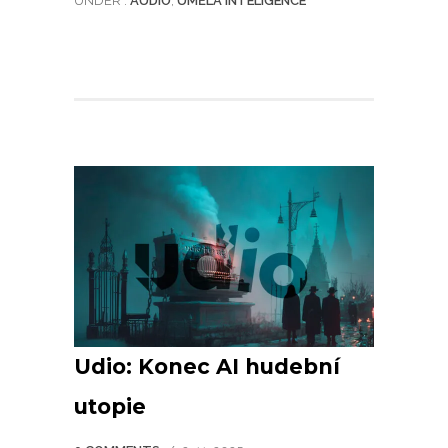
UNDER :
AUDIO
,
UMĚLÁ INTELIGENCE
Udio: Konec AI hudební
utopie