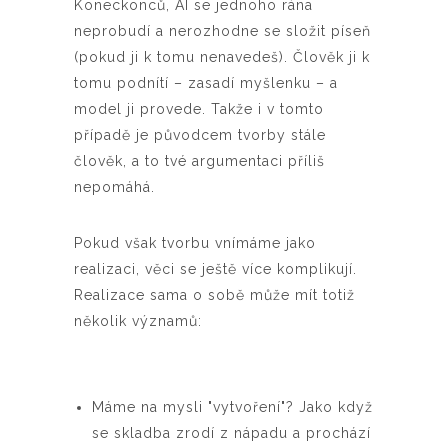
Koneckonců, AI se jednoho rána
neprobudí a nerozhodne se složit píseň
(pokud ji k tomu nenavedeš). Člověk ji k
tomu podnítí – zasadí myšlenku – a
model ji provede. Takže i v tomto
případě je původcem tvorby stále
člověk, a to tvé argumentaci příliš
nepomáhá.
Pokud však tvorbu vnímáme jako
realizaci, věci se ještě více komplikují.
Realizace sama o sobě může mít totiž
několik významů:
Máme na mysli "vytvoření"? Jako když
se skladba zrodí z nápadu a prochází