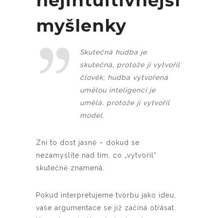
nejintuitivnější
myšlenky
Skutečná hudba je
skutečná, protože ji vytvořil
člověk; hudba vytvořená
umělou inteligencí je
umělá, protože ji vytvořil
model.
Zní to dost jasně – dokud se
nezamyslíte nad tím, co „vytvořil“
skutečně znamená.
Pokud interpretujeme tvorbu jako ideu,
vaše argumentace se již začíná otřásat.