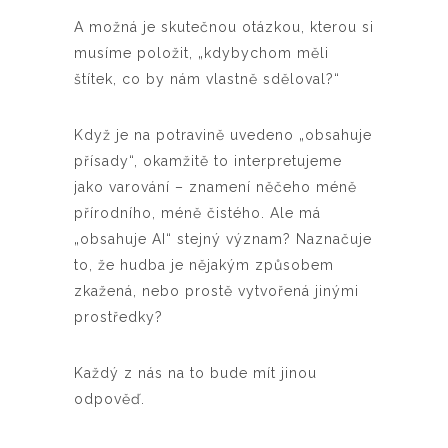
A možná je skutečnou otázkou, kterou si
musíme položit, „kdybychom měli
štítek, co by nám vlastně sděloval?“
Když je na potravině uvedeno „obsahuje
přísady“, okamžitě to interpretujeme
jako varování – znamení něčeho méně
přírodního, méně čistého. Ale má
„obsahuje AI“ stejný význam? Naznačuje
to, že hudba je nějakým způsobem
zkažená, nebo prostě vytvořená jinými
prostředky?
Každý z nás na to bude mít jinou
odpověď.