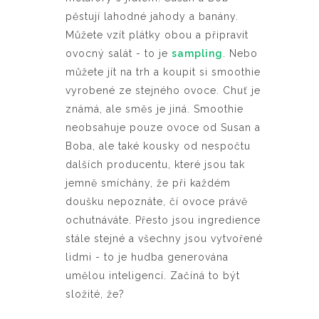
pěstují lahodné jahody a banány.
Můžete vzít plátky obou a připravit
ovocný salát - to je
sampling
. Nebo
můžete jít na trh a koupit si smoothie
vyrobené ze stejného ovoce. Chuť je
známá, ale směs je jiná. Smoothie
neobsahuje pouze ovoce od Susan a
Boba, ale také kousky od nespočtu
dalších producentu, které jsou tak
jemně smíchány, že při každém
doušku nepoznáte, čí ovoce právě
ochutnáváte. Přesto jsou ingredience
stále stejné a všechny jsou vytvořené
lidmi - to je hudba generována
umělou inteligencí. Začíná to být
složité, že?