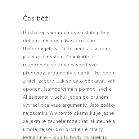
Čas běží
Docházejí vám možnosti a stále jste v
debatní místnosti. Nastalo ticho.
Uvědomujete si, že to není tak snadné,
jak jste si mysleli. Zpanikaříte a
rozhodnete se zdvojnásobit své
předchozí argumenty v naději, že jeden
z nich zabere. Jak se dalo očekávat, váš
oponent (samozřejmě s pomocí svého
AI asistenta v uchu) jeden po druhém
vyvrací oba vaše argumenty. Jste zpátky
na začátku. A v tomto okamžiku je jasné,
že jakmile začnete rozebírat, skutečné a
umělé nejsou dvě protilehlé strany
jedné linie – jsou to body na spektru,