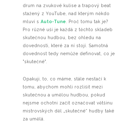
drum na zvukové kulise a trapový beat
stažený z YouTube, nad kterým někdo
mluví s
Auto-Tune
. Proč tomu tak je?
Pro různé uši je každá z těchto skladeb
skutečnou hudbou, bez ohledu na
dovednosti, které za ní stojí. Samotná
dovednost tedy nemůže definovat, co je
"skutečné".
Opakuji, to, co máme, stále nestačí k
tomu, abychom mohli rozlišit mezi
skutečnou a umělou hudbou, pokud
nejsme ochotni začít označovat většinu
mistrovských děl „skutečné“ hudby také
za umělá.