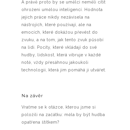
A právě proto by se umělci neměli cítit
ohroženi umělou inteligencí. Hodnota
jejich práce nikdy nezávisela na
nástrojích, které používají, ale na
emocích, které dokážou převést do
zvuku, a na tom, jak tento zvuk působí
na lidi. Pocity, které vkládají do své
hudby, lidskost, která vibruje v každé
notě, vždy přesáhnou jakoukoli
technologii, která jim pomáhá ji utvářet.
Na závěr
Vraťme se k otázce, kterou jsme si
položili na začátku: měla by být hudba
opatřena štítkem?