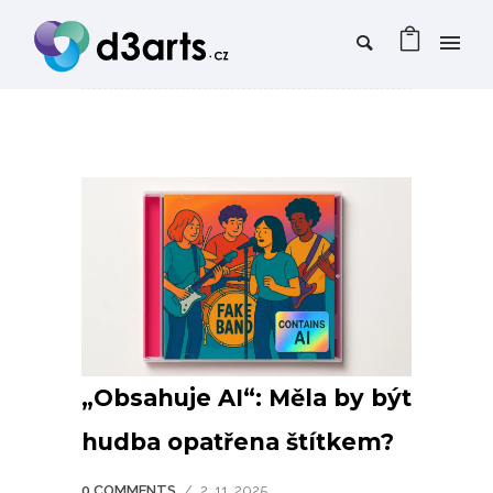
„Obsahuje AI“: Měla by být
hudba opatřena štítkem?
0 COMMENTS
/
2. 11. 2025