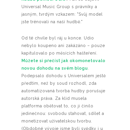
Universal Music Group s právníky a
jasným, tvrdým vzkazem: "Svůj model
jste trénovali na naší hudbě."
Od té chvíle byl ráj u konce. Udio
nebylo koupeno ani zakázáno – pouze
kapitulovalo po měsících hašteření.
Můžete si přečíst jak okomonetovalo
novou dohodu na svém blogu
.
Podepsalo dohodu s Universalem ještě
předtím, než by soud rozhodl, zda
automatizovaná tvorba hudby porušuje
autorská práva. Za klid musela
platforma obětovat to, co ji činilo
jedinečnou: svobodu stahovat, sdílet a
monetizovat uživatelskou tvorbu.
(Obdobné vývoje jsme byli svědky i u