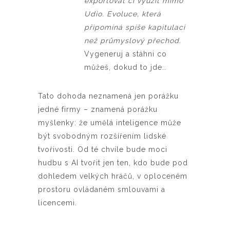
exportovat či využít mimo
Udio. Evoluce, která
připomíná spíše kapitulaci
než průmyslový přechod.
Vygeneruj a stáhni co
můžeš, dokud to jde..
Tato dohoda neznamená jen porážku
jedné firmy – znamená porážku
myšlenky: že umělá inteligence může
být svobodným rozšířením lidské
tvořivosti. Od té chvíle bude moci
hudbu s AI tvořit jen ten, kdo bude pod
dohledem velkých hráčů, v oploceném
prostoru ovládaném smlouvami a
licencemi.