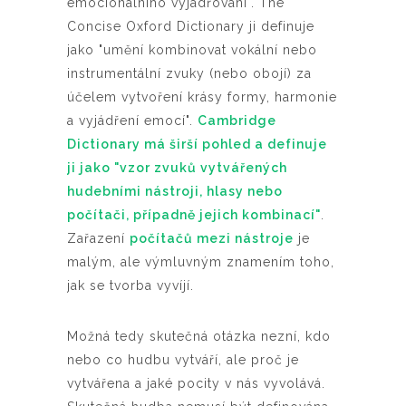
emocionálního vyjadřování". The
Concise Oxford Dictionary ji definuje
jako "umění kombinovat vokální nebo
instrumentální zvuky (nebo obojí) za
účelem vytvoření krásy formy, harmonie
a vyjádření emocí".
Cambridge
Dictionary má širší pohled a definuje
ji jako "vzor zvuků vytvářených
hudebními nástroji, hlasy nebo
počítači, případně jejich kombinací"
.
Zařazení
počítačů mezi nástroje
je
malým, ale výmluvným znamením toho,
jak se tvorba vyvíjí.
Možná tedy skutečná otázka nezní, kdo
nebo co hudbu vytváří, ale proč je
vytvářena a jaké pocity v nás vyvolává.