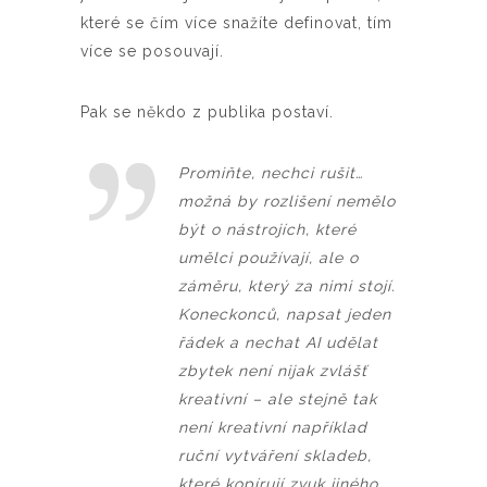
které se čím více snažíte definovat, tím
více se posouvají.
Pak se někdo z publika postaví.
Promiňte, nechci rušit…
možná by rozlišení nemělo
být o nástrojích, které
umělci používají, ale o
záměru, který za nimi stojí.
Koneckonců, napsat jeden
řádek a nechat AI udělat
zbytek není nijak zvlášť
kreativní – ale stejně tak
není kreativní například
ruční vytváření skladeb,
které kopírují zvuk jiného