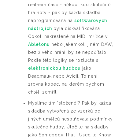
reálném čase - někdo, kdo skutečně
hrá noty - pak by každá skladba
naprogramovaná na
softwarových
nástrojích
byla diskvalifikována.
Cokoli nakreslené na MIDI mřížce v
Abletonu
nebo jakemkoli jiném DAW,
bez živého hrání, by se nepočítalo.
Podle této logiky se rozlučte s
elektronickou hudbou
jako
Deadmau5 nebo Avicii. To není
zrovna kopec, na kterém bychom
chtěli zemřít.
Myslíme tím "složené"? Pak by každá
skladba vytvořená ze vzorků od
jiných umělců nesplňovala podmínky
skutečné hudby. Útočíte na skladby
jako Somebody That I Used to Know