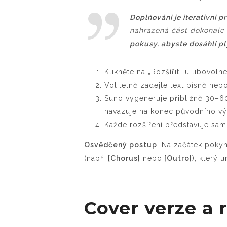
Doplňování je iterativní p
nahrazená část dokonale 
pokusy, abyste dosáhli p
Klikněte na „Rozšířit“ u libovoln
Volitelně zadejte text písně ne
Suno vygeneruje přibližně 30–
navazuje na konec původního v
Každé rozšíření představuje sam
Osvědčený postup
: Na začátek pokyn
(např.
[Chorus]
nebo
[Outro]
), který 
Cover verze a 