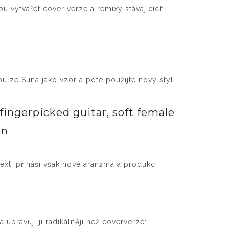
ou vytvářet cover verze a remixy stávajících
bu ze Suna jako vzor a poté použijte nový styl:
 fingerpicked guitar, soft female
on
ext, přináší však nové aranžmá a produkci.
 upravují ji radikálněji než coververze: