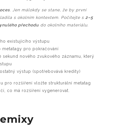
roces
. Jen málokdy se stane, že by první
ladila s okolním kontextem. Počítejte s
2–5
lynulého přechodu
do okolního materiálu.
ého existujícího výstupu
bo metatagy pro pokračování
60 sekund nového zvukového záznamu, který
ýstupu
ostatný výstup (spotřebovává kredity)
u pro rozšíření vložte strukturální metatag
určí, co má rozšíření vygenerovat.
remixy