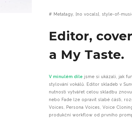
# Metatagy, [no vocals], style-of-mu
Editor, cover
a My Taste.
V minulém díle
jsme si ukázali, jak 
stylování vokálů. Editor skladeb v S
nutnosti vytvářet celou skladbu znovu
nebo Fade lze opravit slabé části, roz
Voices, Persona Voices, Voice Clonin
produkční workflow od prvního promp