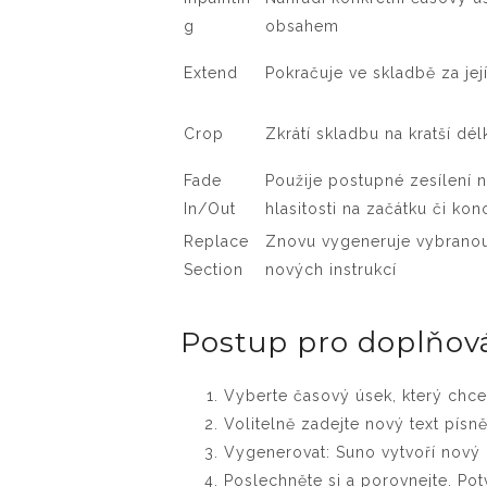
g
obsahem
Extend
Pokračuje ve skladbě za jej
Crop
Zkrátí skladbu na kratší dél
Fade
Použije postupné zesílení 
In/Out
hlasitosti na začátku či kon
Replace
Znovu vygeneruje vybranou
Section
nových instrukcí
Postup pro doplňová
Vyberte časový úsek, který chce
Volitelně zadejte nový text pís
Vygenerovat: Suno vytvoří nový 
Poslechněte si a porovnejte. Po