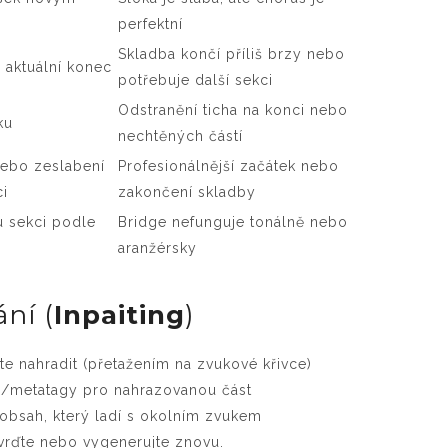
perfektní
Skladba končí příliš brzy nebo
í aktuální konec
potřebuje další sekci
Odstranění ticha na konci nebo
ku
nechtěných částí
nebo zeslabení
Profesionálnější začátek nebo
ci
zakončení skladby
 sekci podle
Bridge nefunguje tonálně nebo
aranžérsky
ní (
Inpaiting
)
te nahradit (přetažením na zvukové křivce)
ně/metatagy pro nahrazovanou část
obsah, který ladí s okolním zvukem
tvrďte nebo vygenerujte znovu.