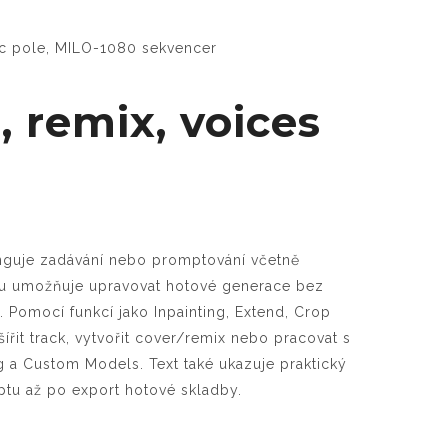
sic pole, MILO-1080 sekvencer
, remix, voices
funguje zadávání nebo promptování včetně
unu umožňuje upravovat hotové generace bez
. Pomocí funkcí jako Inpainting, Extend, Crop
šířit track, vytvořit cover/remix nebo pracovat s
g a Custom Models. Text také ukazuje praktický
tu až po export hotové skladby.