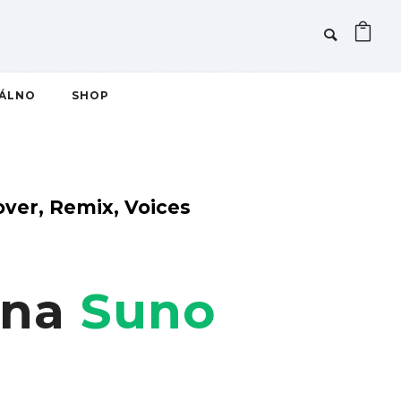
IÁLNO
SHOP
 Cover, Remix, Voices
 na
Suno