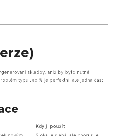
verze)
generování skladby, aniž by bylo nutné
 problém typu „90 % je perfektní, ale jedna část
ace
Kdy ji použít
úsek novým
Sloka je slabá, ale chorus je