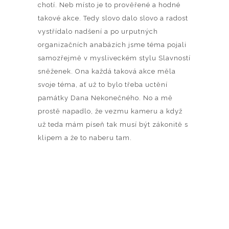
chotí. Neb místo je to prověřené a hodné
takové akce. Tedy slovo dalo slovo a radost
vystřídalo nadšení a po urputných
organizačních anabázích jsme téma pojali
samozřejmě v mysliveckém stylu Slavností
sněženek. Ona každá taková akce měla
svoje téma, ať už to bylo třeba uctění
památky Dana Nekonečného. No a mě
prostě napadlo, že vezmu kameru a když
už teda mám píseň tak musí být zákonitě s
klipem a že to naberu tam.