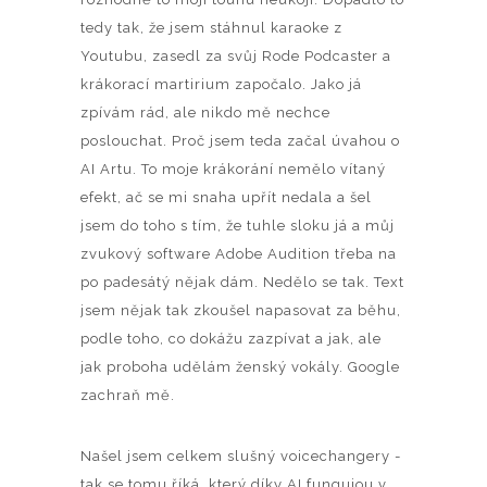
tedy tak, že jsem stáhnul karaoke z
Youtubu, zasedl za svůj Rode Podcaster a
krákorací martirium započalo. Jako já
zpívám rád, ale nikdo mě nechce
poslouchat. Proč jsem teda začal úvahou o
AI Artu. To moje krákorání nemělo vítaný
efekt, ač se mi snaha upřít nedala a šel
jsem do toho s tím, že tuhle sloku já a můj
zvukový software Adobe Audition třeba na
po padesátý nějak dám. Nedělo se tak. Text
jsem nějak tak zkoušel napasovat za běhu,
podle toho, co dokážu zazpívat a jak, ale
jak proboha udělám ženský vokály. Google
zachraň mě.
Našel jsem celkem slušný voicechangery -
tak se tomu říká, který díky AI fungujou v