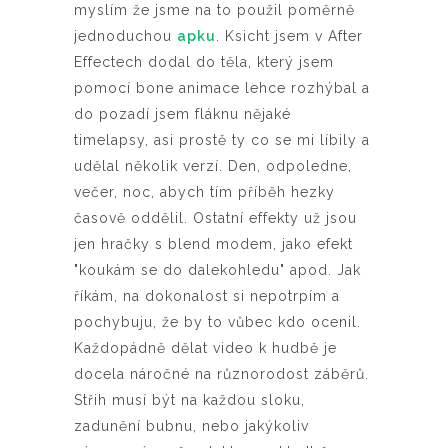
myslím že jsme na to použil poměrně
jednoduchou
apku
. Ksicht jsem v After
Effectech dodal do těla, který jsem
pomocí bone animace lehce rozhýbal a
do pozadí jsem fláknu nějaké
timelapsy, asi prostě ty co se mi líbily a
udělal několik verzí. Den, odpoledne,
večer, noc, abych tím příběh hezky
časově oddělil. Ostatní effekty už jsou
jen hračky s blend modem, jako efekt
"koukám se do dalekohledu" apod. Jak
říkám, na dokonalost si nepotrpím a
pochybuju, že by to vůbec kdo ocenil.
Každopádně dělat video k hudbě je
docela náročné na různorodost záběrů.
Střih musí být na každou sloku,
zadunění bubnu, nebo jakýkoliv