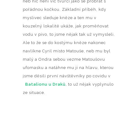
neb nic není víc tvůrčí jako se probrat s
pořádnou kočkou. Základní příběh, kdy
myslivec sleduje kněze a ten mu v
kouzelný lokalitě ukáže, jak proměňovat
vodu v pivo, to jsme nějak tak už vymysleli.
Ale to že se do kostýmu kněze nakonec
navlíkne Cyril místo Matouše, neb mu byl
malý a Ondra sebou vezme Matoušovu
ufomasku a natáhne mu ji na hlavu, kterou
jsme děsili první návštěvníky po covidu v
Batalionu u Draků
, to už nějak vyplynulo
ze situace.