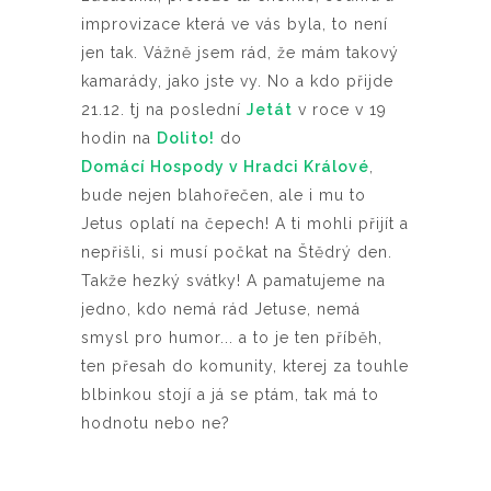
improvizace která ve vás byla, to není
jen tak. Vážně jsem rád, že mám takový
kamarády, jako jste vy. No a kdo přijde
21.12. tj na poslední
Jetát
v roce v 19
hodin na
Dolito!
do
Domácí Hospody v Hradci Králové
,
bude nejen blahořečen, ale i mu to
Jetus oplatí na čepech! A ti mohli přijít a
nepřišli, si musí počkat na Štědrý den.
Takže hezký svátky! A pamatujeme na
jedno, kdo nemá rád Jetuse, nemá
smysl pro humor... a to je ten příběh,
ten přesah do komunity, kterej za touhle
blbinkou stojí a já se ptám, tak má to
hodnotu nebo ne?