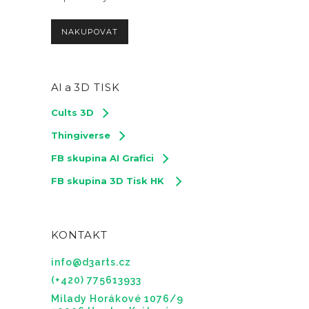
NAKUPOVAT
AI a
3D TISK
Cults 3D
Thingiverse
FB skupina AI Grafici
FB skupina 3D Tisk HK
KONTAKT
info@d3arts.cz
(+420) 775613933
Milady Horákové 1076/9