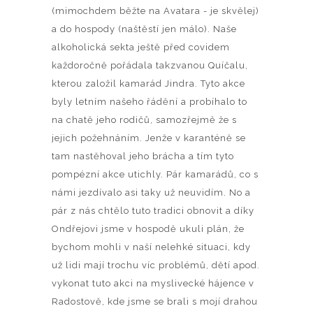
(mimochdem běžte na Avatara - je skvělej)
a do hospody (naštěstí jen málo). Naše
alkoholická sekta ještě před covidem
každoročně pořádala takzvanou Quíčalu,
kterou založil kamarád Jindra. Tyto akce
byly letním našeho řádění a probíhalo to
na chatě jeho rodičů, samozřejmě že s
jejich požehnáním. Jenže v karanténě se
tam nastěhoval jeho brácha a tím tyto
pompézní akce utichly. Pár kamarádů, co s
námi jezdívalo asi taky už neuvidím. No a
pár z nás chtělo tuto tradici obnovit a díky
Ondřejovi jsme v hospodě ukuli plán, že
bychom mohli v naší nelehké situaci, kdy
už lidi mají trochu víc problémů, dětí apod.
vykonat tuto akci na myslivecké hájence v
Radostově, kde jsme se brali s mojí drahou