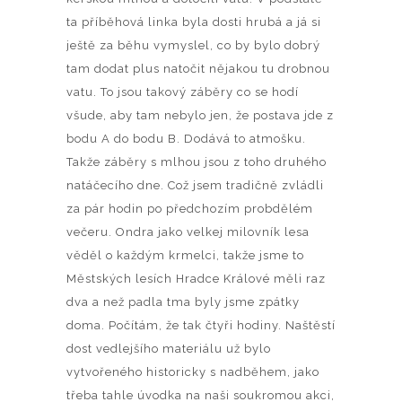
ta příběhová linka byla dosti hrubá a já si
ještě za běhu vymyslel, co by bylo dobrý
tam dodat plus natočit nějakou tu drobnou
vatu. To jsou takový záběry co se hodí
všude, aby tam nebylo jen, že postava jde z
bodu A do bodu B. Dodává to atmošku.
Takže záběry s mlhou jsou z toho druhého
natáčecího dne. Což jsem tradičně zvládli
za pár hodin po předchozím probdělém
večeru. Ondra jako velkej milovník lesa
věděl o každým krmelci, takže jsme to
Městských lesích Hradce Králové měli raz
dva a než padla tma byly jsme zpátky
doma. Počítám, že tak čtyři hodiny. Naštěstí
dost vedlejšího materiálu už bylo
vytvořeného historicky s nadběhem, jako
třeba tahle úvodka na naši soukromou akci,