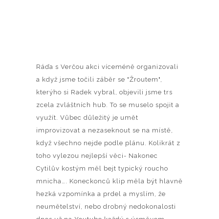
Ráďa s Verčou akci víceméně organizovali
a když jsme točili záběr se "Žroutem",
kterýho si Radek vybral, objevili jsme trs
zcela zvláštních hub. To se muselo spojit a
využít. Vůbec důležitý je umět
improvizovat a nezaseknout se na místě,
když všechno nejde podle plánu. Kolikrát z
toho vylezou nejlepší věci- Nakonec
Cytilův kostým měl bejt typický roucho
mnicha…. Koneckonců klip měla být hlavně
hezká vzpomínka a prdel a myslím, že
neumětelství, nebo drobný nedokonalosti