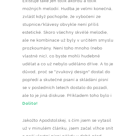
Existuje také jen tolik akordů a tolik
možných melodií. Hudba je velmi konečná,
zvlášť když pochopíte, že vybočení ze
stupnice/klávesy obvykle není příliš
estetické. Skoro všechny skvělé melodie,
ale ne kombinace už byly v určitém smyslu
prozkoumány. Není toho mnoho (nebo
vlastně nic), co byste mohli hudebně
udělat a co už nebylo uděláno dříve. A to je
důvod, proč se "zvukový design" dostal do
popředí a skutečné psaní a skládání písní
se v posledních letech dostalo do pozadí,
ale to je jiná diskuse. Příkladem toho bylo i
Dolito!
Jakožto Apodstolskej, s čím jsem se vytasil
už v minulém článku, jsem začal vlhce snít