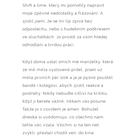
Shift a time, který mi pomohly napravit
moje zpěvné nedostatky a frázování. A
zjistil jsem, že se mi líp zpívá bez
odposlechu, nebo s hudebním podkresem
ve sluchátkách. Jo prostě za vším hledej
odhodlání a tvrdou práci.
Když doma ustal smích mé manželky, která
ze mě měla vysloveně prdel, píseň už
měla prvních pár slok a já je pyšně pouštěl
bandě i kolegovi, abych zjistil reakce a
postřehy. Nikdy nebuďte citliví na kritiku,
když ji berete vážně, někam vás posune.
Takže jo s covidem je amen. Bohužel
dneska si uvědomuju, co všechno nám
tahle věc vzala. Všichni si na ten net
zvykli, přestali chodit ven, do kina