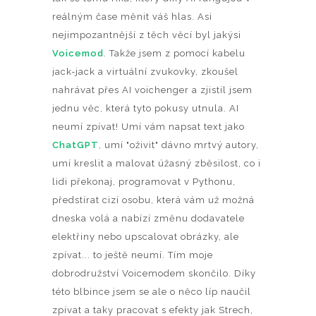
reálným čase měnit váš hlas. Asi
nejimpozantnější z těch věcí byl jakýsi
Voicemod
. Takže jsem z pomocí kabelu
jack-jack a virtuální zvukovky, zkoušel
nahrávat přes AI voichenger a zjistil jsem
jednu věc, která tyto pokusy utnula. AI
neumí zpívat! Umí vám napsat text jako
ChatGPT
, umí "oživit" dávno mrtvý autory,
umí kreslit a malovat úžasný zběsilost, co i
lidi překonaj, programovat v Pythonu,
předstírat cizí osobu, která vám už možná
dneska volá a nabízí změnu dodavatele
elektřiny nebo upscalovat obrázky, ale
zpívat... to ještě neumí. Tím moje
dobrodružství Voicemodem skončilo. Díky
této blbince jsem se ale o něco líp naučil
zpívat a taky pracovat s efekty jak Strech,