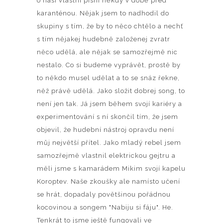
o naší vlastní písni někdy v době před
karanténou. Nějak jsem to nadhodil do
skupiny s tím, že by to něco chtělo a nechť
s tím nějakej hudebně založenej zvratr
něco udělá, ale nějak se samozřejmě nic
nestalo. Co si budeme vyprávět, prostě by
to někdo musel udělat a to se snáz řekne,
něž právě udělá. Jako složit dobrej song, to
není jen tak. Já jsem během svojí kariéry a
experimentování s ní skončil tím, že jsem
objevil, že hudební nástroj opravdu není
můj největší přítel. Jako mladý rebel jsem
samozřejmě vlastnil elektrickou gejtru a
měli jsme s kamarádem Mikim svojí kapelu
Koroptev. Naše zkoušky ale namísto učení
se hrát, dopadaly povětšinou pořádnou
kocovinou a songem "Nabiju si fáju". He.
Tenkrát to jsme ještě fungovali ve