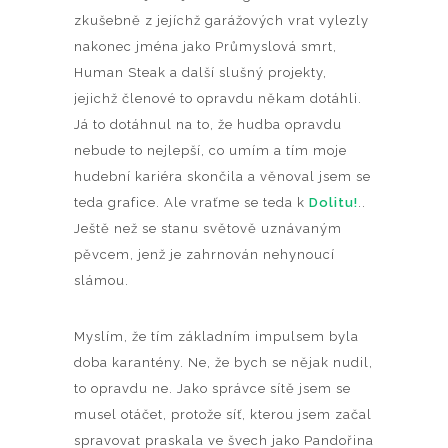
zkušebně z jejíchž garážových vrat vylezly
nakonec jména jako Průmyslová smrt,
Human Steak a další slušný projekty,
jejichž členové to opravdu někam dotáhli.
Já to dotáhnul na to, že hudba opravdu
nebude to nejlepší, co umím a tím moje
hudební kariéra skončila a věnoval jsem se
teda grafice. Ale vraťme se teda k
Dolitu!
..
Ještě než se stanu světově uznávaným
pěvcem, jenž je zahrnován nehynoucí
slámou.
Myslím, že tím základním impulsem byla
doba karantény. Ne, že bych se nějak nudil,
to opravdu ne. Jako správce sítě jsem se
musel otáčet, protože síť, kterou jsem začal
spravovat praskala ve švech jako Pandořina