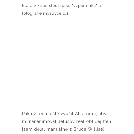
která v klipu slouží jako "vzpomínka" a
fotografie myslivce č.1.
Pak už teda ještě využít AI k tomu, aby
mi nananimoval Jetusův real obličej (ten
jsem dělal manuálně z Bruce Willise),