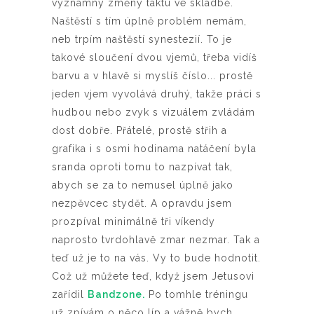
významný změny taktu ve skladbě.
Naštěstí s tím úplně problém nemám,
neb trpím naštěstí synestezií. To je
takové sloučení dvou vjemů, třeba vidíš
barvu a v hlavě si myslíš číslo... prostě
jeden vjem vyvolává druhý, takže práci s
hudbou nebo zvyk s vizuálem zvládám
dost dobře. Přátelé, prostě střih a
grafika i s osmi hodinama natáčení byla
sranda oproti tomu to nazpívat tak,
abych se za to nemusel úplně jako
nezpěvcec stydět. A opravdu jsem
prozpíval minimálně tři víkendy
naprosto tvrdohlavě zmar nezmar. Tak a
teď už je to na vás. Vy to bude hodnotit.
Což už můžete teď, když jsem Jetusovi
zařídil
Bandzone.
Po tomhle tréningu
už zpívám o něco líp a vážně bych