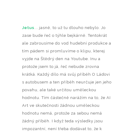
Jetus
... jasně, to už tu dlouho nebylo. Jo
zase bude řeč o týhle bejkárně. Tentokrát
ale zabrousíme do vod hudební produkce a
tím pádem si promluvíme o klipu, kterej
vyjde na Štědrý den na Youtube. Inu a
protože jsem to já, řeč nebude zrovna
krátká. Každý dílo má svůj příběh O Láďovi
s autobusem a ten příběh neurčuje jen jeho
povahu, ale také určitou uměleckou
hodnotu. Tím částečně narážím na to, že AI
Art ve skutečnosti žádnou uměleckou
hodnotu nemá, protože za sebou nemá
žádný příběh. I když teda výsledky jsou
impozantní, není třeba dodávat to, že k