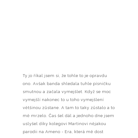
Ty jo říkal jsem si, že tohle to je opravdu
ono. Avšak banda shledala tuhle písničku
smutnou a začala vymejšlet. Když se moc
vymejšlí nakonec to u toho vymejšlení
většinou zůstane. A tam to taky zůstalo a to
mě mrzelo. Čas šel dál a jednoho dne jsem
uslyšel díky kolegovi Martinovi nějakou
parodii na Ameno - Era, která mě dost