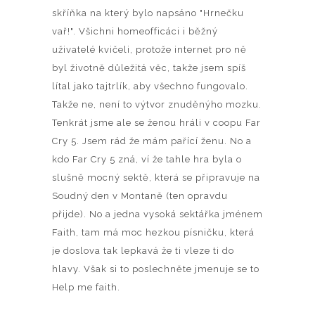
skříňka na který bylo napsáno "Hrnečku
vař!". Všichni homeofficáci i běžný
uživatelé kvičeli, protože internet pro ně
byl životně důležitá věc, takže jsem spíš
lítal jako tajtrlík, aby všechno fungovalo.
Takže ne, není to výtvor znuděnýho mozku.
Tenkrát jsme ale se ženou hráli v coopu Far
Cry 5. Jsem rád že mám pařící ženu. No a
kdo Far Cry 5 zná, ví že tahle hra byla o
slušně mocný sektě, která se připravuje na
Soudný den v Montaně (ten opravdu
přijde). No a jedna vysoká sektářka jménem
Faith, tam má moc hezkou písničku, která
je doslova tak lepkavá že ti vleze ti do
hlavy. Však si to poslechněte jmenuje se to
Help me faith.