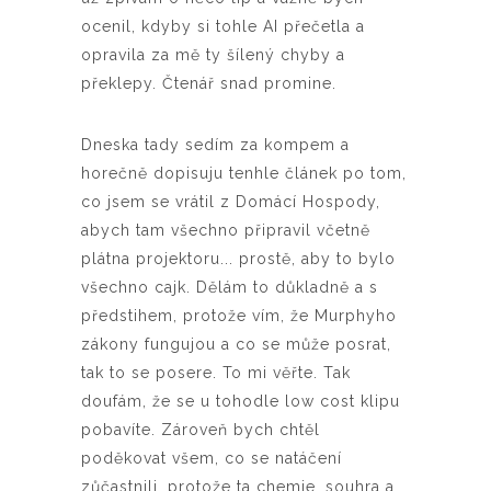
ocenil, kdyby si tohle AI přečetla a
opravila za mě ty šílený chyby a
překlepy. Čtenář snad promine.
Dneska tady sedím za kompem a
horečně dopisuju tenhle článek po tom,
co jsem se vrátil z Domácí Hospody,
abych tam všechno připravil včetně
plátna projektoru... prostě, aby to bylo
všechno cajk. Dělám to důkladně a s
předstihem, protože vím, že Murphyho
zákony fungujou a co se může posrat,
tak to se posere. To mi věřte. Tak
doufám, že se u tohodle low cost klipu
pobavíte. Zároveň bych chtěl
poděkovat všem, co se natáčení
zůčastnili, protože ta chemie, souhra a