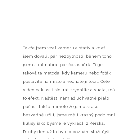
Takže jsem vzal kameru a stativ a když
jsem dovalil pár nezbytností, během toho
jsem stihl nabrat pár časosběrů. To je
taková ta metoda, kdy kameru nebo foťák
postavíte na místo a necháte ji točit. Celé
video pak asi tisíckrát zrychlíte a vuala, má
to efekt. Naštěstí nám až úchvatně přálo
počasí, takže mimoto že jsme si akci
bezvadně užili, jsme měli krásný podzimní
kulisy jako bysme je vykradli z Kerska.
Druhý den už to bylo o poznání složitější,