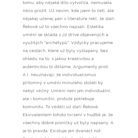
tomu, aby nějaké dílo vytvořila, nemusela
něco prožít. Už nevím, kde jsem to četl, ale
nějakej učenej pán v literatuře řekl, že staří
Řekové už to všechno napsali. Estetika
umění se skládá z již dříve objevených a
využitých "archetypů". Vždycky pracujeme
na cestách, které už byly vyšlapány, bez
ohledu na to, s jakou kreativitou a
autenticitou to děláme. Argumenty proti
A.I. neuznávají, že individualismus
přítomný v umění minulého století by
nebyl věčný. Umění není jen individuální,
ale i komunitní, protože potřebuje
komunitu. To věděli už staří Řekové.
Ekvivalentem tohoto tvrzení v hudbě je, že
všechny dobré písničky už byly napsány. A
je to pravda. Existuje jen dvanáct not.