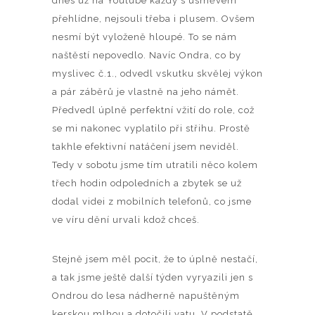
dnes už na Youtube každý s úsměvem
přehlídne, nejsouli třeba i plusem. Ovšem
nesmí být vyloženě hloupé. To se nám
naštěstí nepovedlo. Navíc Ondra, co by
myslivec č.1., odvedl vskutku skvělej výkon
a pár záběrů je vlastně na jeho námět.
Předvedl úplně perfektní vžití do role, což
se mi nakonec vyplatilo při střihu. Prostě
takhle efektivní natáčení jsem neviděl.
Tedy v sobotu jsme tím utratili něco kolem
třech hodin odpoledních a zbytek se už
dodal videi z mobilních telefonů, co jsme
ve víru dění urvali kdož chceš.
Stejně jsem měl pocit, že to úplně nestačí,
a tak jsme ještě další týden vyryazili jen s
Ondrou do lesa nádherně napuštěným
kerskou mlhou a dotočili vatu. V podstatě