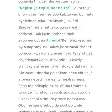
pobavila tím, že interpret tam zpívá:
"Nepíto, je teplé, ser na to!"
. Sakra to je
ono - s čím jsem se potýkal, že věc by měla
být jednoduchá - to abych ji zvládl.
Zároveň měla mít takovou sakrealní
podstatu. Jak jsem proboha mohl
zapomenout na
Ameno!
Stejně už všechno
bylo napsaný, ne. Takže jsem začal shánět
pomocníky, neb já zpívám jako Pavarotti až
po jedenáctý a to už zvládnu u každý
písničky stejně jen první sloku a dál nevím.
Ale zase... dneska po někom něco chtít a já
zrovna nepatřím mezi ty nejotravnější.
Žena mě odkopla s tím, že má trauma z
toho, že ji v mládí vykopli ze dvou sborů a
ti zasvěcení s tím, že prostě nemaj čas.
Obojí se samo sebou dá pochopit, ale
rozhodně to moji touhu neukojí. Dopadlo to