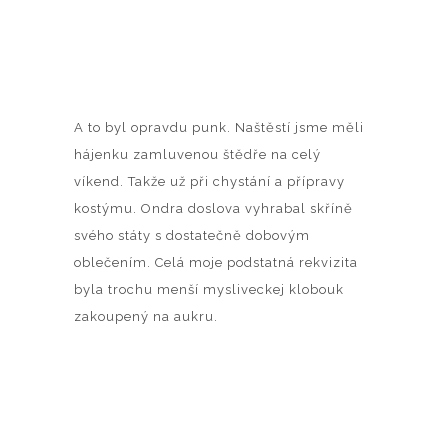
A to byl opravdu punk. Naštěstí jsme měli
hájenku zamluvenou štědře na celý
víkend. Takže už při chystání a přípravy
kostýmu. Ondra doslova vyhrabal skříně
svého státy s dostatečně dobovým
oblečením. Celá moje podstatná rekvizita
byla trochu menší mysliveckej klobouk
zakoupený na aukru.