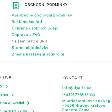
OBCHODNÍ PODMÍNKY
Všeobecné obchodní podmínky
Reklamační řád
Ochrana osobních údajů
Doprava a FAQ
Nejsem plátce DPH
Storno objednávky
Změna nastavení soukromí
 TISK
KONTAKT
3D
info@d3arts.cz
(+420) 775613933
verse
Milady Horákové 1076/9
ina AI Grafici
50006 Hradec Králové
Planeta Země
pina 3D Tisk HK