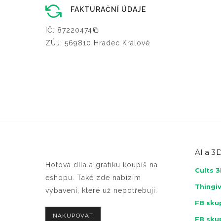
FAKTURAČNÍ ÚDAJE
IČ: 87220474
ZÚJ: 569810 Hradec Králové
AI a
3D
Hotová díla a grafiku koupíš na
Cults 
eshopu. Také zde nabízím
Thingi
vybavení, které už nepotřebuji.
FB skup
NAKUPOVAT
FB sku