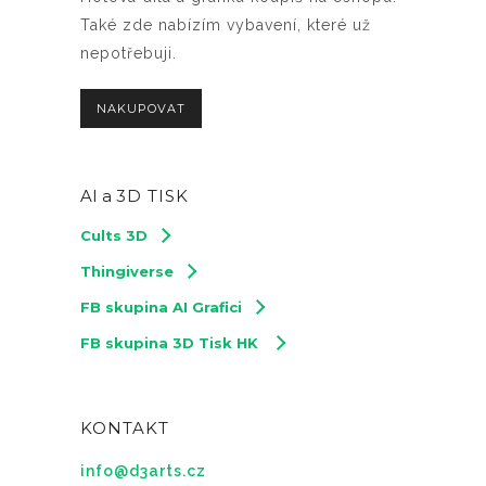
Také zde nabízím vybavení, které už
nepotřebuji.
NAKUPOVAT
AI a
3D TISK
Cults 3D
Thingiverse
FB skupina AI Grafici
FB skupina 3D Tisk HK
KONTAKT
info@d3arts.cz