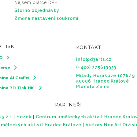
Nejsem plátce DPH
Storno objednávky
Změna nastavení soukromí
 TISK
KONTAKT
3D
info@d3arts.cz
(+420) 775613933
verse
Milady Horákové 1076/9
ina AI Grafici
50006 Hradec Králové
Planeta Země
pina 3D Tisk HK
PARTNEŘI
 3.2.1
|
Hozok
|
Centrum uměleckých aktivit Hradec Králo
měleckých aktivit Hradec Králové
|
Victory Nox Art Divis