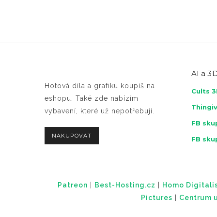
AI a
3D
Hotová díla a grafiku koupíš na
Cults 
eshopu. Také zde nabízím
Thingi
vybavení, které už nepotřebuji.
FB skup
NAKUPOVAT
FB sku
Patreon
|
Best-Hosting.cz
|
Homo Digitalis
Pictures
|
Centrum u