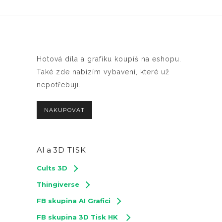
Hotová díla a grafiku koupíš na eshopu.
Také zde nabízím vybavení, které už
nepotřebuji.
NAKUPOVAT
AI a
3D TISK
Cults 3D
Thingiverse
FB skupina AI Grafici
FB skupina 3D Tisk HK